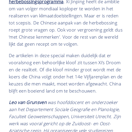
herbebossingsprogramma
. Xi Jinping heeft de ambitie
om van volger mondiaal koploper te worden in het
realiseren van klimaatdoelstellingen. Maar er is reden
tot scepsis. De Chinese aanpak van de herbebossing
roept grote vragen op. Ook voor vergroening geldt dus
‘met Chinese kenmerken’. Voor de rest van de wereld
lijkt dat geen recept om te volgen.
De artikelen in deze special maken duidelijk dat er
vooralsnog een behoorlijke kloof zit tussen Xi’s Droom
en de realiteit. Of die kloof minder groot wordt met de
koers die China volgt onder het 14e Vijfjarenplan en de
keuzes die men maakt, moet worden afgewacht. China
blijft een boeiend land om te beschouwen.
Leo van Grunsven
was hoofddocent en onderzoeker
aan het Departement Sociale Geografie en Planologie,
Faculteit Geowetenschappen, Universiteit Utrecht. Zijn
werk was vooral gericht op de Zuidoost- en Oost-
Aziatische regio. Hij organiseerde vele studiereizen