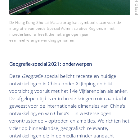
De Hong Kong-Zhuhai-Macao brug kan symbool staan voor de
integratie van beide Special Administrative Regions in het
moederland, al heeft die het afgelopen jaar
een heel wrange wending genomen.
Geografie-special 2021: onderwerpen
Deze
Geografie
-special belicht recente en huidige
ontwikkelingen in China onder Xi Jinping en blikt
voorzichtig vooruit met het 14e Vijfjarenplan als anker.
De afgelopen tijd is er in brede kringen ruim aandacht
geweest voor de internationale dimensies van China’s
ontwikkeling, en van China’s – in westerse ogen
verontrustende – optreden en ambities. We richten het
vizier op binnenlandse, geografisch relevante,
ontwikkelingen die in de media minder aandacht