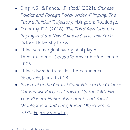
Ding, A.S., & Panda, J.P. (Red.) (2021).
Chinese
Politics and Foreign Policy under Xi Jinping. The
Future Political Trajectory.
Abingdon: Routledge.
Economy, E.C. (2018).
The Third Revolution. Xi
Jinping and the New Chinese State.
New York:
Oxford University Press.
China van marginal naar global player.
Themanummer.
Geografie
, november/december
2006.
China’s tweede transitie. Themanummer.
Geografie
, januari 2013.
Proposal of the Central Committee of the Chinese
Communist Party on Drawing Up
the 14th Five-
Year Plan for National Economic and Social
Development and Long-Range Objectives for
2030.
Engelse vertaling
.
Pagina afdrukken