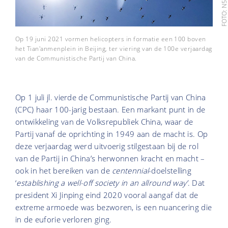
Op 19 juni 2021 vormen helicopters in formatie een 100 boven
het Tian'anmenplein in Beijing, ter viering van de 100e verjaardag
van de Communistische Partij van China.
Op 1 juli jl. vierde de Communistische Partij van China
(CPC) haar 100-jarig bestaan. Een markant punt in de
ontwikkeling van de Volksrepubliek China, waar de
Partij vanaf de oprichting in 1949 aan de macht is. Op
deze verjaardag werd uitvoerig stilgestaan bij de rol
van de Partij in China’s herwonnen kracht en macht –
ook in het bereiken van de
centennial
-doelstelling
‘
establishing a well-off society in an allround way’
. Dat
president Xi Jinping eind 2020 vooral aangaf dat de
extreme armoede was bezworen, is een nuancering die
in de euforie verloren ging.