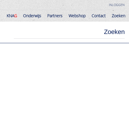
INLOGGEN
KNA
G
Onderwijs
Partners
Webshop
Contact
Zoeken
KNA
G
Onderwijs
Partners
Webshop
Contact
Zoeken
Zoeken