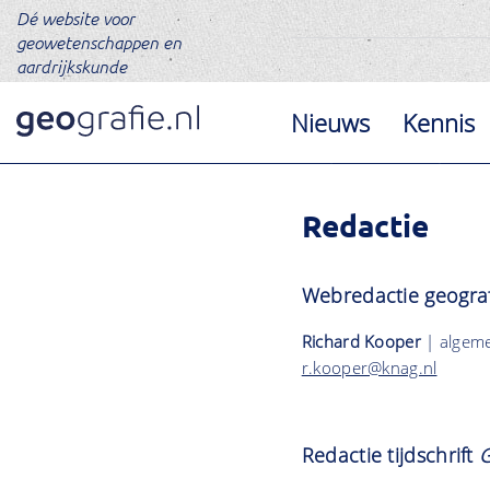
Dé website voor
geowetenschappen en
aardrijkskunde
Nieuws
Kennis
Redactie
Webredactie geograf
Richard Kooper
| algem
r.kooper@knag.nl
Redactie tijdschrift
G