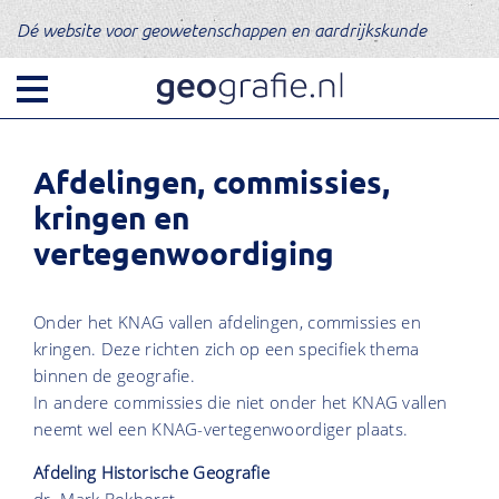
KNA
G
Orga
Dé website voor geowetenschappen en aardrijkskunde
Organisatie
Historie
Lidmaatschap
Bestuur e
Nieuwsbrieven
Jaarversla
Afdelingen, commissies,
Tijdschriften
Afdelinge
kringen en
Webshop
Samenwer
vertegenwoordiging
English
Ondersche
Onder het KNAG vallen afdelingen, commissies en
kringen. Deze richten zich op een specifiek thema
binnen de geografie.
In andere commissies die niet onder het KNAG vallen
neemt wel een KNAG-vertegenwoordiger plaats.
Afdeling Historische Geografie
dr. Mark Bokhorst