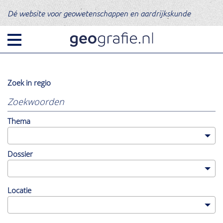
Dé website voor geowetenschappen en aardrijkskunde
Zoek in regio
Er
worden
alleen
resultaten
Thema
uit
deze
regio
getoond.
Dossier
Klik
hier
om
te
Categorie
Locatie
resetten.
Nieuws
Opinie