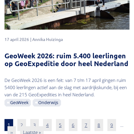
17 april 2026
Annika Huizinga
GeoWeek 2026: ruim 5.400 leerlingen
op GeoExpeditie door heel Nederland
De GeoWeek 2026 is een feit: van 7 t/m 17 april gingen ruim
5400 leerlingen actief aan de slag met aardrijkskunde, bij een
van de 215 GeoExpedities in heel Nederland.
GeoWeek
Onderwijs
Pagina
1
Pagina
2
Pagina
3
Pagina
4
Pagina
5
Pagina
6
Pagina
7
Pagina
8
Pagina
9
…
Paginatie
Volgende
››
Laatste
Laatste »