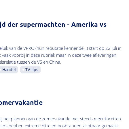
ijd der supermachten - Amerika vs
eluik van de VPRO (hun reputatie kennende…) start op 22 juli in
t vaak voorbij in deze rubriek maar in deze twee afleveringen
lsrelatie tussen de VS en China.
Handel
TV-tips
omervakantie
bij het plannen van de zomervakantie met steeds meer facetten
ers hebben extreme hitte en bosbranden zichtbaar gemaakt