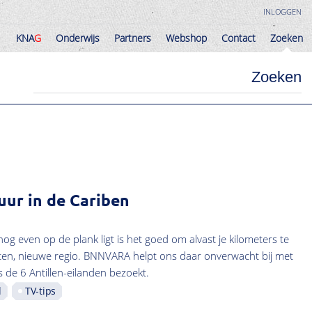
INLOGGEN
KNA
G
Onderwijs
Partners
Webshop
Contact
Zoeken
KNA
G
Onderwijs
Partners
Webshop
Contact
Zoeken
Zoeken
uur in de Cariben
 even op de plank ligt is het goed om alvast je kilometers te
ten, nieuwe regio. BNNVARA helpt ons daar onverwacht bij met
 de 6 Antillen-eilanden bezoekt.
d
TV-tips