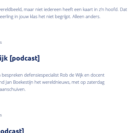
reldbeeld, maar niet iedereen heeft een kaart in z’n hoofd. Dat
eerling in jouw klas het niet begrijpt. Alleen anders.
s
jk [podcast]
 bespreken defensiespecialist Rob de Wijk en docent
nd Jan Boekestijn het wereldnieuws, met op zaterdag
 aanschuiven.
s
podcast]