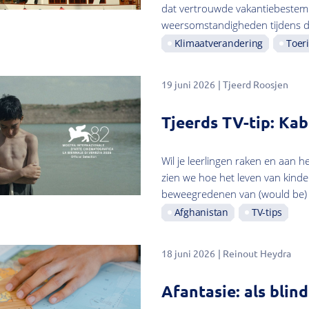
dat vertrouwde vakantiebestemmi
weersomstandigheden tijdens de
Klimaatverandering
Toer
19 juni 2026
Tjeerd Roosjen
Tjeerds TV-tip: Ka
Wil je leerlingen raken en aan h
zien we hoe het leven van kinder
beweegredenen van (would be) T
Afghanistan
TV-tips
18 juni 2026
Reinout Heydra
Afantasie: als blin