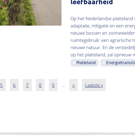
leefbaarheid
Op het Nederlandse platteland 
adaptatie, mitigatie en een ener
nieuwe bossen en zonneweiden. 
ruimtegebruik: een agrarische 
nieuwe natuur. En de verstedel
op het platteland, zal opnieuw
Platteland
Energietransit
a
Pagina
5
Pagina
6
Pagina
7
Pagina
8
Pagina
9
…
Volgende
››
Laatste
Laatste »
pagina
pagina