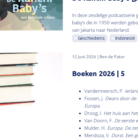
In deze zesdelige podcastserie 
baby’s die in 1950 werden gebo
van Jakarta naar Nederland.
Geschiedenis
Indonesië
12 juni 2026
Ben de Pater
Boeken 2026 | 5
Vandermeersch, P.
Ierlan
Fossen, J.
Dwars door de D
Europa
.
Droog, I.
Het huis aan het
Van Doorn, F.
De eerste w
Mulder, H.
Europa. De ze
Mendoza, V.
Dorst. Een g