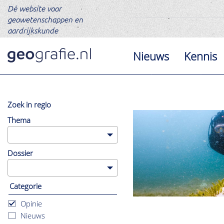
Dé website voor
geowetenschappen en
aardrijkskunde
Nieuws
Kennis
Zoek in regio
Er
Thema
worden
alleen
resultaten
uit
Dossier
deze
regio
getoond.
Klik
Categorie
hier
om
Opinie
te
resetten.
Nieuws