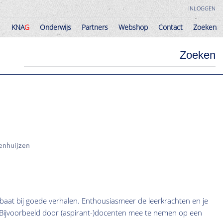
INLOGGEN
KNA
G
Onderwijs
Partners
Webshop
Contact
Zoeken
KNA
G
Onderwijs
Partners
Webshop
Contact
Zoeken
Zoeken
enhuijzen
baat bij goede verhalen. Enthousiasmeer de leerkrachten en je
 Bijvoorbeeld door (aspirant-)docenten mee te nemen op een