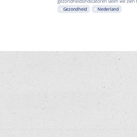
gezondheidsindicatoren laten we zien h
Gezondheid
Nederland