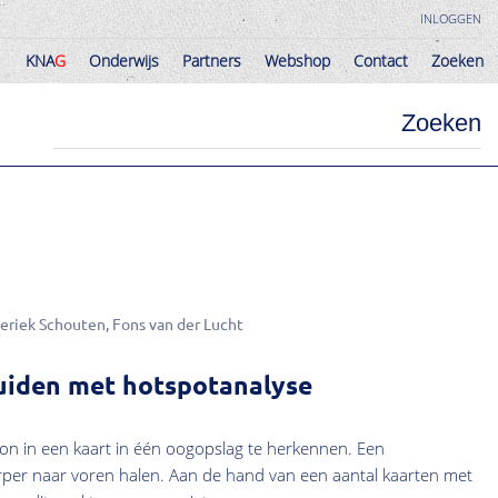
INLOGGEN
KNA
G
Onderwijs
Partners
Webshop
Contact
Zoeken
KNA
G
Onderwijs
Partners
Webshop
Contact
Zoeken
Zoeken
eriek Schouten
Fons van der Lucht
uiden met hotspotanalyse
roon in een kaart in één oogopslag te herkennen. Een
rper naar voren halen. Aan de hand van een aantal kaarten met