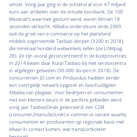
omzet. Vorig jaar ging in de ochtend al voor 47 miljard
euro aan artikelen over de virtuele toonbank. De 100
Maserati’s waarmee gestunt werd, waren binnen 18
seconden verkocht. Alibaba ondersteunt sinds 2009
ook de groei van e-commerce op het platteland
middels zogenoemde Taobao-dorpen (3200 in 2018),
die minimaal honderd webwinkels tellen (zie LINKpag.
28). Ze zijn vooral geconcentreerd in de kustprovincies.
In 2014 kwam daar Rural Taobao bij met servicecentra
in afgelegen gebieden (30.000 dorpen in 2018). De
concurrenten JD.com en Pinduoduo hadden eerder
een soortgelijk netwerk opgezet en beschuldigden
Alibaba van plagiaat. Voor bedrijven en consumenten
met een kleinere beurs in de perifere gebieden werd
vorig jaar TaobaoDeals gelanceerd, een C2M
(
consumer2manufacture
r) e-commerce-variant waarbij
consumenten en producenten op regionale basis met
elkaar in contact komen, wat transportkosten
bespaart.