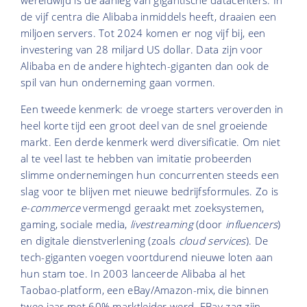
wereldwijd is de aanleg van gigantische datacenters. In
de vijf centra die Alibaba inmiddels heeft, draaien een
miljoen servers. Tot 2024 komen er nog vijf bij, een
investering van 28 miljard US dollar. Data zijn voor
Alibaba en de andere hightech-giganten dan ook de
spil van hun onderneming gaan vormen.
Een tweede kenmerk: de vroege starters veroverden in
heel korte tijd een groot deel van de snel groeiende
markt. Een derde kenmerk werd diversificatie. Om niet
al te veel last te hebben van imitatie probeerden
slimme ondernemingen hun concurrenten steeds een
slag voor te blijven met nieuwe bedrijfsformules. Zo is
e-commerce
vermengd geraakt met zoeksystemen,
gaming, sociale media,
livestreaming
(door
influencers
)
en digitale dienstverlening (zoals
cloud
services
). De
tech-giganten voegen voortdurend nieuwe loten aan
hun stam toe. In 2003 lanceerde Alibaba al het
Taobao-platform, een eBay/Amazon-mix, die binnen
twee jaar met 60% marktleider werd. EBay zag zijn