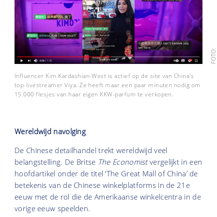
FOTO
Influencer Kim Kardashian-West is actief op de site van China's
top-livestreamer Viya. Ze heeft maar een paar minuten nodig om
15.000 flesjes van haar eigen KKW-parfum te verkopen.
Wereldwijd navolging
De Chinese detailhandel trekt wereldwijd veel
belangstelling. De Britse
The Economist
vergelijkt in een
hoofdartikel onder de titel ‘The Great Mall of China’ de
betekenis van de Chinese winkelplatforms in de 21e
eeuw met de rol die de Amerikaanse winkelcentra in de
vorige eeuw speelden.