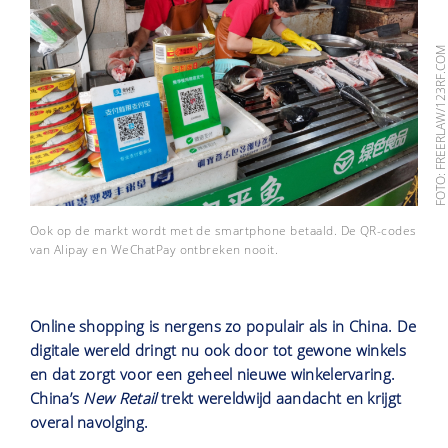
FOTO: FREERLAW/123RF.C
Ook op de markt wordt met de smartphone betaald. De QR-codes
van Alipay en WeChatPay ontbreken nooit.
Online shopping is nergens zo populair als in China. De
digitale wereld dringt nu ook door tot gewone winkels
en dat zorgt voor een geheel nieuwe winkelervaring.
China’s
New Retail
trekt wereldwijd aandacht en krijgt
overal navolging.