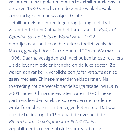
verboden, maar gold dat voor alle detailhandel. Pas in
de jaren 1980 verschenen de eerste winkels, vaak
eenvoudige eenmanszaakjes. Grote
detailhandelsondernemingen zag je nog niet. Dat
veranderde toen China in het kader van de
Policy of
Opening to the Outside World
vanaf 1992
mondjesmaat buitenlandse ketens toeliet, zoals de
Makro, gevolgd door Carrefour in 1995 en Walmart in
1996. Daarna vestigden zich veel buitenlandse retailers
uit de levensmiddelen­branche en de luxe sector. Ze
waren aanvankelijk verplicht een
joint venture
aan te
gaan met een Chinese meerderheidspartner. Na
toetreding tot de Wereldhandelsorganisatie (WHO) in
2001 moest China die eis laten varen. De Chinese
partners leerden snel: ze kopieerden de moderne
winkelformules en richtten eigen ketens op. Dat was
ook de bedoeling. In 1995 had de overheid de
Blueprint for Development of Retail Chains
gepubliceerd en een subsidie voor startende