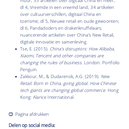
muur; 35 artikelen over digitaal China en meer;
dl 4, Vreemde in een vreemd land; 34 artikelen
over cultuurverschillen, digitaal China en
toerisme; dl 5, Nieuwe retail en oude gewoonten;
dl 6, Pandadoders en drakenknuf­felaars;
nuancerende artikelen over China’s New Retail,
digitale innovatie en samenleving.
Tse, E. (2015).
China’s disruptors: How Alibaba,
Xiaomi, Tencent and other companies are
changing the rules of business
. London: Portfolio
Penguin.
Zakkour, M., & Dudarenok, A.G. (2019).
New
Retail: Born in China, going global. How Chinese
tech giants are changing global commerce
. Hong
Kong: Alarice International.
Pagina afdrukken
Delen op social media: