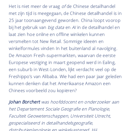
Het is niet meer de vraag
of
de Chinese detailhandel
met zijn tijd is meegegaan, de Chinese detailhandel is in
25 jaar toonaangevend geworden. China loopt voorop
bij het gebruik van
big data
en
AI
in de detailhandel en
laat zien hoe online en offline winkelen kunnen
versmelten tot New Retail. Sommige ideeën en
winkelformules vinden In het buitenland al navolging.
De Amazon Fresh-supermarkten, waarvan de eerste
Europese vestiging in maart geopend werd in Ealing,
een suburb in West-Londen, lijkt verdacht veel op de
Freshippo’s van Alibaba. Wie had een paar jaar geleden
kunnen denken dat het Amerikaanse Amazon een
Chinees voorbeeld zou kopiëren?
Johan Borchert
was hoofddocent en onderzoeker aan
het Departement Sociale Geografie en Planologie,
Faculteit Geowetenschappen, Universiteit Utrecht,
gespecialiseerd in detailhandelsgeografie,
distributieplanologie en winkelvastgoed. Hij