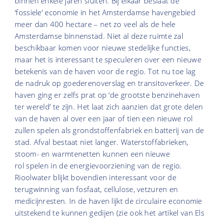
binnen enkele jaren sluiten. Bij elkaar beslaat de
‘fossiele’ economie in het Amsterdamse havengebied
meer dan 400 hectare – net zo veel als de hele
Amsterdamse binnenstad. Niet al deze ruimte zal
beschikbaar komen voor nieuwe stedelijke functies,
maar het is interessant te speculeren over een nieuwe
betekenis van de haven voor de regio. Tot nu toe lag
de nadruk op goederenoverslag en transitoverkeer. De
haven ging er zelfs prat op ‘de grootste benzinehaven
ter wereld’ te zijn. Het laat zich aanzien dat grote delen
van de haven al over een jaar of tien een nieuwe rol
zullen spelen als grondstoffenfabriek en batterij van de
stad. Afval bestaat niet langer. Waterstoffabrieken,
stoom- en warmtenetten kunnen een nieuwe
rol spelen in de energievoorziening van de regio.
Rioolwater blijkt bovendien interessant voor de
terugwinning van fosfaat, cellulose, vetzuren en
medicijnresten. In de haven lijkt de circulaire economie
uitstekend te kunnen gedijen (zie ook het artikel van Els