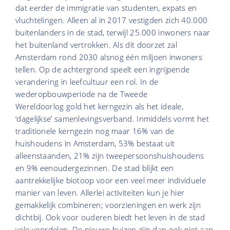
dat eerder de immigratie van studenten, expats en
vluchtelingen. Alleen al in 2017 vestigden zich 40.000
buitenlanders in de stad, terwijl 25.000 inwoners naar
het buitenland vertrokken. Als dit doorzet zal
Amsterdam rond 2030 alsnog één miljoen inwoners
tellen. Op de achtergrond speelt een ingrijpende
verandering in leefcultuur een rol. In de
wederopbouwperiode na de Tweede
Wereldoorlog gold het kerngezin als het ideale,
‘dagelijkse’ samenlevingsverband. Inmiddels vormt het
traditionele kerngezin nog maar 16% van de
huishoudens in Amsterdam, 53% bestaat uit
alleenstaanden, 21% zijn tweepersoonshuishoudens
en 9% eenoudergezinnen. De stad blijkt een
aantrekkelijke biotoop voor een veel meer individuele
manier van leven. Allerlei activiteiten kun je hier
gemakkelijk combineren; voorzieningen en werk zijn
dichtbij. Ook voor ouderen biedt het leven in de stad
vele voordelen. De nieuwe huizen zijn dan ook niet aan