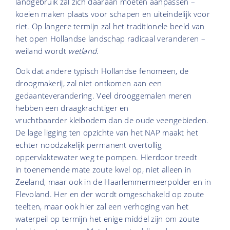
landgebruik zal zich daaraan moeten aanpassen –
koeien maken plaats voor schapen en uiteindelijk voor
riet. Op langere termijn zal het traditionele beeld van
het open Hollandse landschap radicaal veranderen –
weiland wordt
wetland
.
Ook dat andere typisch Hollandse fenomeen, de
droogmakerij, zal niet ontkomen aan een
gedaanteverandering. Veel drooggemalen meren
hebben een draagkrachtiger en
vruchtbaarder kleibodem dan de oude veengebieden.
De lage ligging ten opzichte van het NAP maakt het
echter noodzakelijk permanent overtollig
oppervlaktewater weg te pompen. Hierdoor treedt
in toenemende mate zoute kwel op, niet alleen in
Zeeland, maar ook in de Haarlemmermeerpolder en in
Flevoland. Her en der wordt omgeschakeld op zoute
teelten, maar ook hier zal een verhoging van het
waterpeil op termijn het enige middel zijn om zoute