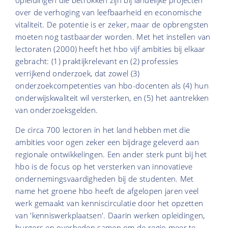
opleidingen die betrokken zijn bij landelijke projecten
over de verhoging van leefbaarheid en economische
vitaliteit. De potentie is er zeker, maar de opbrengsten
moeten nog tastbaarder worden. Met het instellen van
lectoraten (2000) heeft het hbo vijf ambities bij elkaar
gebracht: (1) praktijkrelevant en (2) professies
verrijkend onderzoek, dat zowel (3)
onderzoekcompetenties van hbo-docenten als (4) hun
onderwijskwaliteit wil versterken, en (5) het aantrekken
van onderzoeksgelden.
De circa 700 lectoren in het land hebben met die
ambities voor ogen zeker een bijdrage geleverd aan
regionale ontwikkelingen. Een ander sterk punt bij het
hbo is de focus op het versterken van innovatieve
ondernemingsvaardigheden bij de studenten. Met
name het groene hbo heeft de afgelopen jaren veel
werk gemaakt van kenniscirculatie door het opzetten
van 'kenniswerkplaatsen'. Daarin werken opleidingen,
burgers en overheden samen om de regio meer te