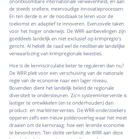
onontkoombare internationale verwevenheid, en aan
de steeds snellere, meervoudige innovatieprocessen.
En ten derde is er de noodzaak te leren voor de
toekomst en adaptief te innoveren. Evenzovele taken
voor het hoger onderwijs. De WRR-aanbevelingen zijn
goeddeels landelijk en niet exclusief op krimpregio's
gericht. Al hekelt de raad wel de neoliberale landelijke
verwaarlozing van krimpregionale kwesties.
Hoe is de kenniscirculatie beter te reguleren dan nu?
De WRR pleit voor een verschuiving van de nationale
regie van de economie naar een lager niveau.
Bovendien dient het landelijk beleid de regionale
diversiteit te ondersteunen. Zo'n systeeminterventie is
lastiger te ontwikkelen (en te onderhouden) dan
product- en marktinterventies. De WRR-onderzoekers
opperen zelfs een nieuw polderoverleg waar het moet
draaien om de kernvraag: hoe een lerende economie
te bevorderen. Ten slotte verbindt de WRR aan deze