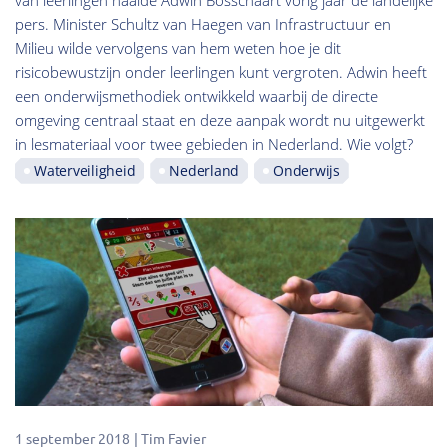
pers. Minister Schultz van Haegen van Infrastructuur en
Milieu wilde vervolgens van hem weten hoe je dit
risicobewustzijn onder leerlingen kunt vergroten. Adwin heeft
een onderwijsmethodiek ontwikkeld waarbij de directe
omgeving centraal staat en deze aanpak wordt nu uitgewerkt
in lesmateriaal voor twee gebieden in Nederland. Wie volgt?
Waterveiligheid
Nederland
Onderwijs
1 september 2018
Tim Favier