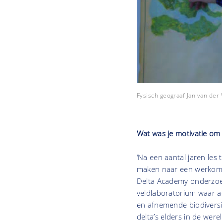
Fysisch geograaf Jan van der
Wat was je motivatie om
‘Na een aantal jaren les
maken naar een werkomgev
Delta Academy onderzoek
veldlaboratorium waar ac
en afnemende biodivers
delta’s elders in de we