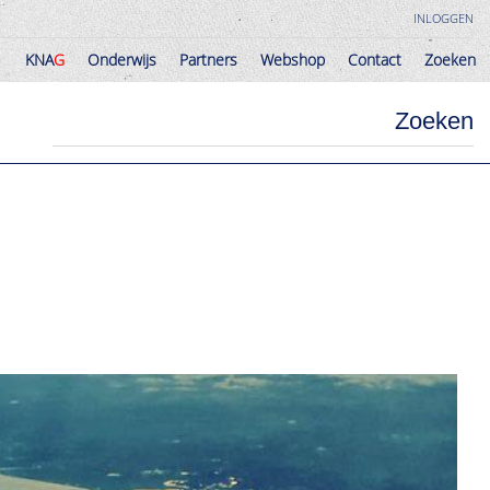
INLOGGEN
KNA
G
Onderwijs
Partners
Webshop
Contact
Zoeken
KNA
G
Onderwijs
Partners
Webshop
Contact
Zoeken
Zoeken