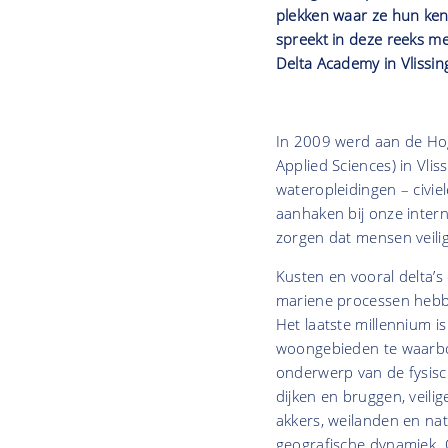
plekken waar ze hun ke
spreekt in deze reeks me
Delta Academy in Vlissi
In 2009 werd aan de Ho
Applied Sciences) in Vli
wateropleidingen – civi
aanhaken bij onze intern
zorgen dat mensen veilig
Kusten en vooral delta’s 
mariene processen hebbe
Het laatste millennium i
woongebieden te waarbor
onderwerp van de fysis
dijken en bruggen, veili
akkers, weilanden en nat
geografische dynamiek. 