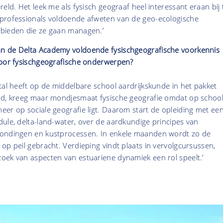
eld. Het leek me als fysisch geograaf heel interessant eraan bij 
professionals voldoende afweten van de geo-ecologische
ebieden die ze gaan managen.’
n de Delta Academy voldoende fysischgeografische voorkennis
voor fysischgeografische onderwerpen?
tal heeft op de middelbare school aardrijkskunde in het pakket
ad, kreeg maar mondjesmaat fysische geografie omdat op schoo
er op sociale geografie ligt. Daarom start de opleiding met ee
ule, delta-land-water, over de aardkundige principes van
mondingen en kustprocessen. In enkele maanden wordt zo de
op peil gebracht. Verdieping vindt plaats in vervolgcursussen,
oek van aspecten van estuariene dynamiek een rol speelt.’