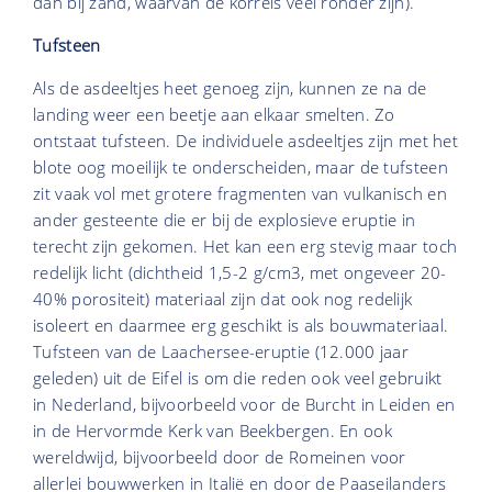
dan bij zand, waarvan de korrels veel ronder zijn).
Tufsteen
Als de asdeeltjes heet genoeg zijn, kunnen ze na de
landing weer een beetje aan elkaar smelten. Zo
ontstaat tufsteen. De individuele asdeeltjes zijn met het
blote oog moeilijk te onderscheiden, maar de tufsteen
zit vaak vol met grotere fragmenten van vulkanisch en
ander gesteente die er bij de explosieve eruptie in
terecht zijn gekomen. Het kan een erg stevig maar toch
redelijk licht (dichtheid 1,5-2 g/cm3, met ongeveer 20-
40% porositeit) materiaal zijn dat ook nog redelijk
isoleert en daarmee erg geschikt is als bouwmateriaal.
Tufsteen van de Laachersee-eruptie (12.000 jaar
geleden) uit de Eifel is om die reden ook veel gebruikt
in Nederland, bijvoorbeeld voor de Burcht in Leiden en
in de Hervormde Kerk van Beekbergen. En ook
wereldwijd, bijvoorbeeld door de Romeinen voor
allerlei bouwwerken in Italië en door de Paaseilanders