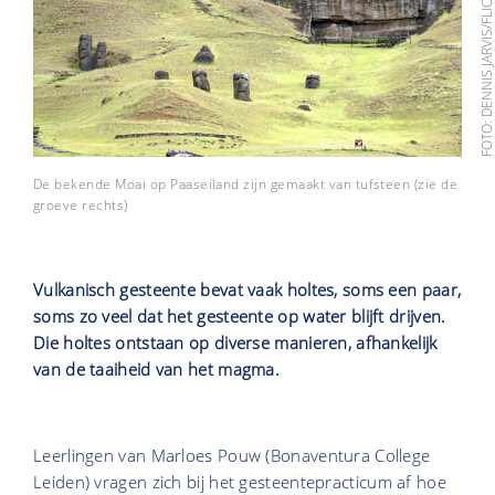
FOTO: DENNIS JARVIS/FLIC
De bekende Moai op Paaseiland zijn gemaakt van tufsteen (zie de
groeve rechts)
Vulkanisch gesteente bevat vaak holtes, soms een paar,
soms zo veel dat het gesteente op water blijft drijven.
Die holtes ontstaan op diverse manieren, afhankelijk
van de taaiheid van het magma.
Leerlingen van Marloes Pouw (Bonaventura College
Leiden) vragen zich bij het gesteentepracticum af hoe