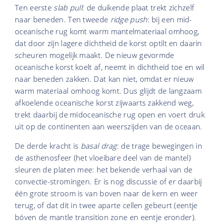
Ten eerste
slab pull
: de duikende plaat trekt zichzelf
naar beneden. Ten tweede
ridge push
: bij een mid-
oceanische rug komt warm mantelmateriaal omhoog,
dat door zijn lagere dichtheid de korst optilt en daarin
scheuren mogelijk maakt. De nieuw gevormde
oceanische korst koelt af, neemt in dichtheid toe en wil
naar beneden zakken. Dat kan niet, omdat er nieuw
warm materiaal omhoog komt. Dus glijdt de langzaam
afkoelende oceanische korst zijwaarts zakkend weg,
trekt daarbij de midoceanische rug open en voert druk
uit op de continenten aan weerszijden van de oceaan.
De derde kracht is
basal drag
: de trage bewegingen in
de asthenosfeer (het vloeibare deel van de mantel)
sleuren de platen mee: het bekende verhaal van de
convectie-stromingen. Er is nog discussie of er daarbij
één grote stroom is van boven naar de kern en weer
terug, of dat dit in twee aparte cellen gebeurt (eentje
bóven de mantle transition zone en eentje eronder).