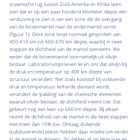
oceanische rug tussen Zuid-Amerika en Afrika laten
zien dat er op een paar honderd kilometer diepte een
verdunning te zien is van een zone die de overgang
van de bovenmantel naar de ondermantel vormt
(figuur 1). Deze zone loopt normaal gesproken van
400-410 km tot 660-670 km diepte, waarbij in twee
stappen de dichtheid van de mantel toeneemt. We
weten dat de bovenmantel voornamelijk uit olivijn
bestaat. Laboratoriumproeven leren ons dat olivijn bij
de druk en temperatuur op 400 km diepte van
structuur verandert. Net zoals koolstof bij voldoende
druk en temperatuur keiharde diamant wordt,
verandert de ‘pakking’ van de chemische elementen
waaruit olivijn bestaat: de dichtheid neemt toe. Dat
gebeurt nog een keer op 660 km diepte. Bij elkaar
neemt de dichtheid van de mantel in die twee stappen
met meer dan 10% toe. Omlaag duikende
(subducerende) platen hebben daar moeite om verder
in de mantel te dringen. Ze vlakken af op deze laag en