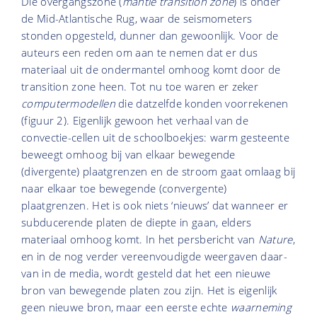
Die overgangszone (
mantle transition zone
) is onder
de Mid-Atlantische Rug, waar de seismometers
stonden opgesteld, dunner dan gewoonlijk. Voor de
auteurs een reden om aan te nemen dat er dus
materiaal uit de ondermantel omhoog komt door de
transition zone heen. Tot nu toe waren er zeker
computermodellen
die datzelfde konden voorrekenen
(figuur 2). Eigenlijk gewoon het verhaal van de
convectie-cellen uit de schoolboekjes: warm gesteente
beweegt omhoog bij van elkaar bewegende
(divergente) plaatgrenzen en de stroom gaat omlaag bij
naar elkaar toe bewegende (convergente)
plaatgrenzen. Het is ook niets ‘nieuws’ dat wanneer er
subducerende platen de diepte in gaan, elders
materiaal omhoog komt. In het persbericht van
Nature
,
en in de nog verder vereenvoudigde weergaven daar-
van in de media, wordt gesteld dat het een nieuwe
bron van bewegende platen zou zijn. Het is eigenlijk
geen nieuwe bron, maar een eerste echte
waarneming