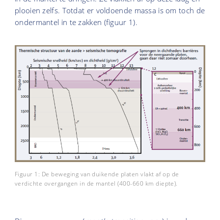
plooien zelfs. Totdat er voldoende massa is om toch de
ondermantel in te zakken (figuur 1).
Figuur 1: De beweging van duikende platen vlakt af op de
verdichte overgangen in de mantel (400-660 km diepte).