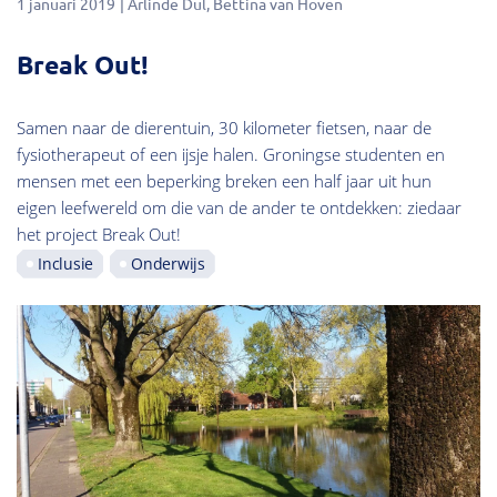
1 januari 2019
Arlinde Dul
Bettina van Hoven
Break Out!
Samen naar de dierentuin, 30 kilometer fietsen, naar de
fysiotherapeut of een ijsje halen. Groningse studenten en
mensen met een beperking breken een half jaar uit hun
eigen leefwereld om die van de ander te ontdekken: ziedaar
het project Break Out!
Inclusie
Onderwijs