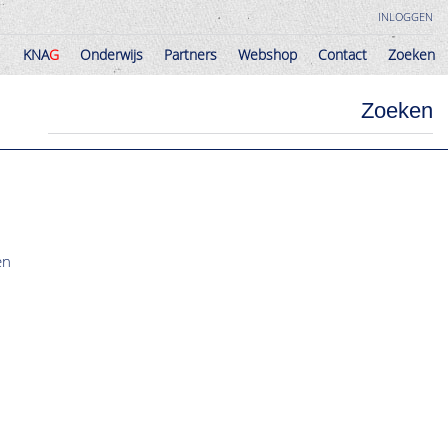
INLOGGEN
KNA
G
Onderwijs
Partners
Webshop
Contact
Zoeken
KNA
G
Onderwijs
Partners
Webshop
Contact
Zoeken
Zoeken
en