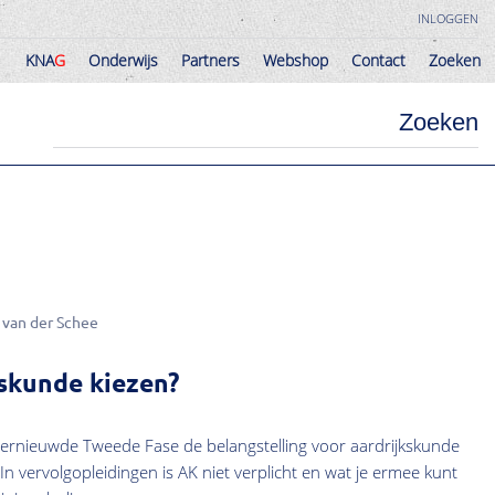
INLOGGEN
KNA
G
Onderwijs
Partners
Webshop
Contact
Zoeken
KNA
G
Onderwijs
Partners
Webshop
Contact
Zoeken
Zoeken
 van der Schee
skunde kiezen?
Vernieuwde Tweede Fase de belangstelling voor aardrijkskunde
n vervolgopleidingen is AK niet verplicht en wat je ermee kunt