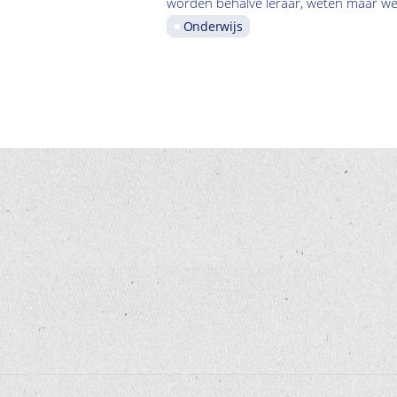
worden behalve leraar, weten maar wei
Onderwijs