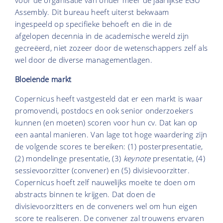
voor de organisatie van onder meer de jaarlijkse EGU
Assembly. Dit bureau heeft uiterst bekwaam
ingespeeld op specifieke behoeft en die in de
afgelopen decennia in de academische wereld zijn
gecreëerd, niet zozeer door de wetenschappers zelf als
wel door de diverse managementlagen.
Bloeiende markt
Copernicus heeft vastgesteld dat er een markt is waar
promovendi, postdocs en ook senior onderzoekers
kunnen (en moeten) scoren voor hun cv. Dat kan op
een aantal manieren. Van lage tot hoge waardering zijn
de volgende scores te bereiken: (1) posterpresentatie,
(2) mondelinge presentatie, (3)
keynote
presentatie, (4)
sessievoorzitter (convener) en (5) divisievoorzitter.
Copernicus hoeft zelf nauwelijks moeite te doen om
abstracts binnen te krijgen. Dat doen de
divisievoorzitters en de conveners wel om hun eigen
score te realiseren. De convener zal trouwens ervaren