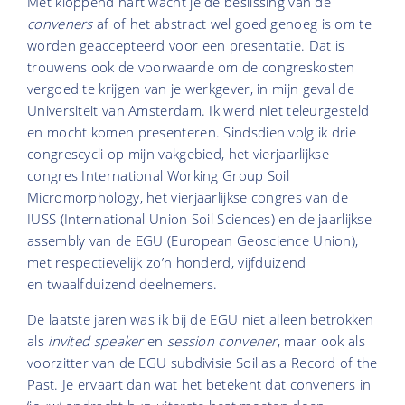
Met kloppend hart wacht je de beslissing van de
conveners
af of het abstract wel goed genoeg is om te
worden geaccepteerd voor een presentatie. Dat is
trouwens ook de voorwaarde om de congreskosten
vergoed te krijgen van je werkgever, in mijn geval de
Universiteit van Amsterdam. Ik werd niet teleurgesteld
en mocht komen presenteren. Sindsdien volg ik drie
congrescycli op mijn vakgebied, het vierjaarlijkse
congres International Working Group Soil
Micromorphology, het vierjaarlijkse congres van de
IUSS (International Union Soil Sciences) en de jaarlijkse
assembly van de EGU (European Geoscience Union),
met respectievelijk zo’n honderd, vijfduizend
en twaalfduizend deelnemers.
De laatste jaren was ik bij de EGU niet alleen betrokken
als
invited speaker
en
session convener
, maar ook als
voorzitter van de EGU subdivisie Soil as a Record of the
Past. Je ervaart dan wat het betekent dat conveners in