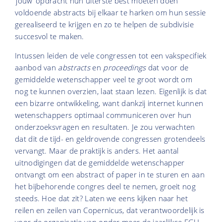
‘jouw’ opdracht hun uiterste best moeten doen
voldoende abstracts bij elkaar te harken om hun sessie
gerealiseerd te krijgen en zo te helpen de subdivisie
succesvol te maken.
Intussen leiden de vele congressen tot een vakspecifiek
aanbod van
abstracts
en
proceedings
dat voor de
gemiddelde wetenschapper veel te groot wordt om
nog te kunnen overzien, laat staan lezen. Eigenlijk is dat
een bizarre ontwikkeling, want dankzij internet kunnen
wetenschappers optimaal communiceren over hun
onderzoeksvragen en resultaten. Je zou verwachten
dat dit de tijd- en geldrovende congressen grotendeels
vervangt. Maar de praktijk is anders. Het aantal
uitnodigingen dat de gemiddelde wetenschapper
ontvangt om een abstract of paper in te sturen en aan
het bijbehorende congres deel te nemen, groeit nog
steeds. Hoe dat zit? Laten we eens kijken naar het
reilen en zeilen van Copernicus, dat verantwoordelijk is