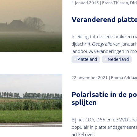
1 januari 2015
Frans Thissen
Dirk
Veranderend platt
Inleiding tot de serie artikelen
tijdschrift
G
e
ografie
van januari 
landbouw, veranderingen in mob
Platteland
Nederland
22 november 2021
Emma Adriaa
Polarisatie in de 
splijten
Bij het CDA, D66 en de VVD sna
populair in plattelandsgemeen
artikel over.