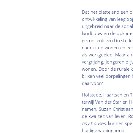
Dat het platteland een 
ontwikkeling van leegl
uitgebreid naar de soci
landbouw en de opkomst 
geconcentreerd in stede
nadruk op wonen en een 
als werkgebied. Maar an
vergrijzing. Jongeren b
wonen. Door de rurale kr
blijken veel dorpelingen
daarvoor?
Hofstede, Haartsen en T
terwijl Van der Star en 
nemen. Suzan Christiaans
de kwaliteit van leven. 
tiny houses
, kunnen spe
huidige woningnood.