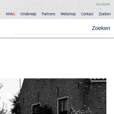
INLOGGEN
KNA
G
Onderwijs
Partners
Webshop
Contact
Zoeken
KNA
G
Onderwijs
Partners
Webshop
Contact
Zoeken
Zoeken