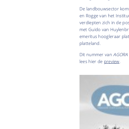
De landbouwsector komt 
en Rogge van het Institu
verdiepten zich in de po
met Guido van Huylenbro
emeritus hoogleraar plat
platteland.
Dit nummer van
AGORA 
lees hier de
preview
.