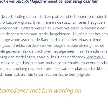
editie van
AGORA Magazine
neemt de lezer
terug naar het
t de verhouding tussen stad en platteland te hebben veranderd.
and happening
was, lijken mensen de rust, ruimte en het groen
erwaarderen.
Remote
werken zou voor het eerst in decennia een
an de toestroom naar stedelijke gebieden. Tevens biedt het een
nhoge woonlasten in de Randstad te omzeilen. Naast ruimte
en gezondheidsvoordelen en verhoogde sociale binding met de
ale gebieden zijn dan ook over het algemeen meer tevreden me
ng dan stedelingen, zoals blijkt uit het onderzoek
WoOn2015
.
t ook een geschiedenis van sociale problematiek en economisch
arom van belang naar het potentieel van het platteland te kijken 
d, maar ook als ruimte van economische bedrijvigheid.
 tevredener met hun woning en