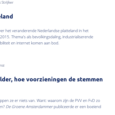
 Strijker
eland
 over het veranderende Nederlandse platteland in het
2015. Thema's als bevolkingsdaling, industrialiserende
iliteit en internet komen aan bod.
nsz
polder, hoe voorzieningen de stemmen
ppen ze er niets van. Want: waarom zijn de PVV en FvD zo
ten?
De Groene Amsterdammer
publiceerde er een boeiend