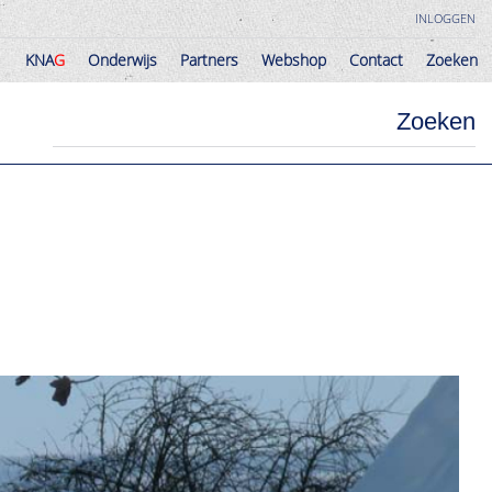
INLOGGEN
KNA
G
Onderwijs
Partners
Webshop
Contact
Zoeken
KNA
G
Onderwijs
Partners
Webshop
Contact
Zoeken
Zoeken