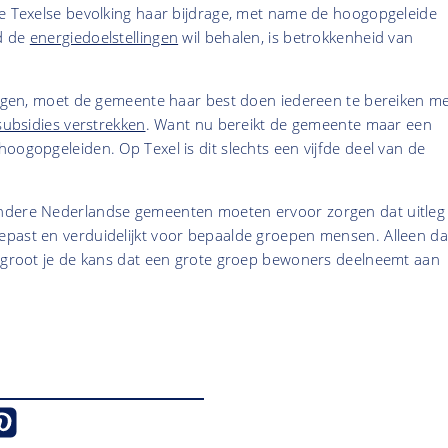
de Texelse bevolking haar bijdrage, met name de hoogopgeleide
d de
energiedoelstellingen
wil behalen, is betrokkenheid van
rijgen, moet de gemeente haar best doen iedereen te bereiken m
 subsidies verstrekken
. Want nu bereikt de gemeente maar een
oogopgeleiden. Op Texel is dit slechts een vijfde deel van de
ndere Nederlandse gemeenten moeten ervoor zorgen dat uitleg
past en verduidelijkt voor bepaalde groepen mensen. Alleen d
ergroot je de kans dat een grote groep bewoners deelneemt aan