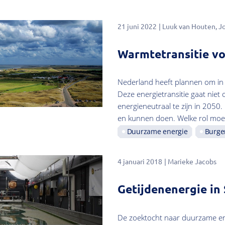
21 juni 2022
Luuk van Houten
J
Warmtetransitie vo
Nederland heeft plannen om in 
Deze energietransitie gaat niet 
energieneutraal te zijn in 2050
en kunnen doen. Welke rol moe
Duurzame energie
Burger
4 januari 2018
Marieke Jacobs
Getijdenenergie in
De zoektocht naar duurzame en