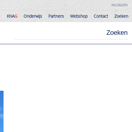
INLOGGEN
KNA
G
Onderwijs
Partners
Webshop
Contact
Zoeken
KNA
G
Onderwijs
Partners
Webshop
Contact
Zoeken
Zoeken