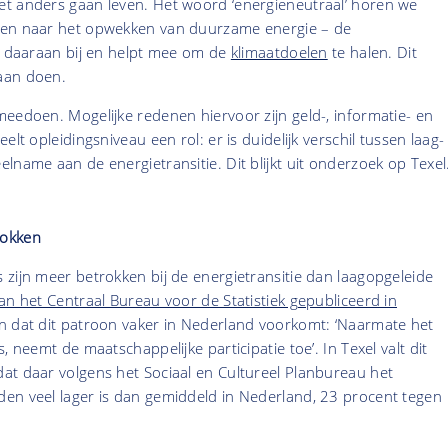
t anders gaan leven. Het woord ‘energieneutraal’ horen we
len naar het opwekken van duurzame energie – de
gt daaraan bij en helpt mee om de
klimaatdoelen
te halen. Dit
aan doen.
eedoen. Mogelijke redenen hiervoor zijn geld-, informatie- en
elt opleidingsniveau een rol: er is duidelijk verschil tussen laag-
lname aan de energietransitie. Dit blijkt uit onderzoek op Texel
rokken
zijn meer betrokken bij de energietransitie dan laagopgeleide
an het Centraal Bureau voor de Statistiek gepubliceerd in
en dat dit patroon vaker in Nederland voorkomt: ‘Naarmate het
, neemt de maatschappelijke participatie toe’. In Texel valt dit
at daar volgens het Sociaal en Cultureel Planbureau het
en veel lager is dan gemiddeld in Nederland, 23 procent tegen