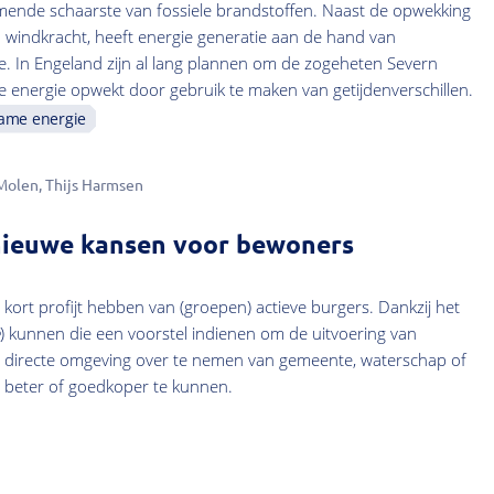
ende schaarste van fossiele brandstoffen. Naast de opwekking
n windkracht, heeft energie generatie aan de hand van
e. In Engeland zijn al lang plannen om de zogeheten Severn
 energie opwekt door gebruik te maken van getijdenverschillen.
ame energie
 Molen
Thijs Harmsen
nieuwe kansen voor bewoners
ort profijt hebben van (groepen) actieve burgers. Dankzij het
) kunnen die een voorstel indienen om de uitvoering van
un directe omgeving over te nemen van gemeente, waterschap of
 beter of goedkoper te kunnen.