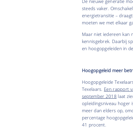
De nieuwe generatie moe
steeds vaker. Omschake
energietransitie – draa
moeten we met elkaar g
Maar niet iedereen kan m
kennisgebrek. Daarbij spe
en hoogopgeleiden in dee
Hoogopgeleid meer bet
Hoogopgeleide Texelaars 
Texelaars.
Een rapport v
september 2018
laat zi
opleidingsniveau hoger is
meer dan elders op, omd
percentage hoogopgeleid
41 procent.