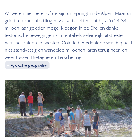
Wij weten niet beter of de Rijn ontspringt in de Alpen. Maar uit
grind- en zandafzettingen valt af te leiden dat hij zo’n 24-34
miljoen jaar geleden mogelijk begon in de Eifel en dankzij
tektonische bewegingen zijn tentakels geleidelijk uitstrekte
naar het zuiden en westen. Ook de benedenloop was bepaald
niet standvastig en wandelde miljoenen jaren terug heen en
weer tussen Bretagne en Terschelling.
Fysische geografie