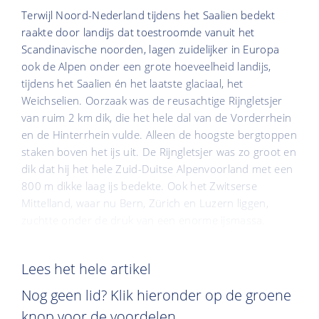
Terwijl Noord-Nederland tijdens het Saalien bedekt
raakte door landijs dat toestroomde vanuit het
Scandinavische noorden, lagen zuidelijker in Europa
ook de Alpen onder een grote hoeveelheid landijs,
tijdens het Saalien én het laatste glaciaal, het
Weichselien. Oorzaak was de reusachtige Rijngletsjer
van ruim 2 km dik, die het hele dal van de Vorderrhein
en de Hinterrhein vulde. Alleen de hoogste bergtoppen
staken boven het ijs uit. De Rijngletsjer was zo groot en
dik dat hij het hele Zuid-Duitse Alpenvoorland met een
800 m dikke laag ijs bedekte. Ook het Zwitserse
Mittelland, waar nu Bern, Zürich en Luzern liggen,
zuchtte onder de druk van een enorme ijsmassa.
Lees het hele artikel
Nog geen lid? Klik hieronder op de groene
knop voor de voordelen.