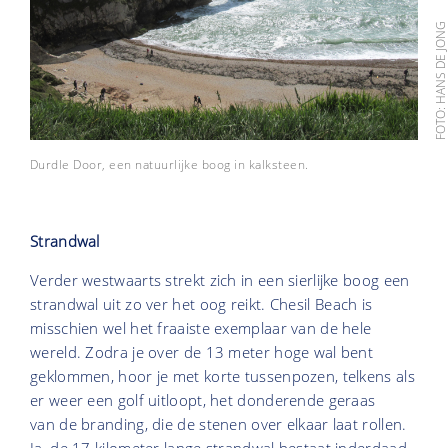
FOTO: HANS DE JO
Durdle Door, een natuurlijke boog in kalksteen.
Strandwal
Verder westwaarts strekt zich in een sierlijke boog een
strandwal uit zo ver het oog reikt. Chesil Beach is
misschien wel het fraaiste exemplaar van de hele
wereld. Zodra je over de 13 meter hoge wal bent
geklommen, hoor je met korte tussenpozen, telkens als
er weer een golf uitloopt, het donderende geraas
van de branding, die de stenen over elkaar laat rollen.
Ja, de 17 kilometer lange strandwal bestaat inderdaad