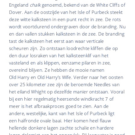
Engeland
chalk
genoemd, bekend van de White Cliffs of
Dover. Aan de oostzijde van het Isle of Purbeck steekt
deze witte kalksteen in een punt recht in zee. De rots
wordt voortdurend ondergraven door de branding. Nu
en dan vallen stukken kalksteen in de zee. De branding
tast de kalksteen het eerst aan waar verticale
scheuren zijn. Zo ontstaan loodrechte kliffen die op
den duur losraken van het kalksteenklif van het
vasteland en als klippen, eenzame pilaren in zee,
overeind blijven. Ze hebben de mooie namen
Old Harry en Old Harry’s Wife. Verder naar het oosten
over 25 kilometer zee zijn de beroemde Needles van
het eiland Whight op dezelfde manier ontstaan. Vooral
bij een hier regelmatig heersende windkracht 7 of
meer is het afbraakproces goed te zien. Aan de
andere, westelijke, kant van het Isle of Purbeck ligt
een halfronde ovale baai. Hier komen heel flauw
hellende donkere lagen zachte schalie en hardere
lagen dolomiet aan het oppervlak. Bij laagwater is goed