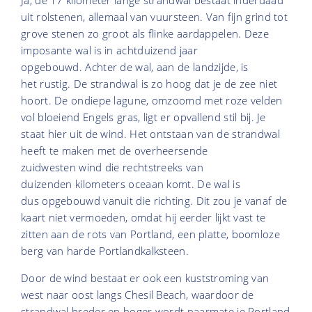
uit rolstenen, allemaal van vuursteen. Van fijn grind tot
grove stenen zo groot als flinke aardappelen. Deze
imposante wal is in achtduizend jaar
opgebouwd. Achter de wal, aan de landzijde, is
het rustig. De strandwal is zo hoog dat je de zee niet
hoort. De ondiepe lagune, omzoomd met roze velden
vol bloeiend Engels gras, ligt er opvallend stil bij. Je
staat hier uit de wind. Het ontstaan van de strandwal
heeft te maken met de overheersende
zuidwesten wind die rechtstreeks van
duizenden kilometers oceaan komt. De wal is
dus opgebouwd vanuit die richting. Dit zou je vanaf de
kaart niet vermoeden, omdat hij eerder lijkt vast te
zitten aan de rots van Portland, een platte, boomloze
berg van harde Portlandkalksteen.
Door de wind bestaat er ook een kuststroming van
west naar oost langs Chesil Beach, waardoor de
strandwal breder en hoger wordt naarmate je Portland