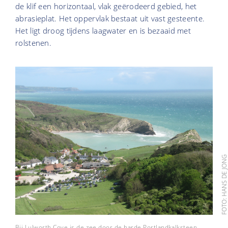
de klif een horizontaal, vlak geërodeerd gebied, het
abrasieplat. Het oppervlak bestaat uit vast gesteente.
Het ligt droog tijdens laagwater en is bezaaid met
rolstenen.
FOTO: HANS DE JO
Bij Lulworth Cove is de zee door de harde Portlandkalksteen