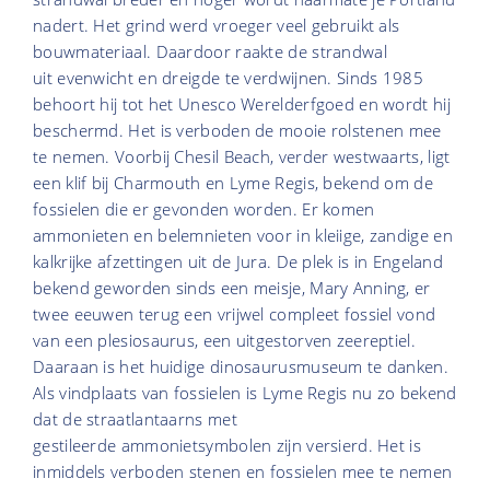
nadert. Het grind werd vroeger veel gebruikt als
bouwmateriaal. Daardoor raakte de strandwal
uit evenwicht en dreigde te verdwijnen. Sinds 1985
behoort hij tot het Unesco Werelderfgoed en wordt hij
beschermd. Het is verboden de mooie rolstenen mee
te nemen. Voorbij Chesil Beach, verder westwaarts, ligt
een klif bij Charmouth en Lyme Regis, bekend om de
fossielen die er gevonden worden. Er komen
ammonieten en belemnieten voor in kleiige, zandige en
kalkrijke afzettingen uit de Jura. De plek is in Engeland
bekend geworden sinds een meisje, Mary Anning, er
twee eeuwen terug een vrijwel compleet fossiel vond
van een plesiosaurus, een uitgestorven zeereptiel.
Daaraan is het huidige dinosaurusmuseum te danken.
Als vindplaats van fossielen is Lyme Regis nu zo bekend
dat de straatlantaarns met
gestileerde ammonietsymbolen zijn versierd. Het is
inmiddels verboden stenen en fossielen mee te nemen