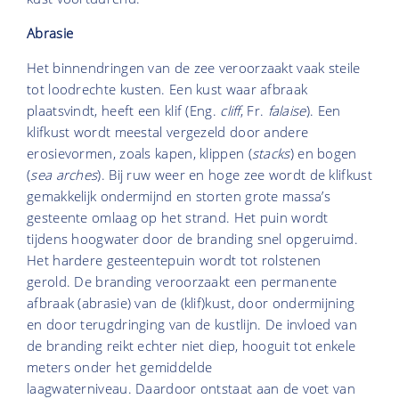
Abrasie
Het binnendringen van de zee veroorzaakt vaak steile
tot loodrechte kusten. Een kust waar afbraak
plaatsvindt, heeft een klif (Eng.
cliff
, Fr.
falaise
). Een
klifkust wordt meestal vergezeld door andere
erosievormen, zoals kapen, klippen (
stacks
) en bogen
(
sea arches
). Bij ruw weer en hoge zee wordt de klifkust
gemakkelijk ondermijnd en storten grote massa’s
gesteente omlaag op het strand. Het puin wordt
tijdens hoogwater door de branding snel opgeruimd.
Het hardere gesteentepuin wordt tot rolstenen
gerold. De branding veroorzaakt een permanente
afbraak (abrasie) van de (klif)kust, door ondermijning
en door terugdringing van de kustlijn. De invloed van
de branding reikt echter niet diep, hooguit tot enkele
meters onder het gemiddelde
laagwaterniveau. Daardoor ontstaat aan de voet van