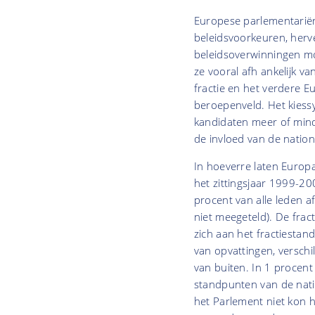
Europese parlementariër
beleidsvoorkeuren, herve
beleidsoverwinningen moe
ze vooral afh ankelijk va
fractie en het verdere Eu
beroepenveld. Het kiessy
kandidaten meer of mind
de invloed van de nation
In hoeverre laten Europar
het zittingsjaar 1999-2
procent van alle leden a
niet meegeteld). De frac
zich aan het fractiestan
van opvattingen, versch
van buiten. In 1 procent
standpunten van de natio
het Parlement niet kon h