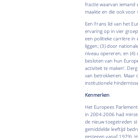
fractie waarvan iemand d
maakte en die ook voor v
Een Frans lid van het Eur
ervaring op in vier groe
een politieke carrière in
liggen; (3) door national
niveau opereren; en (4) 
besloten van hun Europe
activiteit te maken’. Der
van betrokkenen. Maar d
institutionele hindernis
Kenmerken
Het Europees Parlement 
in 2004-2006 had minste
de nieuw toegetreden st
gemiddelde leeftijd bed
gestegen vanaf 1979). He