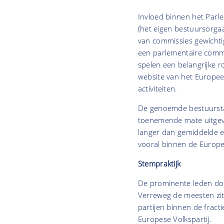
Invloed binnen het Parl
(het eigen bestuursorgaa
van commissies gewichti
een parlementaire comm
spelen een belangrijke r
website van het Europee
activiteiten.
De genoemde bestuurstak
toenemende mate uitgev
langer dan gemiddelde er
vooral binnen de Europe
Stempraktijk
De prominente leden do
Verreweg de meesten zitt
partijen binnen de fract
Europese Volkspartij.