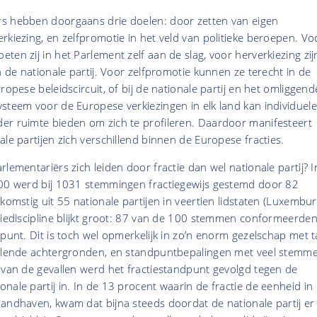
s hebben doorgaans drie doelen: door zetten van eigen
rkiezing, en zelfpromotie in het veld van politieke beroepen. Vo
ten zij in het Parlement zelf aan de slag, voor herverkiezing zij
n de nationale partij. Voor zelfpromotie kunnen ze terecht in de
ropese beleidscircuit, of bij de nationale partij en het omliggend
steem voor de Europese verkiezingen in elk land kan individuele
er ruimte bieden om zich te profileren. Daardoor manifesteert
ale partijen zich verschillend binnen de Europese fracties.
lementariërs zich leiden door fractie dan wel nationale partij? I
000 werd bij 1031 stemmingen fractiegewijs gestemd door 82
fkomstig uit 55 nationale partijen in veertien lidstaten (Luxembu
tiediscipline blijkt groot: 87 van de 100 stemmen conformeerde
dpunt. Dit is toch wel opmerkelijk in zo’n enorm gezelschap met t
illende achtergronden, en standpuntbepalingen met veel stemm
 van de gevallen werd het fractiestandpunt gevolgd tegen de
nale partij in. In de 13 procent waarin de fractie de eenheid in
andhaven, kwam dat bijna steeds doordat de nationale partij er