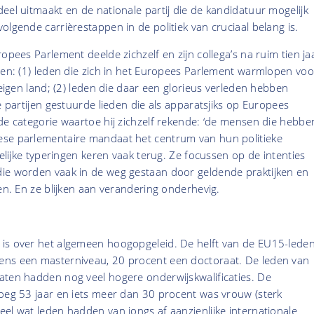
eel uitmaakt en de nationale partij die de kandidatuur mogelijk
olgende carrièrestappen in de politiek van cruciaal belang is.
opees Parlement deelde zichzelf en zijn collega’s na ruim tien ja
pen: (1) leden die zich in het Europees Parlement warmlopen voo
 eigen land; (2) leden die daar een glorieus verleden hebben
e partijen gestuurde lieden die als apparatsjiks op Europees
de categorie waartoe hij zichzelf rekende: ‘de mensen die hebbe
se parlementaire mandaat het centrum van hun politieke
gelijke typeringen keren vaak terug. Ze focussen op de intenties
ie worden vaak in de weg gestaan door geldende praktijken en
sen. En ze blijken aan verandering onderhevig.
is over het algemeen hoogopgeleid. De helft van de EU15-lede
ns een masterniveau, 20 procent een doctoraat. De leden van
aten hadden nog veel hogere onderwijskwalificaties. De
roeg 53 jaar en iets meer dan 30 procent was vrouw (sterk
el wat leden hadden van jongs af aanzienlijke internationale