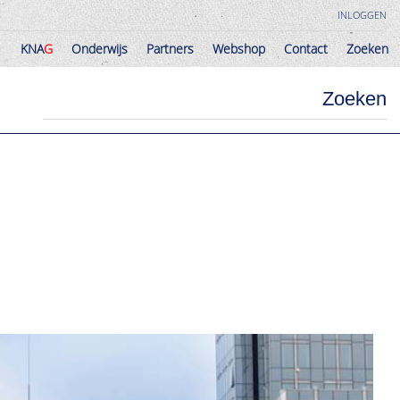
INLOGGEN
KNA
G
Onderwijs
Partners
Webshop
Contact
Zoeken
KNA
G
Onderwijs
Partners
Webshop
Contact
Zoeken
Zoeken