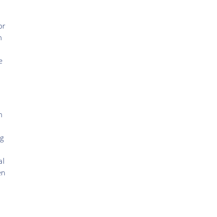
or
n
e
n
rg
n
al
en