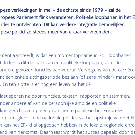
ese verkiezingen in mei – de achtste sinds 1979 – zal de
ropees Parlement flink veranderen. Politieke loopbanen in het 
erder te ontvlechten. Dit kan verdere integratie bemoeilijken
pese politici zo steeds meer van elkaar vervreemden.
lement aantreedt, is dat een momentopname in 751 loopbanen.
eden is dit de start van een politieke loopbaan, voor de
andere gekozen functies aan vooraf. Vervolgens kan de carrière
t een enkele zittingsperiode beslaan (of zelfs minder), maar oo
 En ten slotte is er nog een leven na het EP.
laat sporen na door functies, teksten, rapporten en stemmen.
nder andere af van de persoonlijke ambitie en politieke
 kan gericht zijn op een prominente positie in het Europees
 op terugkeer in de nationale politiek via het opstapje van het E
n kan het EP-lid al opgedaan hebben in de lokale, regionale en/o
t land van herkomst. Daarnaast wordt het succes bepaald door d