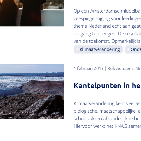
Op een Amsterdamse middelbare
zeespiegelstijging voor leerlinge
thema Nederland echt aan gaat,
op gang te brengen. De resultat
van de toekomst. Opmerkelijk is
Klimaatverandering
Onde
1 februari 2017
Rob Adriaens
Mi
Kantelpunten in het
Klimaatverandering kent veel as
biologische, maatschappelijke, e
schoolvakken afzonderlijk te be
Hiervoor werkt het KNAG samen