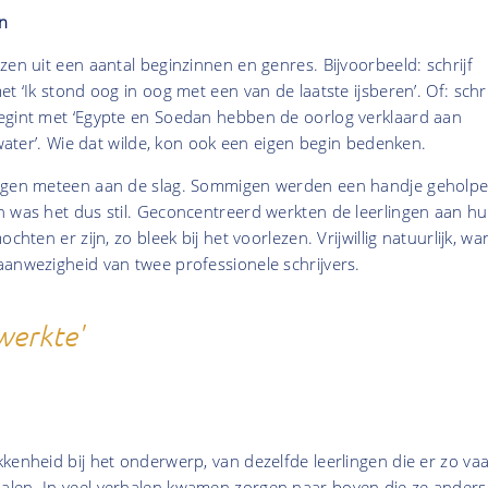
n
zen uit een aantal beginzinnen en genres. Bijvoorbeeld: schrijf
t ‘Ik stond oog in oog met een van de laatste ijsberen’. Of: schri
egint met ‘Egypte en Soedan hebben de oorlog verklaard aan
jlwater’. Wie dat wilde, kon ook een eigen begin bedenken.
ingen meteen aan de slag. Sommigen werden een handje geholp
n was het dus stil. Geconcentreerd werkten de leerlingen aan h
chten er zijn, zo bleek bij het voorlezen. Vrijwillig natuurlijk, wa
aanwezigheid van twee professionele schrijvers.
werkte'
kenheid bij het onderwerp, van dezelfde leerlingen die er zo va
len. In veel verhalen kwamen zorgen naar boven die ze anders