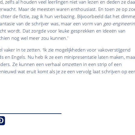
, zelfs al houden veel leerlingen niet van lezen en deden ze daa
verwacht. Maar de meesten waren enthousiast. En toen ze op zo
achter de fictie, zag ik hun verbazing. Bijvoorbeeld dat het dimm
fantasie van de schrijver was, maar een vorm van
geo-engineeri
cht wordt. Dat zorgde voor leuke gesprekken en ideeën van
schien nog wel meer zou kunnen.’
 vaker in te zetten. ‘Ik zie mogelijkheden voor vakoverstijgend
s en Engels. Nu heb ik ze een minipresentatie laten maken, maa
nders. Ze kunnen een verhaal omzetten in een strip of een
enieuwd wat eruit komt als je ze een vervolg laat schrijven op ee