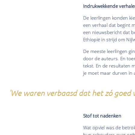
Indrukwekkende verhale
De leerlingen konden kie
een verhaal dat begint me
een nieuwsbericht dat b
Ethiopië in strijd om Ni
De meeste leerlingen g
door de auteurs. En toe
tekst. En de resultaten mo
je moet maar durven in 
'We waren verbaasd dat het zó goed 
Stof tot nadenken
Wat opviel was de betrok
hun schouders over opha