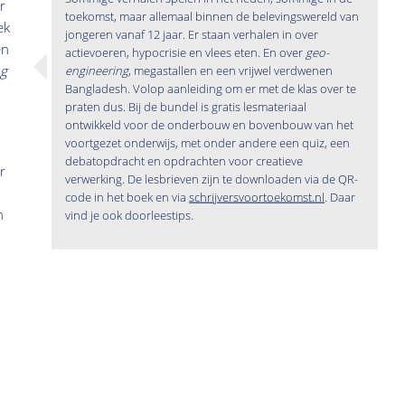
r
toekomst, maar allemaal binnen de belevingswereld van
ek
jongeren vanaf 12 jaar. Er staan verhalen in over
en
actievoeren, hypocrisie en vlees eten. En over
geo-
ng
engineering
, megastallen en een vrijwel verdwenen
Bangladesh. Volop aanleiding om er met de klas over te
praten dus. Bij de bundel is gratis lesmateriaal
ontwikkeld voor de onderbouw en bovenbouw van het
voortgezet onderwijs, met onder andere een quiz, een
debatopdracht en opdrachten voor creatieve
r
verwerking. De lesbrieven zijn te downloaden via de QR-
code in het boek en via
schrijversvoortoekomst.nl
. Daar
n
vind je ook doorleestips.