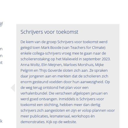
jf
Schrijvers voor toekomst
De kiem van de groep Schrijvers voor toekomst werd
gelegd toen Mark Boode (van Teachers for Climate)
en
enkele collega-schrijvers vroeg mee te gaan naar de
un
scholierenstaking op het Malieveld in september 2023.
nt
Anna Woltz, Elin Meijnen, Marloes Morshuis, Mijke
Pelgrim en Thijs Goverde sloten zich aan. Ze spraken
daar jongeren aan en merkten dat de scholieren zich
enorm gesteund voelden door hun aanwezigheid. Op
de weg terug ontstond het plan voor een
verhalenbundel. Die verscheen afgelopen januari en
werd goed ontvangen. Inmiddels is Schrijvers voor
toekomst een stichting, hebben meer dan dertig
schrijvers zich aangesloten en zijn er volop plannen voor
meer publicaties, lesmateriaal, workshops én
ak
demonstraties. Kijk op de website.