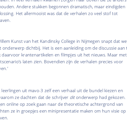
ehouden. Andere stukken begonnen dramatisch, maar eindigden
lossing. Het allermooist was dat de verhalen zo veel stof tot
gaven.
illem Kunst van het Kandinsky College in Nijmegen snapt dat wel
et onderwerp dichtbij. Het is een aanleiding om de discussie aan 
 daarvoor krantenartikelen en filmpjes uit het nieuws. Maar met
tscenario’s laten zien. Bovendien zijn de verhalen precies voor
en.’
 leerlingen uit mavo-3 zelf een verhaal uit de bundel kiezen en
 waarom ze dachten dat de schrijver
dit
onderwerp had gekozen.
ingen online op zoek gaan naar de theoretische achtergrond van
chten ze in groepjes een minipresentatie maken om hun visie op
even.