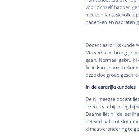
voor zichzelf hadden g
met een fantasievolle op
nadenken en napraten 
Docent aardrijkskunde W
‘Via verhalen breng je h
gaan. Normaal gebruik ik
fictie kun je ook toekoms
deze doelgroep geschrev
In de aardrijkskundeles
De Nijmeegse docent liet
lezen. Daarbij vroeg hij
Daarna liet hij de leerl
het verhaal. Tot slot mo
klimaatverandering te g