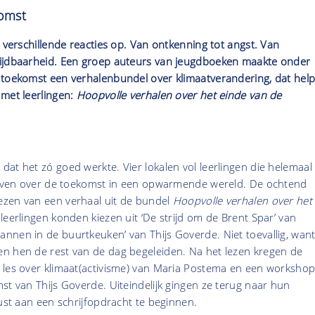
komst
k verschillende reacties op. Van ontkenning tot angst. Van
ijdbaarheid. Een groep auteurs van jeugdboeken maakte onder
 toekomst een verhalenbundel over klimaatverandering, dat help
 met leerlingen:
Hoopvolle verhalen over het einde van de
at het zó goed werkte. Vier lokalen vol leerlingen die helemaal
rijven over de toekomst in een opwarmende wereld. De ochtend
zen van een verhaal uit de bundel
Hoopvolle verhalen over het
 leerlingen konden kiezen uit ‘De strijd om de Brent Spar’ van
nnen in de buurtkeuken’ van Thijs Goverde. Niet toevallig, wan
n hen de rest van de dag begeleiden. Na het lezen kregen de
 les over klimaat(activisme) van Maria Postema en een worksho
st van Thijs Goverde. Uiteindelijk gingen ze terug naar hun
rust aan een schrijfopdracht te beginnen.