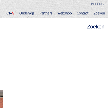
INLOGGEN
KNA
G
Onderwijs
Partners
Webshop
Contact
Zoeken
KNA
G
Onderwijs
Partners
Webshop
Contact
Zoeken
Zoeken