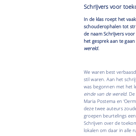
Schrijvers voor toe
In de klas roept het vaa
schouderophalen tot str
de naam Schrijvers voor
het gesprek aan te gaan
wereld
.
We waren best verbaasd d
stil waren. Aan het sch
was begonnen met het le
einde van de wereld
. De
Maria Postema en ‘Oerma
deze twee auteurs zoude
groepen beurtelings een
Schrijven over de toekom
lokalen om daar in alle 