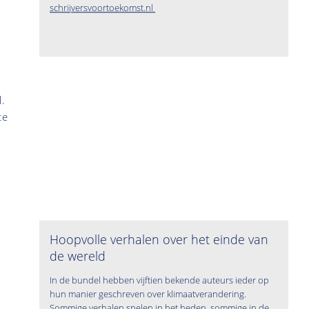
schrijversvoortoekomst.nl
.
te
Hoopvolle verhalen over het einde van
de wereld
In de bundel hebben vijftien bekende auteurs ieder op
hun manier geschreven over klimaatverandering.
Sommige verhalen spelen in het heden, sommige in de