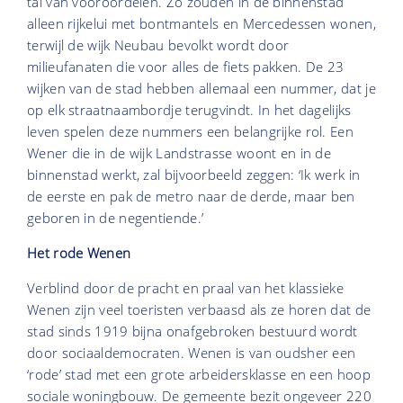
tal van vooroordelen. Zo zouden in de binnenstad
alleen rijkelui met bontmantels en Mercedessen wonen,
terwijl de wijk Neubau bevolkt wordt door
milieufanaten die voor alles de fiets pakken. De 23
wijken van de stad hebben allemaal een nummer, dat je
op elk straatnaambordje terugvindt. In het dagelijks
leven spelen deze nummers een belangrijke rol. Een
Wener die in de wijk Landstrasse woont en in de
binnenstad werkt, zal bijvoorbeeld zeggen: ‘Ik werk in
de eerste en pak de metro naar de derde, maar ben
geboren in de negentiende.’
Het rode Wenen
Verblind door de pracht en praal van het klassieke
Wenen zijn veel toeristen verbaasd als ze horen dat de
stad sinds 1919 bijna onafgebroken bestuurd wordt
door sociaaldemocraten. Wenen is van oudsher een
‘rode’ stad met een grote arbeidersklasse en een hoop
sociale woningbouw. De gemeente bezit ongeveer 220