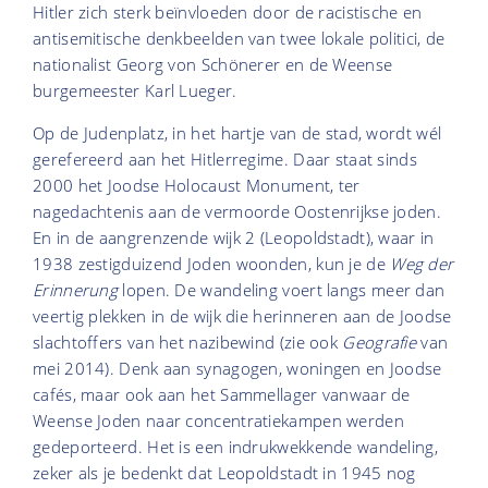
Hitler zich sterk beïnvloeden door de racistische en
antisemitische denkbeelden van twee lokale politici, de
nationalist Georg von Schönerer en de Weense
burgemeester Karl Lueger.
Op de Judenplatz, in het hartje van de stad, wordt wél
gerefereerd aan het Hitlerregime. Daar staat sinds
2000 het Joodse Holocaust Monument, ter
nagedachtenis aan de vermoorde Oostenrijkse joden.
En in de aangrenzende wijk 2 (Leopoldstadt), waar in
1938 zestigduizend Joden woonden, kun je de
Weg der
Erinnerung
lopen. De wandeling voert langs meer dan
veertig plekken in de wijk die herinneren aan de Joodse
slachtoffers van het nazibewind (zie ook
Geografie
van
mei 2014). Denk aan synagogen, woningen en Joodse
cafés, maar ook aan het Sammellager vanwaar de
Weense Joden naar concentratiekampen werden
gedeporteerd. Het is een indrukwekkende wandeling,
zeker als je bedenkt dat Leopoldstadt in 1945 nog