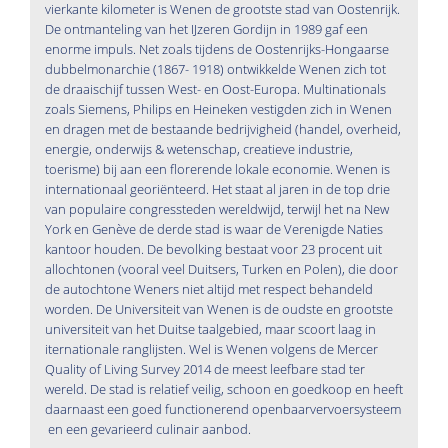
vierkante kilometer is Wenen de grootste stad van Oostenrijk.
De ontmanteling van het IJzeren Gordijn in 1989 gaf een
enorme impuls. Net zoals tijdens de Oostenrijks-Hongaarse
dubbelmonarchie (1867- 1918) ontwikkelde Wenen zich tot
de draaischijf tussen West- en Oost-Europa. Multinationals
zoals Siemens, Philips en Heineken vestigden zich in Wenen
en dragen met de bestaande bedrijvigheid (handel, overheid,
energie, onderwijs & wetenschap, creatieve industrie,
toerisme) bij aan een florerende lokale economie. Wenen is
internationaal georiënteerd. Het staat al jaren in de top drie
van populaire congressteden wereldwijd, terwijl het na New
York en Genève de derde stad is waar de Verenigde Naties
kantoor houden. De bevolking bestaat voor 23 procent uit
allochtonen (vooral veel Duitsers, Turken en Polen), die door
de autochtone Weners niet altijd met respect behandeld
worden. De Universiteit van Wenen is de oudste en grootste
universiteit van het Duitse taalgebied, maar scoort laag in
iternationale ranglijsten. Wel is Wenen volgens de Mercer
Quality of Living Survey 2014 de meest leefbare stad ter
wereld. De stad is relatief veilig, schoon en goedkoop en heeft
daarnaast een goed functionerend openbaarvervoersysteem
en een gevarieerd culinair aanbod.