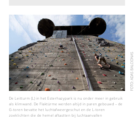
FOTO: ADAS BALCION
De Leitturm (L) in het Esterhazypark is nu onder meer in gebruik
als klimwand. De Flaktürme werden altijd in paren gebouwd – de
G-toren bevatte het luchtafweergeschut en de L-toren
zoeklichten die de hemel aftastten bij luchtaanvallen