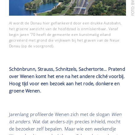
FOTO: BWA
Al wordt de Donau hier geflankeerd door een drukke Autobahn,
het groene aanzicht van de hoofdstad is onmiskenbaar. Vanaf
begin jaren '70 heeft de gemeente een kunstmatig eiland
gecreëerd met grond die vrijkwam bij het graven van de Neue
Donau (op de voorgrond).
Schönbrunn, Strauss, Schnitzels, Sachertorte… Pratend
over Wenen komt het ene na het andere cliché voorbij.
Hoog tijd voor een bezoek aan het rode, donkere en
groene Wenen.
Jarenlang profileerde Wenen zich met de slogan
Wien
ist anders
. Wat dat anders-zijn precies inhield, mocht
de bezoeker zelf bepalen. Maar wie een weekendje