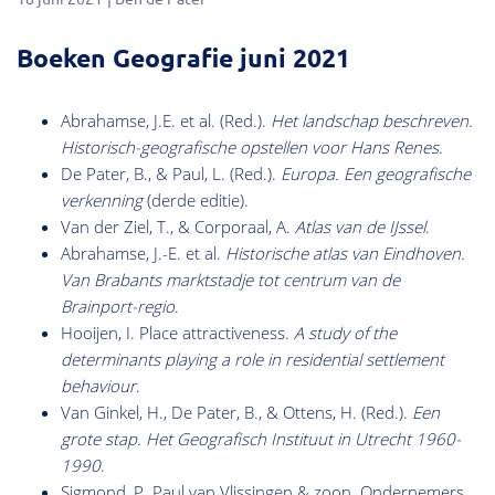
Boeken Geografie juni 2021
Abrahamse, J.E. et al. (Red.).
Het landschap beschreven.
Historisch-geografische opstellen voor Hans Renes.
De Pater, B., & Paul, L. (Red.).
Europa. Een geografische
verkenning
(derde editie).
Van der Ziel, T., & Corporaal, A.
Atlas van de IJssel
.
Abrahamse, J.-E. et al.
Historische atlas van Eindhoven.
Van Brabants marktstadje tot centrum van de
Brainport-regio
.
Hooijen, I. Place attractiveness.
A study of the
determinants playing a role in residential settlement
behaviour
.
Van Ginkel, H., De Pater, B., & Ottens, H. (Red.).
Een
grote stap. Het Geografisch Instituut in Utrecht 1960-
1990
.
Sigmond, P. Paul van Vlissingen & zoon. Ondernemers