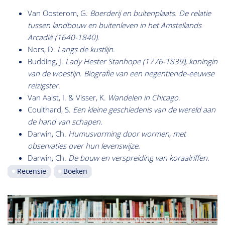
Van Oosterom, G.
Boerderij en buitenplaats. De relatie
tussen landbouw en buitenleven in het Amstellands
Arcadië (1640-1840).
Nors, D.
Langs de kustlijn.
Budding, J.
Lady Hester Stanhope (1776-1839), koningin
van de woestijn
.
Biografie van een negentiende-eeuwse
reizigster.
Van Aalst, I. & Visser, K.
Wandelen in Chicago
.
Coulthard, S.
Een kleine geschiedenis van de wereld aan
de hand van schapen
.
Darwin, Ch.
Humusvorming door wormen, met
observaties over hun levenswijze.
Darwin, Ch.
De bouw en verspreiding van koraalriffen
.
Recensie
Boeken