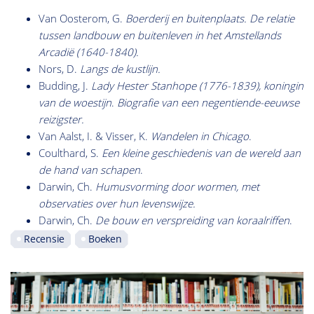
Van Oosterom, G.
Boerderij en buitenplaats. De relatie
tussen landbouw en buitenleven in het Amstellands
Arcadië (1640-1840).
Nors, D.
Langs de kustlijn.
Budding, J.
Lady Hester Stanhope (1776-1839), koningin
van de woestijn
.
Biografie van een negentiende-eeuwse
reizigster.
Van Aalst, I. & Visser, K.
Wandelen in Chicago
.
Coulthard, S.
Een kleine geschiedenis van de wereld aan
de hand van schapen
.
Darwin, Ch.
Humusvorming door wormen, met
observaties over hun levenswijze.
Darwin, Ch.
De bouw en verspreiding van koraalriffen
.
Recensie
Boeken