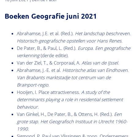
Boeken Geografie juni 2021
Abrahamse, J.E. et al. (Red.).
Het landschap beschreven.
Historisch-geografische opstellen voor Hans Renes.
De Pater, B., & Paul, L. (Red.).
Europa. Een geografische
verkenning
(derde editie).
Van der Ziel, T., & Corporaal, A.
Atlas van de IJssel
.
Abrahamse, J.-E. et al.
Historische atlas van Eindhoven.
Van Brabants marktstadje tot centrum van de
Brainport-regio
.
Hooijen, I. Place attractiveness.
A study of the
determinants playing a role in residential settlement
behaviour
.
Van Ginkel, H., De Pater, B., & Ottens, H. (Red.).
Een
grote stap. Het Geografisch Instituut in Utrecht 1960-
1990
.
Sigmond, P. Paul van Vlissingen & zoon. Ondernemers