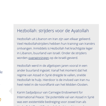
Hezbollah: strijders voor de Ayatollah
Hezbollah uit Libanon en Iran zijn aan elkaar gelieerd.
Veel Hezbollahstrijders hebben hun training van Iraniërs
ontvangen. Inmiddels is Hezbollah het krachtigste leger
in Libanon, buurland van Israël. Onder de strijders
worden
overwinningen
op de Israëli gevierd.
Hezbollah werd in de afgelopen jaren vooral in een
ander buurland ingezet. Vanaf het moment dat het
de
regime van Assad in Syrië dreigde te vallen, snelde
Hezbollah te hulp. Hierdoor is de invloed van Iran nu
.
heel reëel in de noordflank van het Midden-Oosten.
Karim Sadjadpour van Carnegie Endowment for
International Peace: 'De potentiële val van Assad in Syrië
n
was een existentiële bedreiging voor zowel Iran als