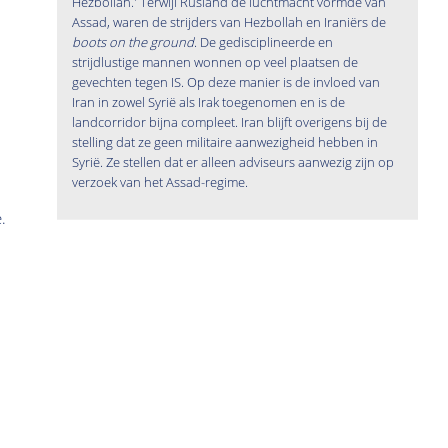
Hezbollah.'
Terwijl Rusland de luchtmacht vormde van
Assad, waren de strijders van Hezbollah en Iraniërs de
boots on the ground
.
De gedisciplineerde en
strijdlustige mannen wonnen op veel plaatsen de
gevechten tegen IS. Op deze manier is de invloed van
Iran in zowel Syrië als Irak toegenomen en is de
landcorridor bijna compleet. Iran blijft overigens bij de
stelling dat ze geen militaire aanwezigheid hebben in
Syrië. Ze stellen dat er alleen adviseurs aanwezig zijn op
verzoek van het Assad-regime.
.