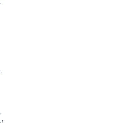
.
.
k
ar