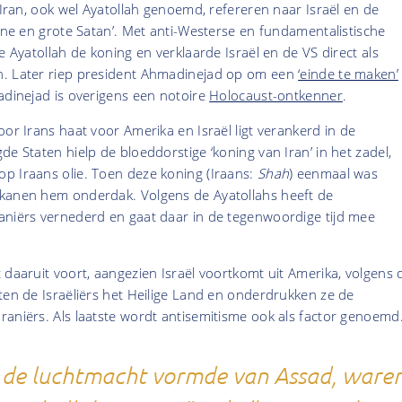
n Iran, ook wel Ayatollah genoemd, refereren naar Israël en de
eine en grote Satan’. Met anti-Westerse en fundamentalistische
e Ayatollah de koning en verklaarde Israël en de VS direct als
n. Later riep president Ahmadinejad op om een
‘einde te maken’
adinejad is overigens een notoire
Holocaust-ontkenner
.
oor Irans haat voor Amerika en Israël ligt verankerd in de
de Staten hielp de bloeddorstige ‘koning van Iran’ in het zadel,
p Iraans olie. Toen deze koning (Iraans:
Shah
) eenmaal was
kanen hem onderdak. Volgens de Ayatollahs heeft de
aniërs vernederd en gaat daar in de tegenwoordige tijd mee
 daaruit voort, aangezien Israël voortkomt uit Amerika, volgens 
ten de Israëliërs het Heilige Land en onderdrukken ze de
aniërs. Als laatste wordt antisemitisme ook als factor genoemd
d de luchtmacht vormde van Assad, ware