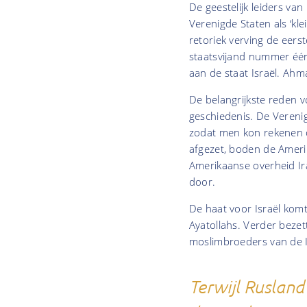
De geestelijk leiders va
Verenigde Staten als ‘kl
retoriek verving de eerst
staatsvijand nummer éé
aan de staat Israël. Ahm
De belangrijkste reden v
geschiedenis. De Verenig
zodat men kon rekenen o
afgezet, boden de Ameri
Amerikaanse overheid Ir
door.
De haat voor Israël komt
Ayatollahs. Verder bezet
moslimbroeders van de Ir
Terwijl Ruslan