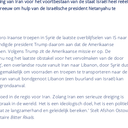
ng van Iran voor het voortbestaan van de staat Israël heel reëel
chreeuw om hulp van de Israëlische president Netanyahu te
o-Iraanse troepen in Syrië de laatste overblijfselen van IS naar
kondigde president Trump daarom aan dat de Amerikaanse
nen. Volgens Trump zit de Amerikaanse missie er op. De
 nu nog het laatste obstakel voor het vervolmaken van de door
g’, een overlandse route vanuit Iran naar Libanon, door Syrië dus
t gemakkelijk om voorraden en troepen te transporteren naar de
 Iran vanuit bondgenoot Libanon (een buurland van Israël) kan
 grondaanval.
nvloed in de regio voor Iran. Zolang Iran een serieuze dreiging is
spraak in de wereld
. Het is een ideologisch doel, het is een politie
dat ze langzamerhand en geleidelijk bereiken.'
Stelt Afshon Ostov
taire
Bitter Rivals
.