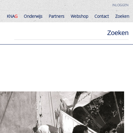
INLOGGEN
KNA
G
Onderwijs
Partners
Webshop
Contact
Zoeken
KNA
G
Onderwijs
Partners
Webshop
Contact
Zoeken
Zoeken