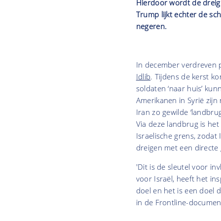
Hierdoor wordt de dreigi
Trump lijkt echter de s
negeren.
In december verdreven pr
Idlib
. Tijdens de kerst 
soldaten ‘naar huis’ kun
Amerikanen in Syrië zijn
Iran zo gewilde ‘landbru
Via deze landbrug is he
Israelische grens, zodat
dreigen met een directe
'Dit is de sleutel voor i
voor Israël, heeft het in
doel en het is een doel 
in de Frontline-documen