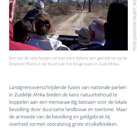
FOTO: JONATHAN TALBOT, WORLD RESOURCES INSTIT
Een van de vele busjes vol toeristen tijdens een gamedrive op de
Elephant Plains in de buurt van het Krugerpark in Zuid-Afrika.
Landgrensoverschrijdende fusies van nationale parken
in Zuidelijk Afrika bieden de kans natuurbehoud te
koppelen aan een menswaardig bestaan voor de lokale
bevolking door duurzame landbouw en toerisme. Maar
de armoede van de bevolking en geldgebrek bij
overheid vormen vooralsnog grote struikelblokken.