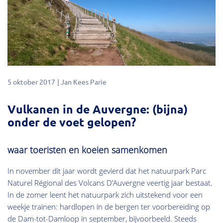
5 oktober 2017
Jan Kees Parie
Vulkanen in de Auvergne: (bijna)
onder de voet gelopen?
waar toeristen en koeien samenkomen
In november dit jaar wordt gevierd dat het natuurpark Parc
Naturel Régional des Volcans D’Auvergne veertig jaar bestaat.
In de zomer leent het natuurpark zich uitstekend voor een
weekje trainen: hardlopen in de bergen ter voorbereiding op
de Dam-tot-Damloop in september, bijvoorbeeld. Steeds