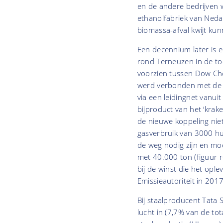
en de andere bedrijven 
ethanolfabriek van Neda
biomassa-afval kwijt ku
Een decennium later is e
rond Terneuzen in de to
voorzien tussen Dow Che
werd verbonden met de k
via een leidingnet vanu
bijproduct van het ‘krak
de nieuwe koppeling niet
gasverbruik van 3000 hu
de weg nodig zijn en mo
met 40.000 ton (figuur re
bij de winst die het opl
Emissieautoriteit in 2017
Bij staalproducent Tata 
lucht in (7,7% van de to