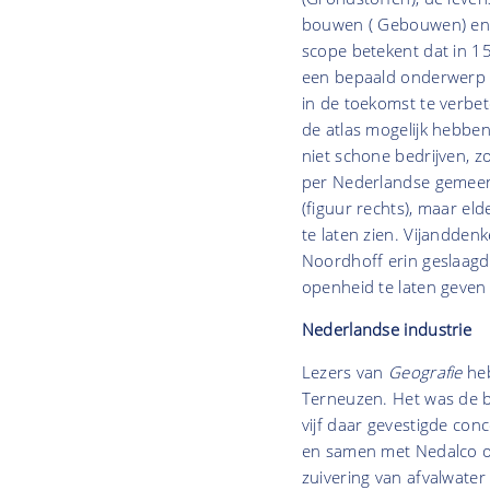
bouwen ( Gebouwen) en 
scope betekent dat in 15
een bepaald onderwerp d
in de toekomst te verbet
de atlas mogelijk hebbe
niet schone bedrijven, z
per Nederlandse gemeent
(figuur rechts), maar eld
te laten zien. Vijandden
Noordhoff erin geslaagd
openheid te laten geve
Nederlandse industrie
Lezers van
Geografie
he
Terneuzen. Het was de b
vijf daar gevestigde con
en samen met Nedalco o
zuivering van afvalwate