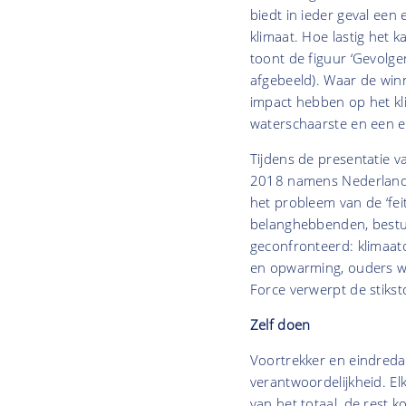
biedt in ieder geval ee
klimaat. Hoe lastig het k
toont de figuur ‘Gevolge
afgebeeld). Waar de winn
impact hebben op het kli
waterschaarste en een en
Tijdens de presentatie 
2018 namens Nederland 
het probleem van de ‘feit
belanghebbenden, bestu
geconfronteerd: klimaato
en opwarming, ouders wi
Force verwerpt de stiks
Zelf doen
Voortrekker en eindred
verantwoordelijkheid. El
van het totaal, de rest 