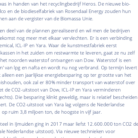
was in handen van het recyclingbedrijf Heros. De nieuwe bio-
lco en de biodieselfabriek van Rosendaal Energy zouden hun
nnen aan de vergister van de Biomassa Unie.
en deel van de plannen gerealiseerd en wil men de bedrijven
ekomst nog meer met elkaar vervlechten. Er is een verbinding
mical, ICL-IP en Yara. Waar de kunstmestfabriek eerst
assen in het zuiden om restwarmte te leveren, gaat ze nu zelf
it het noorden waterstof ontvangen van Dow. Waterstof is een
en’ van lpg en nafta en wordt nu nog verbrand. Op termijn levert
 alleen een jaarlijkse energiebesparing op ter grootte van het
ishouden, ook zal er 80% minder transport van waterstof over
et de CO2-uitstoot van Dow, ICL-IP en Yara verminderen
chts). Die besparing klinkt geweldig, maar is relatief bescheiden
evert. De CO2-uitstoot van Yara lag volgens de Nederlandse
 op ruim 3,8 miljoen ton, de hoogste in vijf jaar.
Steel in IJmuiden ging in 2017 maar liefst 12.600.000 ton CO2 d
tale Nederlandse uitstoot). Via nieuwe technieken voor