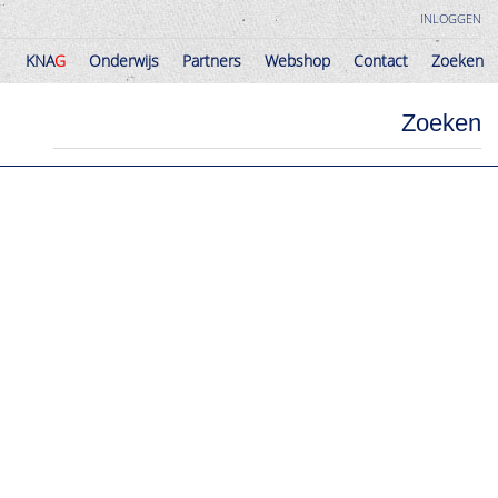
INLOGGEN
KNA
G
Onderwijs
Partners
Webshop
Contact
Zoeken
KNA
G
Onderwijs
Partners
Webshop
Contact
Zoeken
Zoeken