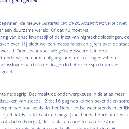
aliteit geen gebrek.
beginnen: de nieuwe
Bosatlas van de duurzaamheid
vertelt niet
aar een duurzame wereld. Of dat nu moet via
ng van onze levensstijl of de inzet van hightechoplossingen, d
aken over. Hij biedt wel een massa feiten en cijfers over de staa
 wereld. Onmisbaar voor wie geïnteresseerd is in onze
et onderwijs een prima uitgangspunt om leerlingen zelf op
oplossingen aan te laten dragen in het brede spectrum van
e groei.
tainerbegrip. Dat maakt de onderwerpkeuze in de atlas meer
ofdstukken van steeds 12 tot 16 pagina’s komen bekende en som
rpen aan bod, zoals dat het Nederlandse weer steeds meer lijk
rijk (hoofdstuk Klimaat), de mogelijkheid oude boorplatforms t
toffabriek (Energie), de circulaire economie van Friesland
cyclus en zuinigheid van een koelkast (Industrie), circulair