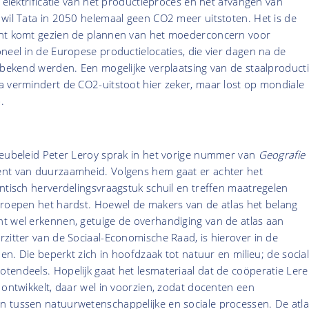
, elektrificatie van het productieproces en het afvangen van
wil Tata in 2050 helemaal geen CO2 meer uitstoten. Het is de
cht komt gezien de plannen van het moederconcern voor
neel in de Europese productielocaties, die vier dagen na de
 bekend werden. Een mogelijke verplaatsing van de staalproduct
a vermindert de CO2-uitstoot hier zeker, maar lost op mondiale
p.
ieubeleid Peter Leroy sprak in het vorige nummer van
Geografie
nt van duurzaamheid. Volgens hem gaat er achter het
ntisch herverdelingsvraagstuk schuil en treffen maatregelen
groepen het hardst. Hoewel de makers van de atlas het belang
t wel erkennen, getuige de overhandiging van de atlas aan
zitter van de Sociaal-Economische Raad, is hierover in de
den. Die beperkt zich in hoofdzaak tot natuur en milieu; de socia
tendeels. Hopelijk gaat het lesmateriaal dat de coöperatie Ler
 ontwikkelt, daar wel in voorzien, zodat docenten een
 tussen natuurwetenschappelijke en sociale processen. De atla