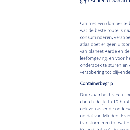
gepresenteerd. Aan actu
Om met een domper te 
wat de beste route is n
consuminderen, versoberi
atlas doet er geen uitspr
van planeet Aarde en de
leefomgeving, en voor h
onderzoek te sturen en 
versobering tot blijvend
Containerbegrip
Duurzaamheid is een con
dan duidelijk. In 10 ho
ook verrassende onderwe
op dat van Midden- Frank
transformeren tot waters
(Grondstoffen), de levens