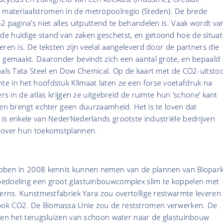
materiaalstromen in de metropoolregio (Steden). De brede
2 pagina’s niet alles uitputtend te behandelen is. Vaak wordt va
e huidige stand van zaken geschetst, en getoond hoe de situat
eren is. De teksten zijn veelal aangeleverd door de partners die
n gemaakt. Daaronder bevindt zich een aantal grote, en bepaald
oals Tata Steel en Dow Chemical. Op de kaart met de CO2-uitsto
e in het hoofdstuk Klimaat laten ze een forse voetafdruk na
ers in de atlas krijgen ze uitgebreid de ruimte hun ‘schone’ kant
ken brengt echter geen duurzaamheid. Het is te loven dat
 is enkele van NederNederlands grootste industriële bedrijven
n over hun toekomstplannen.
bben in 2008 kennis kunnen nemen van de plannen van Biopark
edoeling een groot glastuinbouwcomplex slim te koppelen met
cerns. Kunstmestfabriek Yara zou overtollige restwarmte leveren
ok CO2. De Biomassa Unie zou de reststromen verwerken. De
r en het terugsluizen van schoon water naar de glastuinbouw