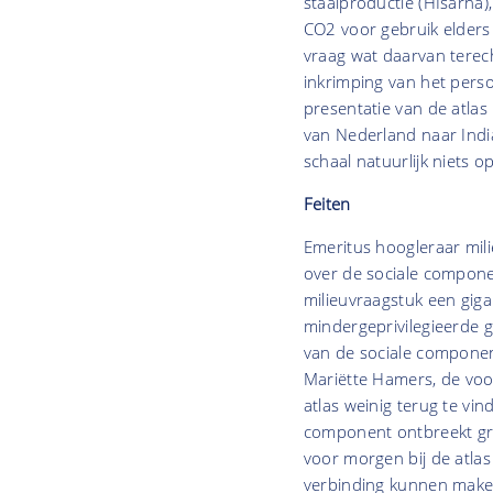
staalproductie (HIsarna)
CO2 voor gebruik elders 
vraag wat daarvan tere
inkrimping van het perso
presentatie van de atlas
van Nederland naar Indi
schaal natuurlijk niets o
Feiten
Emeritus hoogleraar mil
over de sociale compone
milieuvraagstuk een giga
mindergeprivilegieerde 
van de sociale componen
Mariëtte Hamers, de voor
atlas weinig terug te vin
component ontbreekt gro
voor morgen bij de atlas
verbinding kunnen maken