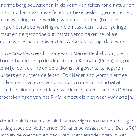
n enorme berg bouwstenen in de vorm van feiten rond natuur en
an zijn op basis van deze feiten politieke beslissingen te nemen,
n van winning en verwerking van grondstoffen’ (hier niet
ing en eerste verwerking van biomassa een relatief geringe
maat en de gezondheid (fijnstof), veroorzaken ze lokale
orm verlies aan biodiversiteit. Welke keuzes zijn de beste?
van
De Bosatlas
wees klimaatgezant Marcel Beukeboom, die in
onderhandelde op de klimaattop in Katowice (Polen), nog op
envrije’ politiek. Indien de uitkomst ongewenst is, negeren
urders en burgers de feiten. Ook Nederland wordt hiermee
ntkenners zien geen verband tussen menselijke activiteit
llen hun kinderen niet laten vaccineren, en de Farmers Defence
tofberekeningen van het RIVM, omdat die niet waar
kunnen
zijn.
acteur Henk Leenaers sprak de aanwezigen ook aan op de eigen
ke dag stoot de Nederlander 30 kg broeikasgassen uit. Dat is 7
komt van de overheid en bedrijven. Met veranderingen in vier