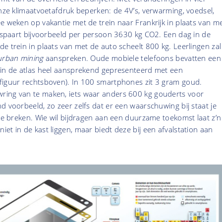
onze klimaatvoetafdruk beperken: de 4V’s, verwarming, voedsel,
e weken op vakantie met de trein naar Frankrijk in plaats van m
bespaart bijvoorbeeld per persoon 3630 kg CO2. Een dag in de
e trein in plaats van met de auto scheelt 800 kg. Leerlingen zal
urban mining
aanspreken. Oude mobiele telefoons bevatten een
 in de atlas heel aansprekend gepresenteerd met een
figuur rechtsboven). In 100 smartphones zit 3 gram goud.
ing van te maken, iets waar anders 600 kg gouderts voor
d voorbeeld, zo zeer zelfs dat er een waarschuwing bij staat je
 te breken. Wie wil bijdragen aan een duurzame toekomst laat z’n
et in de kast liggen, maar biedt deze bij een afvalstation aan