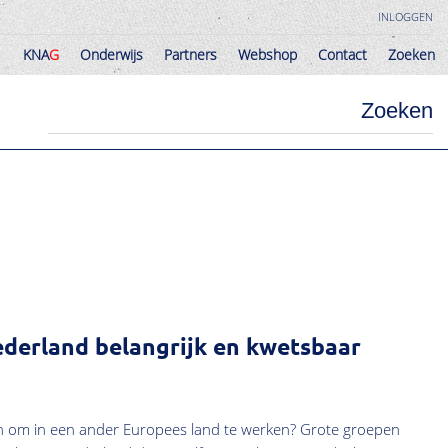
INLOGGEN
KNA
G
Onderwijs
Partners
Webshop
Contact
Zoeken
KNA
G
Onderwijs
Partners
Webshop
Contact
Zoeken
Zoeken
derland belangrijk en kwetsbaar
kken om in een ander Europees land te werken? Grote groepen