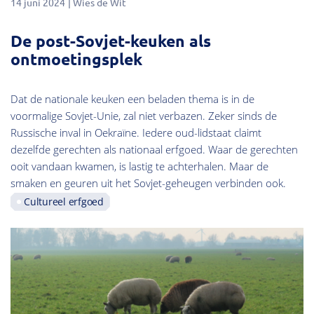
14 juni 2024
Wies de Wit
De post-Sovjet-keuken als
ontmoetingsplek
Dat de nationale keuken een beladen thema is in de
voormalige Sovjet-Unie, zal niet verbazen. Zeker sinds de
Russische inval in Oekraïne. Iedere oud-lidstaat claimt
dezelfde gerechten als nationaal erfgoed. Waar de gerechten
ooit vandaan kwamen, is lastig te achterhalen. Maar de
smaken en geuren uit het Sovjet-geheugen verbinden ook.
Cultureel erfgoed