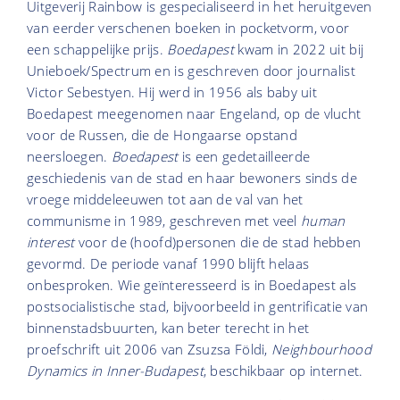
Uitgeverij Rainbow is gespecialiseerd in het heruitgeven
van eerder verschenen boeken in pocketvorm, voor
een schappelijke prijs.
Boedapest
kwam in 2022 uit bij
Unieboek/Spectrum en is geschreven door journalist
Victor Sebestyen. Hij werd in 1956 als baby uit
Boedapest meegenomen naar Engeland, op de vlucht
voor de Russen, die de Hongaarse opstand
neersloegen.
Boedapest
is een gedetailleerde
geschiedenis van de stad en haar bewoners sinds de
vroege middeleeuwen tot aan de val van het
communisme in 1989, geschreven met veel
human
interest
voor de (hoofd)personen die de stad hebben
gevormd. De periode vanaf 1990 blijft helaas
onbesproken. Wie geïnteresseerd is in Boedapest als
postsocialistische stad, bijvoorbeeld in gentrificatie van
binnenstadsbuurten, kan beter terecht in het
proefschrift uit 2006 van Zsuzsa Földi,
Neighbourhood
Dynamics in Inner-Budapest
, beschikbaar op internet.