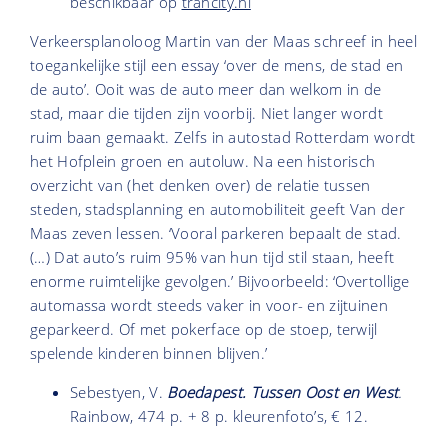
beschikbaar op
trancity.nl
Verkeersplanoloog Martin van der Maas schreef in heel
toegankelijke stijl een essay ‘over de mens, de stad en
de auto’. Ooit was de auto meer dan welkom in de
stad, maar die tijden zijn voorbij. Niet langer wordt
ruim baan gemaakt. Zelfs in autostad Rotterdam wordt
het Hofplein groen en autoluw. Na een historisch
overzicht van (het denken over) de relatie tussen
steden, stadsplanning en automobiliteit geeft Van der
Maas zeven lessen. ‘Vooral parkeren bepaalt de stad.
(…) Dat auto’s ruim 95% van hun tijd stil staan, heeft
enorme ruimtelijke gevolgen.’ Bijvoorbeeld: ‘Overtollige
automassa wordt steeds vaker in voor- en zijtuinen
geparkeerd. Of met pokerface op de stoep, terwijl
spelende kinderen binnen blijven.’
Sebestyen, V.
Boedapest. Tussen Oost en West
.
Rainbow, 474 p. + 8 p. kleurenfoto’s, € 12.