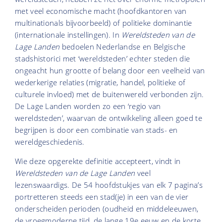
met veel economische macht (hoofdkantoren van
multinationals bijvoorbeeld) of politieke dominantie
(internationale instellingen). In
Wereldsteden van de
Lage Landen
bedoelen Nederlandse en Belgische
stadshistorici met ‘wereldsteden’ echter steden die
ongeacht hun grootte of belang door een veelheid van
wederkerige relaties (migratie, handel, politieke of
culturele invloed) met de buitenwereld verbonden zijn.
De Lage Landen worden zo een ‘regio van
wereldsteden’, waarvan de ontwikkeling alleen goed te
begrijpen is door een combinatie van stads- en
wereldgeschiedenis.
Wie deze opgerekte definitie accepteert, vindt in
Wereldsteden van de Lage Landen
veel
lezenswaardigs. De 54 hoofdstukjes van elk 7 pagina’s
portretteren steeds een stad(je) in een van de vier
onderscheiden perioden (oudheid en middeleeuwen,
de vroegmoderne tijd, de lange 19e eeuw en de korte