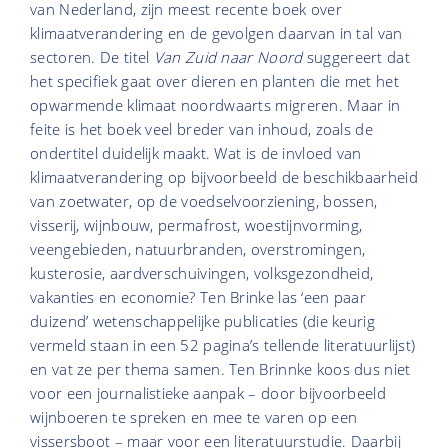
van Nederland, zijn meest recente boek over
klimaatverandering en de gevolgen daarvan in tal van
sectoren. De titel
Van Zuid naar Noord
suggereert dat
het specifiek gaat over dieren en planten die met het
opwarmende klimaat noordwaarts migreren. Maar in
feite is het boek veel breder van inhoud, zoals de
ondertitel duidelijk maakt. Wat is de invloed van
klimaatverandering op bijvoorbeeld de beschikbaarheid
van zoetwater, op de voedselvoorziening, bossen,
visserij, wijnbouw, permafrost, woestijnvorming,
veengebieden, natuurbranden, overstromingen,
kusterosie, aardverschuivingen, volksgezondheid,
vakanties en economie? Ten Brinke las ‘een paar
duizend’ wetenschappelijke publicaties (die keurig
vermeld staan in een 52 pagina’s tellende literatuurlijst)
en vat ze per thema samen. Ten Brinnke koos dus niet
voor een journalistieke aanpak – door bijvoorbeeld
wijnboeren te spreken en mee te varen op een
vissersboot – maar voor een literatuurstudie. Daarbij