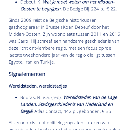
Debeuf, K.
Wat je moet weten om het Midden-
Oosten te begrijpen
. De Bezige Bij, 224 p., € 22.
Sinds 2009 reist de Belgische historicus (en
gasthoogleraar in Brussel) Koen Debeuf door het
Midden-Oosten. Zijn woonplaats tussen 2011 en 2016
was Caïro. Hij schreef een handzame geschiedenis van
deze licht ontvlambare regio, met een focus op ‘de
laatste tweehonderd jaar van de regio die ligt tussen
Egypte, Iran en Turkije’.
Signalementen
Wereldsteden, wereldstadjes
Bouras, N. e.a. (red).
Wereldsteden van de Lage
Landen. Stadsgeschiedenis van Nederland en
België.
Atlas Contact, 442 p., gebonden, € 35.
Als economisch of politiek geografen spreken van
wereldsteden, hebben ze het over enorme metropolen