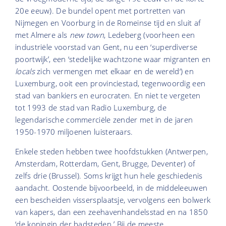
20e eeuw). De bundel opent met portretten van
Nijmegen en Voorburg in de Romeinse tijd en sluit af
met Almere als
new town
, Ledeberg (voorheen een
industriële voorstad van Gent, nu een ‘superdiverse
poortwijk’, een ‘stedelijke wachtzone waar migranten en
locals
zich vermengen met elkaar en de wereld‘) en
Luxemburg, ooit een provinciestad, tegenwoordig een
stad van bankiers en eurocraten. En niet te vergeten
tot 1993 de stad van Radio Luxemburg, de
legendarische commerciële zender met in de jaren
1950-1970 miljoenen luisteraars.
Enkele steden hebben twee hoofdstukken (Antwerpen,
Amsterdam, Rotterdam, Gent, Brugge, Deventer) of
zelfs drie (Brussel). Soms krijgt hun hele geschiedenis
aandacht. Oostende bijvoorbeeld, in de middeleeuwen
een bescheiden vissersplaatsje, vervolgens een bolwerk
van kapers, dan een zeehavenhandelsstad en na 1850
‘de koningin der badsteden.’ Bij de meeste