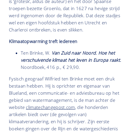
is ‘grotesk’, aldus de auteur) en het door Spaanse
troepen bezette Groenlo, dat in 1627 na hevige strijd
werd ingenomen door de Republiek. Dat deze stadjes
wel een eigen hoofdstuk hebben en Utrecht en
Charleroi ontbreken, is even slikken.
Klimaatopwarming treft iedereen
Ten Brinke, W.
Van Zuid naar Noord. Hoe het
verschuivende klimaat het leven in Europa raakt.
Noordboek, 416 p., € 29,90.
Fysisch geograaf Wilfried ten Brinke moet een druk
bestaan hebben. Hij is oprichter en eigenaar van
Blueland, een communicatie- en adviesbureau op het
gebied van watermanagement, is de man achter de
website
climatechangepost.com
, die honderden
artikelen biedt over (de gevolgen van)
klimaatverandering, en hij is schrijver. Zijn eerste
boeken gingen over de Rijn en de watergeschiedenis