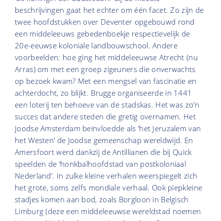
beschrijvingen gaat het echter om één facet. Zo zijn de
twee hoofdstukken over Deventer opgebouwd rond
een middeleeuws gebedenboekje respectievelijk de
20e-eeuwse koloniale landbouwschool. Andere
voorbeelden: hoe ging het middeleeuwse Atrecht (nu
Arras) om met een groep zigeuners die onverwachts
op bezoek kwam? Met een mengsel van fascinatie en
achterdocht, zo blijkt. Brugge organiseerde in 1441
een loterij ten behoeve van de stadskas. Het was zo’n
succes dat andere steden die gretig overnamen. Het
Joodse Amsterdam beïnvloedde als ‘het Jeruzalem van
het Westen’ de Joodse gemeenschap wereldwijd. En
Amersfoort werd dankzij de Antillianen die bij Quick
speelden de ‘honkbalhoofdstad van postkoloniaal
Nederland’. In zulke kleine verhalen weerspiegelt zich
het grote, soms zelfs mondiale verhaal. Ook piepkleine
stadjes komen aan bod, zoals Borgloon in Belgisch
Limburg (deze een middeleeuwse wereldstad noemen