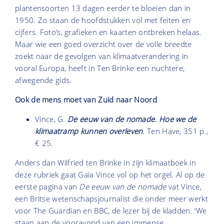
plantensoorten 13 dagen eerder te bloeien dan in
1950. Zo staan de hoofdstukken vol met feiten en
cijfers. Foto’s, grafieken en kaarten ontbreken helaas.
Maar wie een goed overzicht over de volle breedte
zoekt naar de gevolgen van klimaatverandering in
vooral Europa, heeft in Ten Brinke een nuchtere,
afwegende gids.
Ook de mens moet van Zuid naar Noord
Vince, G.
De eeuw van de nomade. Hoe we de
klimaatramp kunnen overleven
. Ten Have, 351 p.,
€ 25.
Anders dan Wilfried ten Brinke in zijn klimaatboek in
deze rubriek gaat Gaia Vince vol op het orgel. Al op de
eerste pagina van
De eeuw van de nomade
vat Vince,
een Britse wetenschapsjournalist die onder meer werkt
voor The Guardian en BBC, de lezer bij de kladden. ‘We
staan aan de vooravond van een immense