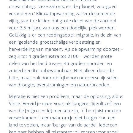
ontwrichting. Deze zal ons, en de planeet, voorgoed
veranderen.’ Klimaatopwarming zal ‘er de komende
vijftig jaar toe leiden dat grote delen van de aardbol
voor 3,5 miljard van ons een dodelijke plek worden.’
Gelukkig is er een reddingsboei: migratie, in de zin van
een ‘geplande, grootschalige verplaatsing en
herverdeling van mensen’. Als de opwarming doorzet –
zeg 3 tot 4 graden extra tot 2100 – worden grote
delen van het land tussen 45 graden noorder- en
zuiderbreedte onbewoonbaar. Niet alleen door de
hitte, maar ook door de bijbehorende verschijnselen
van droogte, overstromingen en natuurbranden.
Migratie is niet een probleem, maar de oplossing, aldus
Vince. Bereid je maar voor, als jongere: ‘Jij zult zelf een
van die [migrerende] mensen zijn, óf hen juist moeten
verwelkomen.’ Leer maar om je niet burger van een
land te voelen, maar ‘burger van de aarde’. Iedereen
kan baat hebben bij migranten: zij zorgen voor groei,