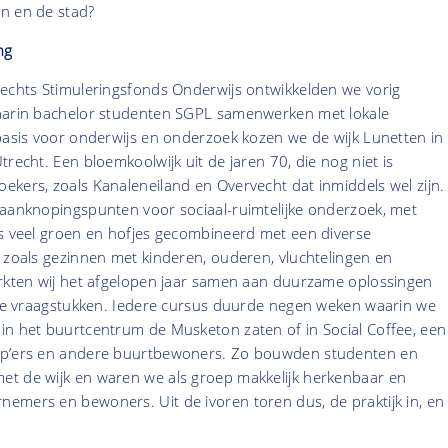
n en de stad?
ng
rechts Stimuleringsfonds Onderwijs ontwikkelden we vorig
aarin bachelor studenten SGPL samenwerken met lokale
basis voor onderwijs en onderzoek kozen we de wijk Lunetten in
trecht. Een bloemkoolwijk uit de jaren 70, die nog niet is
kers, zoals Kanaleneiland en Overvecht dat inmiddels wel zijn.
 aanknopingspunten voor sociaal-ruimtelijke onderzoek, met
ls veel groen en hofjes gecombineerd met een diverse
 zoals gezinnen met kinderen, ouderen, vluchtelingen en
erkten wij het afgelopen jaar samen aan duurzame oplossingen
ijke vraagstukken. Iedere cursus duurde negen weken waarin we
in het buurtcentrum de Musketon zaten of in Social Coffee, een
zp’ers en andere buurtbewoners. Zo bouwden studenten en
t de wijk en waren we als groep makkelijk herkenbaar en
emers en bewoners. Uit de ivoren toren dus, de praktijk in, en