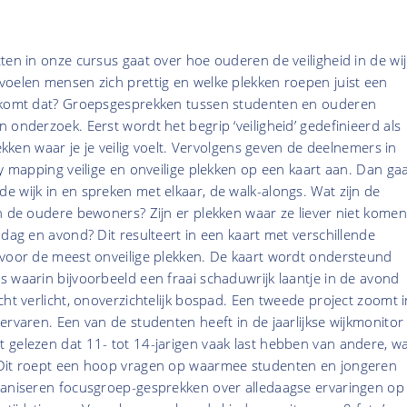
ten in onze cursus gaat over hoe ouderen de veiligheid in de wij
voelen mensen zich prettig en welke plekken roepen juist een
e komt dat? Groepsgesprekken tussen studenten en ouderen
 onderzoek. Eerst wordt het begrip ‘veiligheid’ gedefinieerd als
lekken waar je je veilig voelt. Vervolgens geven de deelnemers in
ry mapping veilige en onveilige plekken op een kaart aan. Dan ga
 wijk in en spreken met elkaar, de walk-alongs. Wat zijn de
n de oudere bewoners? Zijn er plekken waar ze liever niet komen
 dag en avond? Dit resulteert in een kaart met verschillende
 voor de meest onveilige plekken. De kaart wordt ondersteund
 waarin bijvoorbeeld een fraai schaduwrijk laantje in de avond
cht verlicht, onoverzichtelijk bospad. Een tweede project zoomt i
ervaren. Een van de studenten heeft in de jaarlijkse wijkmonitor
 gelezen dat 11- tot 14-jarigen vaak last hebben van andere, w
 Dit roept een hoop vragen op waarmee studenten en jongeren
ganiseren focusgroep-gesprekken over alledaagse ervaringen op