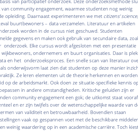
sis van participatief onderzoek. Deze onderzoeksmethode slu
pt van community engagement, waarmee studenten nog weinig
de opleiding. Daarnaast experimenteren we met
citizens’ science
 geval buurtbewoners – data verzamelen. Literatuur en artikelen
nderzoek worden in de cursus niet geschuwd. Studenten
amelde gegevens en maken ook gebruik van secundaire data, zoa
r onderzoek. Elke cursus wordt afgesloten met een presentatie
 wijkbewoners, ondernemers en buurt organisaties. Daar is plek
ata en het onderzoeksproces. Een snelle scan van literatuur ov
s onderwijsvorm laat zien dat studenten op deze manier inzic
 praktijk. Ze leren elementen uit de theorie herkennen en worden
d op de arbeidsmarkt. Ook doen ze situatie-specifieke kennis op
toepassen in andere omstandigheden. Kritische geluiden zijn er
inden community engagement een gok; de uitkomst staat voora
enteel en er zijn twijfels over de wetenschappelijke waarde van d
termen van validiteit en betrouwbaarheid. Bovendien staan
nstellingen vaak op gespannen voet met de beschikbare middelen
iten weinig waardering op in een academische carrière. Toch kies