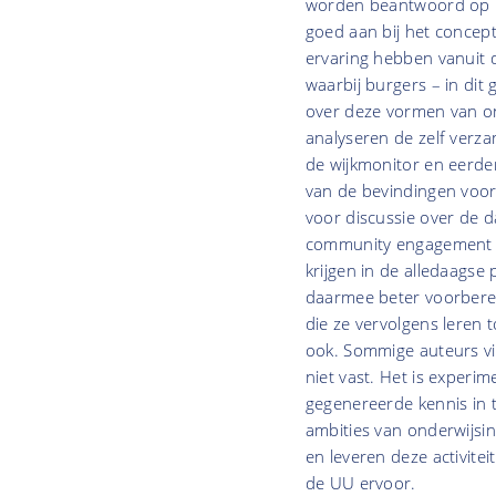
worden beantwoord op ba
goed aan bij het conce
ervaring hebben vanuit 
waarbij burgers – in dit
over deze vormen van o
analyseren de zelf verz
de wijkmonitor en eerde
van de bevindingen voor
voor discussie over de d
community engagement al
krijgen in de alledaagse
daarmee beter voorberei
die ze vervolgens leren 
ook. Sommige auteurs v
niet vast. Het is experim
gegenereerde kennis in 
ambities van onderwijsi
en leveren deze activite
de UU ervoor.