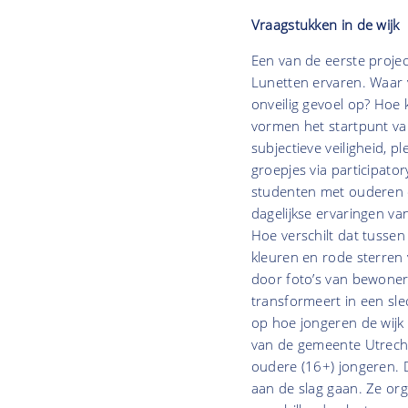
Vraagstukken in de wijk
Een van de eerste projec
Lunetten ervaren. Waar 
onveilig gevoel op? Ho
vormen het startpunt van
subjectieve veiligheid, p
groepjes via participato
studenten met ouderen de
dagelijkse ervaringen va
Hoe verschilt dat tussen
kleuren en rode sterren
door foto’s van bewoners
transformeert in een sle
op hoe jongeren de wijk 
van de gemeente Utrecht
oudere (16+) jongeren.
aan de slag gaan. Ze or