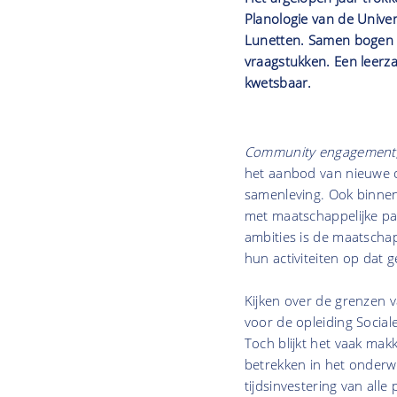
Planologie van de Unive
Lunetten. Samen bogen z
vraagstukken. Een leerz
kwetsbaar.
Community engagement, se
het aanbod van nieuwe o
samenleving. Ook binne
met maatschappelijke pa
ambities is de maatschap
hun activiteiten op dat
Kijken over de grenzen 
voor de opleiding Social
Toch blijkt het vaak mak
betrekken in het onderwi
tijdsinvestering van alle