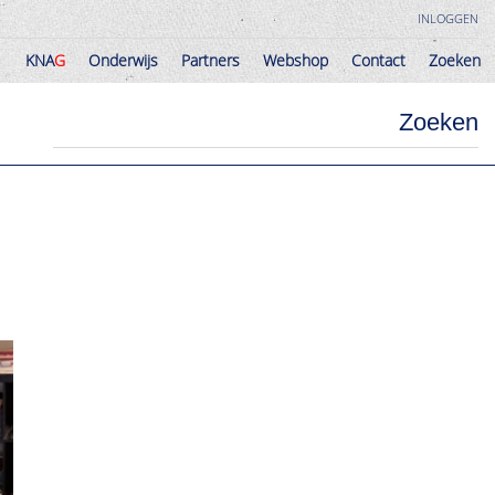
INLOGGEN
KNA
G
Onderwijs
Partners
Webshop
Contact
Zoeken
KNA
G
Onderwijs
Partners
Webshop
Contact
Zoeken
Zoeken