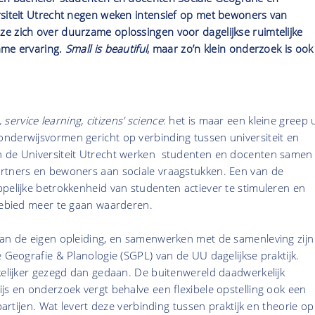
rsiteit Utrecht negen weken intensief op met bewoners van
e zich over duurzame oplossingen voor dagelijkse ruimtelijke
ame ervaring.
Small is beautiful
, maar zo’n klein onderzoek is ook
rvice learning, citizens’ science
: het is maar een kleine greep u
nderwijsvormen gericht op verbinding tussen universiteit en
n de Universiteit Utrecht werken studenten en docenten samen
rtners en bewoners aan sociale vraagstukken. Een van de
pelijke betrokkenheid van studenten actiever te stimuleren en
 gebied meer te gaan waarderen.
van de eigen opleiding, en samenwerken met de samenleving zijn
e Geografie & Planologie (SGPL) van de UU dagelijkse praktijk.
kelijker gezegd dan gedaan. De buitenwereld daadwerkelijk
js en onderzoek vergt behalve een flexibele opstelling ook een
 partijen. Wat levert deze verbinding tussen praktijk en theorie op