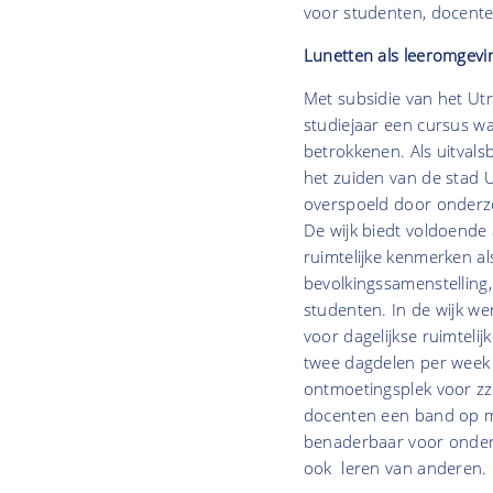
voor studenten, docente
Lunetten als leeromgevi
Met subsidie van het Ut
studiejaar een cursus w
betrokkenen. Als uitvals
het zuiden van de stad U
overspoeld door onderzoe
De wijk biedt voldoende
ruimtelijke kenmerken a
bevolkingssamenstelling,
studenten. In de wijk w
voor dagelijkse ruimtel
twee dagdelen per week 
ontmoetingsplek voor z
docenten een band op me
benaderbaar voor ondern
ook leren van anderen.