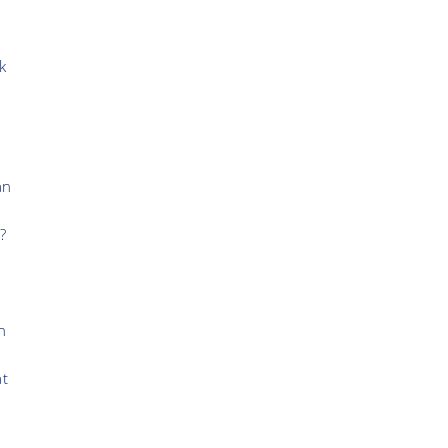
k
an
?
n
at