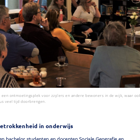
e, een ontmoetingsplek voor zzp’ers en andere bewoners in de wijk, waar oo
us veel tijd doorbrengen.
etrokkenheid in onderwijs
ken bachelor studenten en docenten Sociale Geografie en