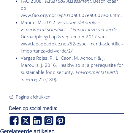
FAO 2008.
Visual Soil Assessment
. Beschikbaar
op
www.fao.org/docrep/010/i0007e/i0007e00.htm.
Marino, M. 2012.
Erosione del suolo –
Esperimenti scientifici – Límportanze del verde
.
Geraadpleegd op 8 september 2017 van:
www.lapappadolce.net/62-esperimenti-scientifici-
limportanza-del-verde/2/
Vargas Rojas, R., L. Caon, M. Achouri & J.
Maroulis, J. 2016. Healthy soils: a prerequisite for
sustainable food security.
Environmental Earth
Science,
75 (180).
Pagina afdrukken
Delen op social media:
Gerelateerde artikelen