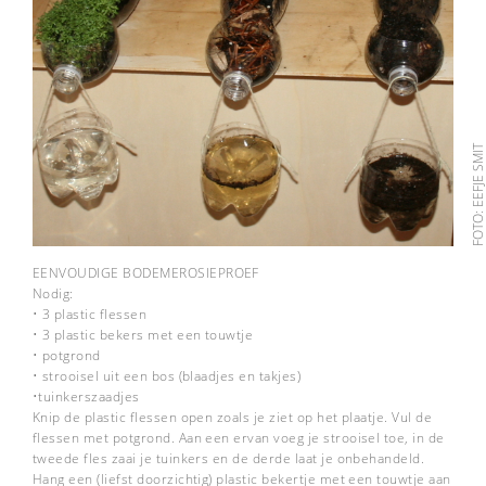
FOTO: EEFJE SMI
EENVOUDIGE BODEMEROSIEPROEF
Nodig:
• 3 plastic flessen
• 3 plastic bekers met een touwtje
• potgrond
• strooisel uit een bos (blaadjes en takjes)
•tuinkerszaadjes
Knip de plastic flessen open zoals je ziet op het plaatje. Vul de
flessen met potgrond. Aan een ervan voeg je strooisel toe, in de
tweede fles zaai je tuinkers en de derde laat je onbehandeld.
Hang een (liefst doorzichtig) plastic bekertje met een touwtje aan