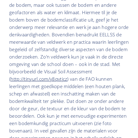
de bodem, maar ook tussen de bodem en andere
geofactoren als water en klimaat. Hiermee til je de
bodem boven de bodemclassificatie uit, geef je het
onderwerp meer relevantie en werk je aan hogere orde
denkvaardigheden. Bovendien benadrukt EELLSS de
meerwaarde van veldwerk en practica waarin leerlingen
begeleid of zelfstandig diverse aspecten van de bodem
onderzoeken. Zo’n veldwerk kun je vaak in de directe
omgeving van de school doen – ook in de stad. Met
bijvoorbeeld de Visual Soil Assessment
(
http://tinyurl.com/y8qvtjcz
) van de FAO kunnen
leerlingen met goedkope middelen (een houten plank,
schep en afwasteil) een inschatting maken van de
bodemkwaliteit ter plekke. Dat doen ze onder andere
door de geur, de textuur en de kleur van de bodem te
beoordelen. Ook kun je met eenvoudige experimenten
een bodemkundig practicum uitvoeren (zie foto
bovenaan). In veel gevallen zijn de materialen voor
deze experimenten gewoon in het scheikundelab op