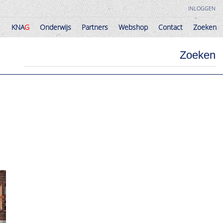
INLOGGEN
KNA
G
Onderwijs
Partners
Webshop
Contact
Zoeken
KNA
G
Onderwijs
Partners
Webshop
Contact
Zoeken
Zoeken