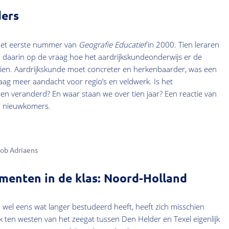
ders
 het eerste nummer van
Geografie Educatief
in 2000. Tien leraren
n daarin op de vraag hoe het aardrijkskundeonderwijs er de
ien. Aardrijkskunde moet concreter en herkenbaarder, was een
ag meer aandacht voor regio’s en veldwerk. Is het
en veranderd? En waar staan we over tien jaar? Een reactie van
n nieuwkomers.
ob Adriaens
enten in de klas: Noord-Holland
wel eens wat langer bestudeerd heeft, heeft zich misschien
 ten westen van het zeegat tussen Den Helder en Texel eigenlijk