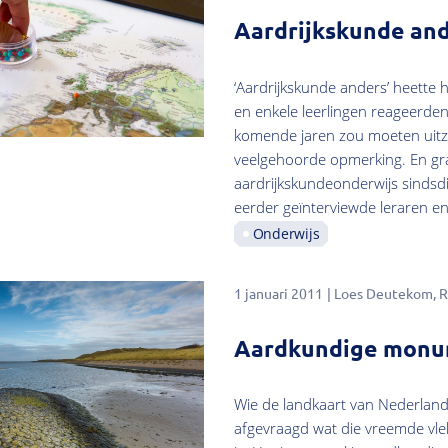
Aardrijkskunde an
‘Aardrijkskunde anders’ heette
en enkele leerlingen reageerde
komende jaren zou moeten uitz
veelgehoorde opmerking. En gra
aardrijkskundeonderwijs sindsdi
eerder geïnterviewde leraren e
Onderwijs
1 januari 2011
Loes Deutekom
R
Aardkundige monum
Wie de landkaart van Nederland 
afgevraagd wat die vreemde vlek