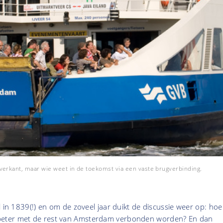
verkant, maar wie weet in de toekomst via een vaste brugverbinding.
l in 1839(!) en om de zoveel jaar duikt de discussie weer op: hoe
eter met de rest van Amsterdam verbonden worden? En dan