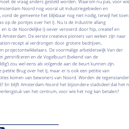
n moet de vraag anders gesteld worden. Waarom nu pas, voor wie
Amsterdam-Noord nog vooral uit industriegebieden en
 vond de gemeente het blijkbaar nog niet nodig, terwijl het toen
 op de pontjes over het IJ. Nu is de industrie allang
en is de Noordelijke IJ-oever veroverd door hip, creatief en
 Amsterdam. De eerste creatieve pioniers van weleer zijn naar
cation
-recept al verdrongen door grotere bedrijven,
 projectontwikkelaars. De voormalige arbeiderswijk Van der
het
gentrificeren
en de Vogelbuurt (bekend van de
dig’) zou wel eens als volgende aan de beurt kunnen zijn.
e petitie Brug over het IJ, maar er is ook een petitie van
etities komen van bewoners van Noord. Worden de tegenstande
 En blijft Amsterdam-Noord het bijzondere stadsdeel dat het 
verlengstuk van het centrum, voor wie het nog kan betalen?