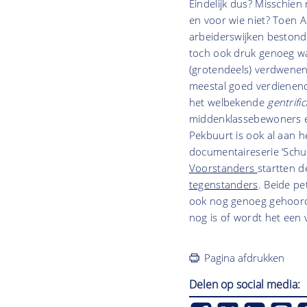
Eindelijk dus? Misschie
en voor wie niet? Toen 
arbeiderswijken bestond,
toch ook druk genoeg was
(grotendeels) verdwenen 
meestal goed verdienend
het welbekende
gentrifi
middenklassebewoners en
Pekbuurt is ook al aan 
documentaireserie ‘Schul
Voorstanders
startten d
tegenstanders
. Beide p
ook nog genoeg gehoord?
nog is of wordt het een 
Pagina afdrukken
Delen op social media: