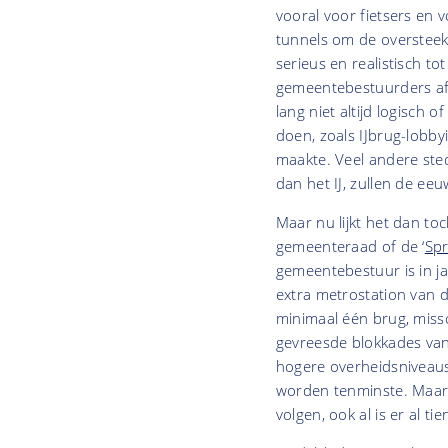
vooral voor fietsers en
tunnels om de oversteek 
serieus en realistisch to
gemeentebestuurders afg
lang niet altijd logisch 
doen, zoals IJbrug-lobby
maakte. Veel andere sted
dan het IJ, zullen de ee
Maar nu lijkt het dan toc
gemeenteraad of de ‘
Spr
gemeentebestuur is in j
extra metrostation van d
minimaal één brug, missc
gevreesde blokkades van 
hogere overheidsniveaus 
worden tenminste. Maar 
volgen, ook al is er al t