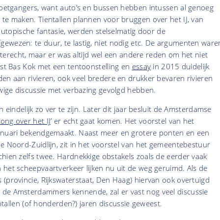
 voetgangers, want auto’s en bussen hebben intussen al genoeg
te maken. Tientallen plannen voor bruggen over het IJ, van
t utopische fantasie, werden stelselmatig door de
ewezen: te duur, te lastig, niet nodig etc. De argumenten ware
of terecht, maar er was altijd wel een andere reden om het niet
ist Bas Kok met een tentoonstelling en
essay
in 2015 duidelijk
en aan rivieren, ook veel bredere en drukker bevaren rivieren
uwige discussie met verbazing gevolgd hebben.
h eindelijk zo ver te zijn. Later dit jaar besluit de Amsterdamse
ong over het IJ
’ er echt gaat komen. Het voorstel van het
anuari bekendgemaakt. Naast meer en grotere ponten en een
e Noord-Zuidlijn, zit in het voorstel van het gemeentebestuur
hien zelfs twee. Hardnekkige obstakels zoals de eerder vaak
het scheepvaartverkeer lijken nu uit de weg geruimd. Als de
(provincie, Rijkswaterstaat, Den Haag) hiervan ook overtuigd
de Amsterdammers kennende, zal er vast nog veel discussie
ientallen (of honderden?) jaren discussie geweest.