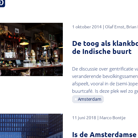
1 oktober 2014
Olaf Ernst
Brian
De toog als klankbo
de Indische buurt
De discussie over gentrificatie
veranderende bevolkingssamenstel
afspeelt, vooral in de (semi-)o
buurtcafé. Is deze plek wel zo 
Amsterdam
11 juni 2018
Marco Bontje
Is de Amsterdamse