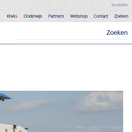
INLOGGEN
KNA
G
Onderwijs
Partners
Webshop
Contact
Zoeken
KNA
G
Onderwijs
Partners
Webshop
Contact
Zoeken
Zoeken