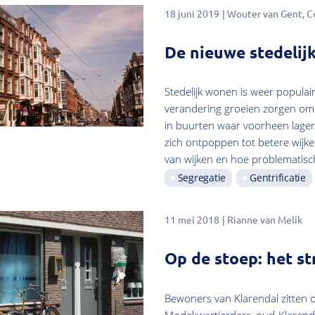
18 juni 2019
Wouter van Gent
C
De nieuwe stedelijk
Stedelijk wonen is weer populai
verandering groeien zorgen om h
in buurten waar voorheen lag
zich ontpoppen tot betere wijken (
van wijken en hoe problematisch
Segregatie
Gentrificatie
11 mei 2018
Rianne van Melik
Op de stoep: het st
Bewoners van Klarendal zitten 
Modekwartierders, oud-Klarenda