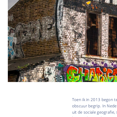
Toen ik in 2013 begon t
obscuur begrip. In Ned
uit de sociale geografie,