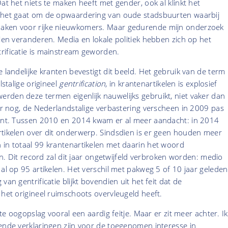
Dat het niets te maken heeft met gender, ook al klinkt het
 het gaat om de opwaardering van oude stadsbuurten waarbij
aken voor rijke nieuwkomers. Maar gedurende mijn onderzoek
zien veranderen. Media en lokale politiek hebben zich op het
rificatie is mainstream geworden.
e landelijke kranten bevestigt dit beeld. Het gebruik van de term
lstalige origineel
gentrification
, in krantenartikelen is explosief
rden deze termen eigenlijk nauwelijks gebruikt, niet vaker dan
ker nog, de Nederlandstalige verbastering verscheen in 2009 pas
rant. Tussen 2010 en 2014 kwam er al meer aandacht: in 2014
rtikelen over dit onderwerp. Sindsdien is er geen houden meer
 in totaal 99 krantenartikelen met daarin het woord
ion. Dit record zal dit jaar ongetwijfeld verbroken worden: medio
 al op 95 artikelen. Het verschil met pakweg 5 of 10 jaar geleden
van gentrificatie blijkt bovendien uit het feit dat de
 het origineel ruimschoots overvleugeld heeft.
rste oogopslag vooral een aardig feitje. Maar er zit meer achter. Ik
ende verklaringen zijn voor de toegenomen interesse in