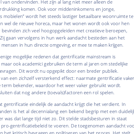
el van ondervinden. Het zijn al lang niet meer alleen de
verdrukking komen. Ook voor middeninkomens en jonge,
 mobielen” wordt het steeds lastiger betaalbare woonruimte te
an wel de nieuwe horeca, maar het wonen wordt ook voor hen
 bevinden zich veel hoogopgeleiden met creatieve beroepen,
 Zij gaan vervolgens in hun werk aandacht besteden aan het
of mensen in hun directe omgeving, er mee te maken krijgen.
de enige mogelijke redenen dat gentrificatie mainstream is
maar ook academici gebruiken de term al jaren om stedelijke
 bevragen. Dit wordt nu opgepikt door een breder publiek.
 van een zichzelf versterkend effect: naarmate gentrificatie vake
e term bekender, waardoor het weer vaker gebruikt wordt.
e sluiten dat nog andere (toevals)factoren een rol spelen.
 gentrificatie eindelijk de aandacht krijgt die het verdient. In
anden is het al decennialang een bekend begrip met een duidelij
r was dat lange tijd niet zo. Dit stelde stadsbesturen in staat
 pro-gentrificatiebeleid te voeren. De toegenomen aandacht vo
aan het kritisch bevragen en politiseren van het proces. Het stelt