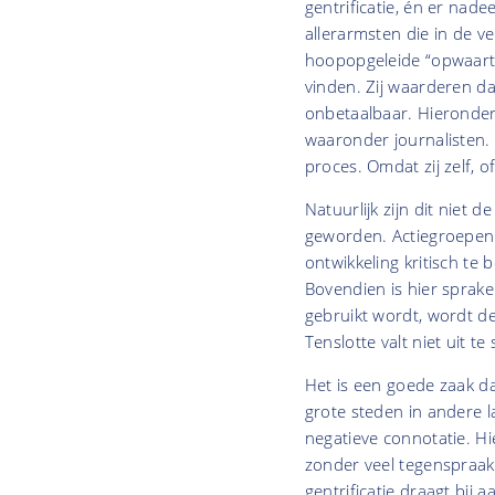
gentrificatie, én er nade
allerarmsten die in de 
hoopopgeleide “opwaarts
vinden. Zij waarderen d
onbetaalbaar. Hieronder
waaronder journalisten.
proces. Omdat zij zelf, 
Natuurlijk zijn dit niet 
geworden. Actiegroepen 
ontwikkeling kritisch te
Bovendien is hier sprake
gebruikt wordt, wordt d
Tenslotte valt niet uit t
Het is een goede zaak dat
grote steden in andere l
negatieve connotatie. Hie
zonder veel tegenspraak
gentrificatie draagt bij 