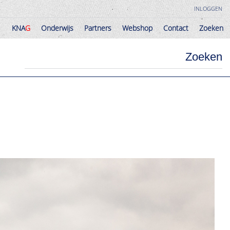
INLOGGEN
KNA
G
Onderwijs
Partners
Webshop
Contact
Zoeken
KNA
G
Onderwijs
Partners
Webshop
Contact
Zoeken
Zoeken