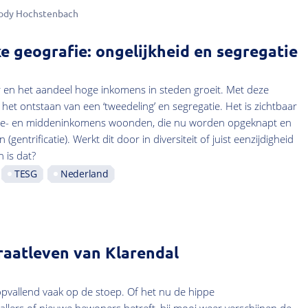
ody Hochstenbach
e geografie: ongelijkheid en segregatie
r en het aandeel hoge inkomens in steden groeit. Met deze
et ontstaan van een ‘tweedeling’ en segregatie. Het is zichtbaar
ere- en middeninkomens woonden, die nu worden opgeknapt en
gentrificatie). Werkt dit door in diversiteit of juist eenzijdigheid
 is dat?
TESG
Nederland
raatleven van Klarendal
opvallend vaak op de stoep. Of het nu de hippe
llers of nieuwe bewoners betreft, bij mooi weer verschijnen de