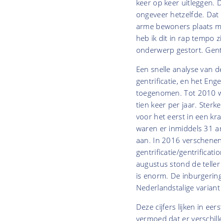
keer op keer uitleggen. 
ongeveer hetzelfde. Dat
arme bewoners plaats m
heb ik dit in rap tempo 
onderwerp gestort. Gent
Een snelle analyse van d
gentrificatie, en het Enge
toegenomen. Tot 2010 we
tien keer per jaar. Ster
voor het eerst in een k
waren er inmiddels 31 a
aan. In 2016 verschenen
gentrificatie/gentrificat
augustus stond de teller
is enorm. De inburgering 
Nederlandstalige variant
Deze cijfers lijken in ee
vermoed dat er verschill