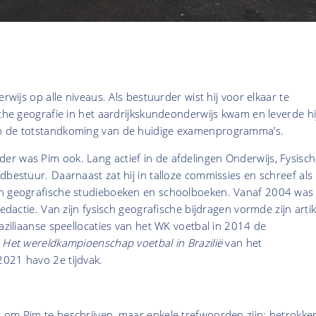
r
erwijs op alle niveaus. Als bestuurder wist hij voor elkaar te
sche geografie in het aardrijkskundeonderwijs kwam en leverde hi
n de totstandkoming van de huidige examenprogramma’s.
r was Pim ook. Lang actief in de afdelingen Onderwijs, Fysisc
dbestuur. Daarnaast zat hij in talloze commissies en schreef als
an geografische studieboeken en schoolboeken. Vanaf 2004 was
redactie. Van zijn fysisch geografische bijdragen vormde zijn artik
raziliaanse speellocaties van het WK voetbal in 2014 de
Het wereldkampioenschap voetbal in Brazilië
van het
2021 havo 2e tijdvak.
 om Pim te beschrijven, maar enkele trefwoorden zijn: betrokke