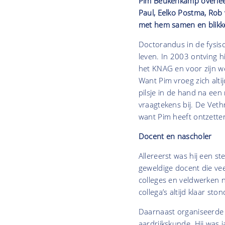
Pim Beukenkamp overleed
Paul, Eelko Postma, Rob
met hem samen en blikk
Doctorandus in de fysisc
leven. In 2003 ontving hi
het KNAG en voor zijn we
Want Pim vroeg zich alti
pilsje in de hand na een
vraagtekens bij. De Veth
want Pim heeft ontzette
Docent en nascholer
Allereerst was hij een st
geweldige docent die vee
colleges en veldwerken 
collega’s altijd klaar ston
Daarnaast organiseerde h
aardrijkskunde. Hij was 