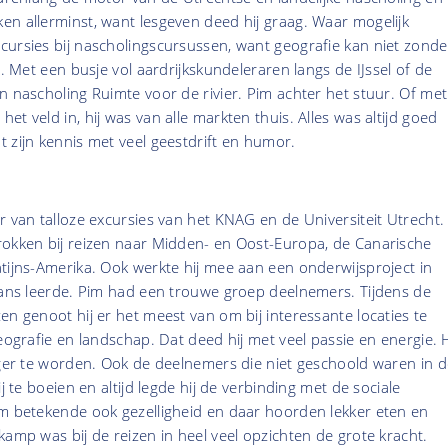
n allerminst, want lesgeven deed hij graag. Waar mogelijk
cursies bij nascholingscursussen, want geografie kan niet zonde
g. Met een busje vol aardrijkskundeleraren langs de IJssel of de
n nascholing Ruimte voor de rivier. Pim achter het stuur. Of met
t veld in, hij was van alle markten thuis. Alles was altijd goed
 zijn kennis met veel geestdrift en humor.
r van talloze excursies van het KNAG en de Universiteit Utrecht.
okken bij reizen naar Midden- en Oost-Europa, de Canarische
tijns-Amerika. Ook werkte hij mee aan een onderwijsproject in
paans leerde. Pim had een trouwe groep deelnemers. Tijdens de
en genoot hij er het meest van om bij interessante locaties te
eografie en landschap. Dat deed hij met veel passie en energie. H
nger te worden. Ook de deelnemers die niet geschoold waren in d
ij te boeien en altijd legde hij de verbinding met de sociale
im betekende ook gezelligheid en daar hoorden lekker eten en
kamp was bij de reizen in heel veel opzichten de grote kracht.