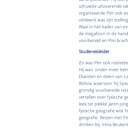
schuwde uitvoerende take
organiseerde Pim ook ex
veldwerk was zijn stellin
Waal in het kader van ee
de megafoon in de hand he
voorbereid en Pim bracht
Studiereisleider
Zo was Pim ook reisleide
Hij was onder meer betr
Eilanden en delen van La
Bolivia, waarvoor hij S
grondig voorbereide reiz
vertellen over fysische g
leek ter plekke jaren jo
fysische geografie wist h
geografie. Reizen met P
drinken bij. Irma Beuken