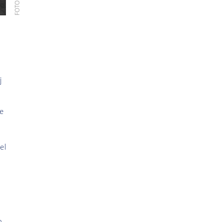
j
he
el
n,