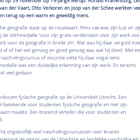
 op 29 november op 79-jarige leeftijd. Ronald Kranenburg, Le
 van der Vaart, Otto Verkoren en Joop van der Schee werkten vee
en terug op een warm en geweldig mens.
he geografie staat op de rouwkaart. Pims vak was zijn lust en zij
j de Vethmedaille ‘voor zijn grote verdiensten voor zijn werk voo
rk voor de geografie in brede zin’. Wat was hij daar verguld me
jd af of het wel genoeg en goed genoeg was wat hij deed. Met e
 nascholingscursus of excursie zette hij daar nogal eens
medaille was een duidelijke erkenning van zijn werk. En terecht,
nd veel gedaan.
erdocent fysische geografie op de Universiteit Utrecht. Een
l betekende voor studenten fysische geografie en met zijn
naam maakte. Een boeiend verteller die voor studenten en
d.
ij ongelooflijk veel nascholingscursussen voor leraren
jarenlang de motor van de Utrechtse en landelijke nascholing en