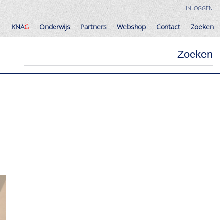
INLOGGEN
KNA
G
Onderwijs
Partners
Webshop
Contact
Zoeken
KNA
G
Onderwijs
Partners
Webshop
Contact
Zoeken
Zoeken