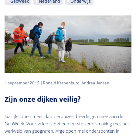
GeoWeek
Nederland
Onderwijs
1 september 2015
Ronald Kranenburg
Andrea Jansen
Zijn onze dijken veilig?
Jaarlijks doen meer dan vierduizend leerlingen mee aan de
GeoWeek. Voor velen is het een eerste kennismaking met het
werkveld van geografen. Afgelopen mei onderzochten in