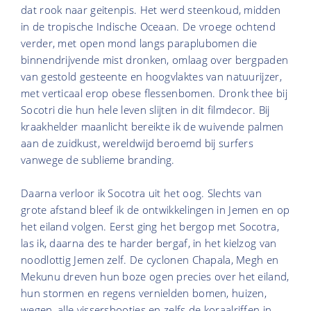
dat rook naar geitenpis. Het werd steenkoud, midden
in de tropische Indische Oceaan. De vroege ochtend
verder, met open mond langs paraplubomen die
binnendrijvende mist dronken, omlaag over bergpaden
van gestold gesteente en hoogvlaktes van natuurijzer,
met verticaal erop obese flessenbomen. Dronk thee bij
Socotri die hun hele leven slijten in dit filmdecor. Bij
kraakhelder maanlicht bereikte ik de wuivende palmen
aan de zuidkust, wereldwijd beroemd bij surfers
vanwege de sublieme branding.
Daarna verloor ik Socotra uit het oog. Slechts van
grote afstand bleef ik de ontwikkelingen in Jemen en op
het eiland volgen. Eerst ging het bergop met Socotra,
las ik, daarna des te harder bergaf, in het kielzog van
noodlottig Jemen zelf. De cyclonen Chapala, Megh en
Mekunu dreven hun boze ogen precies over het eiland,
hun stormen en regens vernielden bomen, huizen,
wegen, alle vissersbootjes en zelfs de koraalriffen in