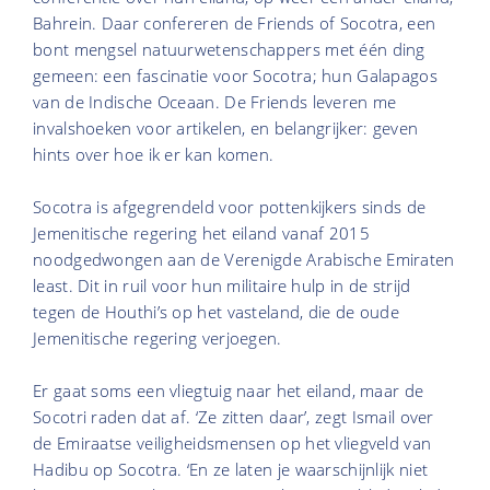
Bahrein. Daar confereren de Friends of Socotra, een
bont mengsel natuurwetenschappers met één ding
gemeen: een fascinatie voor Socotra; hun Galapagos
van de Indische Oceaan. De Friends leveren me
invalshoeken voor artikelen, en belangrijker: geven
hints over hoe ik er kan komen.
Socotra is afgegrendeld voor pottenkijkers sinds de
Jemenitische regering het eiland vanaf 2015
noodgedwongen aan de Verenigde Arabische Emiraten
least. Dit in ruil voor hun militaire hulp in de strijd
tegen de Houthi’s op het vasteland, die de oude
Jemenitische regering verjoegen.
Er gaat soms een vliegtuig naar het eiland, maar de
Socotri raden dat af. ‘Ze zitten daar’, zegt Ismail over
de Emiraatse veiligheidsmensen op het vliegveld van
Hadibu op Socotra. ‘En ze laten je waarschijnlijk niet