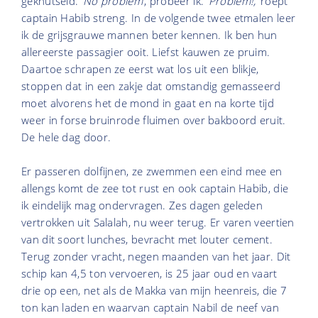
geknutseld.
‘No problem’
, probeer ik.
‘Problem!,’
roept
captain Habib streng. In de volgende twee etmalen leer
ik de grijsgrauwe mannen beter kennen. Ik ben hun
allereerste passagier ooit. Liefst kauwen ze pruim.
Daartoe schrapen ze eerst wat los uit een blikje,
stoppen dat in een zakje dat omstandig gemasseerd
moet alvorens het de mond in gaat en na korte tijd
weer in forse bruinrode fluimen over bakboord eruit.
De hele dag door.
Er passeren dolfijnen, ze zwemmen een eind mee en
allengs komt de zee tot rust en ook captain Habib, die
ik eindelijk mag ondervragen. Zes dagen geleden
vertrokken uit Salalah, nu weer terug. Er varen veertien
van dit soort lunches, bevracht met louter cement.
Terug zonder vracht, negen maanden van het jaar. Dit
schip kan 4,5 ton vervoeren, is 25 jaar oud en vaart
drie op een, net als de Makka van mijn heenreis, die 7
ton kan laden en waarvan captain Nabil de neef van