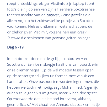
roept ontdekkingsreiziger Vladimir. Zijn laptop toont
foto’s die hij op een van zijn elf eerdere Socotraanse
tochten maakte van de
taghrer
, kleine gazelles die
alleen nog op het zuidwestelijke puntje van Socotra
voorkomen. Helaas ontkennen wetenschappers de
ontdekking van Vladimir, volgens hen een
crazy
Russian
die schimmen van gewone geiten najaagt.
Dag 6 -19
In het donker doemen de grillige contouren van
Socotra op. Een klein sloepje haalt ons van boord, erin
onze oliemannetjes. Op de wal moeten tassen open,
op de achtergrond kijken uniformen mee vanuit een
Landcruiser. Onze paspoorten worden ingenomen, die
hebben we toch niet nodig, zegt Mohammed. ‘Eigenlijk
wilden ze je geen visum geven, maar ik heb doorgezet.
Op voorwaarde dat je niemand interviewt, althans,
geen officials.’ Met chauffeur Ahmad, slaapzak en matje