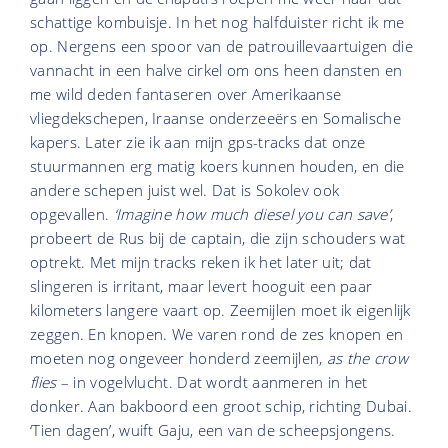
schattige kombuisje. In het nog halfduister richt ik me
op. Nergens een spoor van de patrouillevaartuigen die
vannacht in een halve cirkel om ons heen dansten en
me wild deden fantaseren over Amerikaanse
vliegdekschepen, Iraanse onderzeeërs en Somalische
kapers. Later zie ik aan mijn gps-tracks dat onze
stuurmannen erg matig koers kunnen houden, en die
andere schepen juist wel. Dat is Sokolev ook
opgevallen.
‘Imagine how much diesel you can save’
,
probeert de Rus bij de captain, die zijn schouders wat
optrekt. Met mijn tracks reken ik het later uit; dat
slingeren is irritant, maar levert hooguit een paar
kilometers langere vaart op. Zeemijlen moet ik eigenlijk
zeggen. En knopen. We varen rond de zes knopen en
moeten nog ongeveer honderd zeemijlen,
as the crow
flies
– in vogelvlucht. Dat wordt aanmeren in het
donker. Aan bakboord een groot schip, richting Dubai.
‘Tien dagen’, wuift Gaju, een van de scheepsjongens.