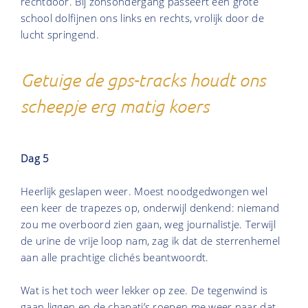
rechtdoor. Bij zonsondergang passeert een grote
school dolfijnen ons links en rechts, vrolijk door de
lucht springend.
Getuige de gps-tracks houdt ons
scheepje erg matig koers
Dag 5
Heerlijk geslapen weer. Moest noodgedwongen wel
een keer de trapezes op, onderwijl denkend: niemand
zou me overboord zien gaan, weg journalistje. Terwijl
de urine de vrije loop nam, zag ik dat de sterrenhemel
aan alle prachtige clichés beantwoordt.
Wat is het toch weer lekker op zee. De tegenwind is
gaan liggen en de chapati’s roepen me weer naar dat