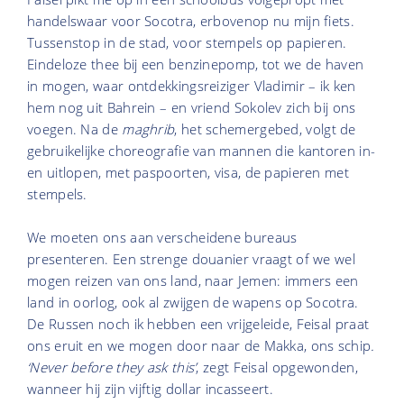
handelswaar voor Socotra, erbovenop nu mijn fiets.
Tussenstop in de stad, voor stempels op papieren.
Eindeloze thee bij een benzinepomp, tot we de haven
in mogen, waar ontdekkingsreiziger Vladimir – ik ken
hem nog uit Bahrein – en vriend Sokolev zich bij ons
voegen. Na de
maghrib
, het schemergebed, volgt de
gebruikelijke choreografie van mannen die kantoren in-
en uitlopen, met paspoorten, visa, de papieren met
stempels.
We moeten ons aan verscheidene bureaus
presenteren. Een strenge douanier vraagt of we wel
mogen reizen van ons land, naar Jemen: immers een
land in oorlog, ook al zwijgen de wapens op Socotra.
De Russen noch ik hebben een vrijgeleide, Feisal praat
ons eruit en we mogen door naar de Makka, ons schip
.
‘Never before they ask this’
, zegt Feisal opgewonden,
wanneer hij zijn vijftig dollar incasseert.