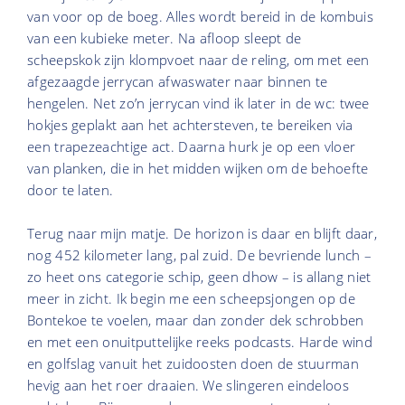
van voor op de boeg. Alles wordt bereid in de kombuis
van een kubieke meter. Na afloop sleept de
scheepskok zijn klompvoet naar de reling, om met een
afgezaagde jerrycan afwaswater naar binnen te
hengelen. Net zo’n jerrycan vind ik later in de wc: twee
hokjes geplakt aan het achtersteven, te bereiken via
een trapezeachtige act. Daarna hurk je op een vloer
van planken, die in het midden wijken om de behoefte
door te laten.
Terug naar mijn matje. De horizon is daar en blijft daar,
nog 452 kilometer lang, pal zuid. De bevriende lunch –
zo heet ons categorie schip, geen dhow – is allang niet
meer in zicht. Ik begin me een scheepsjongen op de
Bontekoe te voelen, maar dan zonder dek schrobben
en met een onuitputtelijke reeks podcasts. Harde wind
en golfslag vanuit het zuidoosten doen de stuurman
hevig aan het roer draaien. We slingeren eindeloos