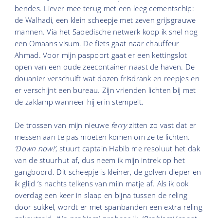
bendes. Liever mee terug met een leeg cementschip:
de Walhadi, een klein scheepje met zeven grijsgrauwe
mannen. Via het Saoedische netwerk koop ik snel nog
een Omaans visum. De fiets gaat naar chauffeur
Ahmad. Voor mijn paspoort gaat er een kettingslot
open van een oude zeecontainer naast de haven. De
douanier verschuift wat dozen frisdrank en reepjes en
er verschijnt een bureau. Zijn vrienden lichten bij met
de zaklamp wanneer hij erin stempelt.
De trossen van mijn nieuwe
ferry
zitten zo vast dat er
messen aan te pas moeten komen om ze te lichten.
‘Down now!’
, stuurt captain Habib me resoluut het dak
van de stuurhut af, dus neem ik mijn intrek op het
gangboord. Dit scheepje is kleiner, de golven dieper en
ik glijd ’s nachts telkens van mijn matje af. Als ik ook
overdag een keer in slaap en bijna tussen de reling
door sukkel, wordt er met spanbanden een extra reling