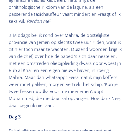
ornithologische rijkdom van de lagune, als een
passerende taxichauffeur vaart mindert en vraagt of ik
seks wil.
Pardon me
?
’s Middags bel ik rond over Mahra, de oostelijkste
provincie van Jemen op slechts twee uur rijden, want ik
zit hier toch maar te wachten. Duizend woorden krijg ik
van de chef, over hoe de Saoedi’s zich daar nestelen,
met een omstreden oliepijpleiding dwars door woestijn
Rub al Khali en een eigen nieuwe haven, in roerig
Mahra. Maar dan whatsappt Feisal dat ik mijn koffers
weer moet pakken, morgen vertrekt het schip. ‘Kun je
twee flessen wodka voor me meenemen’, appt
Mohammed, die me daar zal opvangen. Hoe dan? Nee,
daar begin ik niet aan.
Dag 3
Faisel pikt me op in een schoolbus volgepropt met