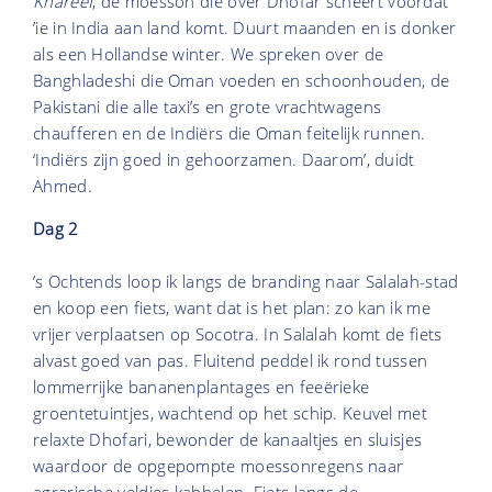
Khareef
, de moesson die over Dhofar scheert voordat
’ie in India aan land komt. Duurt maanden en is donker
als een Hollandse winter. We spreken over de
Banghladeshi die Oman voeden en schoonhouden, de
Pakistani die alle taxi’s en grote vrachtwagens
chaufferen en de Indiërs die Oman feitelijk runnen.
‘Indiërs zijn goed in gehoorzamen. Daarom’, duidt
Ahmed.
Dag 2
’s Ochtends loop ik langs de branding naar Salalah-stad
en koop een fiets, want dat is het plan: zo kan ik me
vrijer verplaatsen op Socotra. In Salalah komt de fiets
alvast goed van pas. Fluitend peddel ik rond tussen
lommerrijke bananenplantages en feeërieke
groentetuintjes, wachtend op het schip. Keuvel met
relaxte Dhofari, bewonder de kanaaltjes en sluisjes
waardoor de opgepompte moessonregens naar
agrarische veldjes kabbelen. Fiets langs de