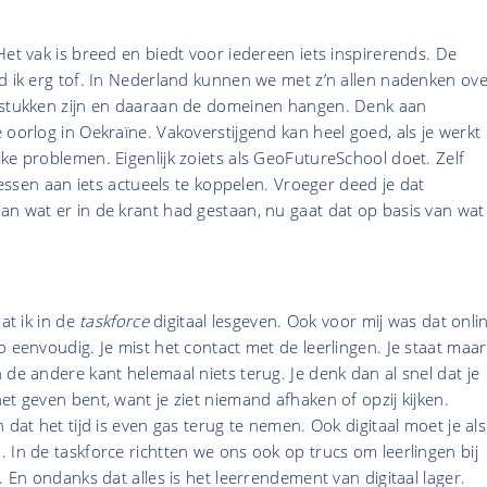
Het vak is breed en biedt voor iedereen iets inspirerends. De
d ik erg tof. In Nederland kunnen we met z’n allen nadenken ove
gstukken zijn en daaraan de domeinen hangen. Denk aan
 oorlog in Oekraïne. Vakoverstijgend kan heel goed, als je werkt
ke problemen. Eigenlijk zoiets als GeoFutureSchool doet. Zelf
 lessen aan iets actueels te koppelen. Vroeger deed je dat
an wat er in de krant had gestaan, nu gaat dat op basis van wat
zat ik in de
taskforce
digitaal lesgeven. Ook voor mij was dat onli
o eenvoudig. Je mist het contact met de leerlingen. Je staat maar
 de andere kant helemaal niets terug. Je denk dan al snel dat je
et geven bent, want je ziet niemand afhaken of opzij kijken.
 dat het tijd is even gas terug te nemen. Ook digitaal moet je als
 In de taskforce richtten we ons ook op trucs om leerlingen bij
. En ondanks dat alles is het leerrendement van digitaal lager.