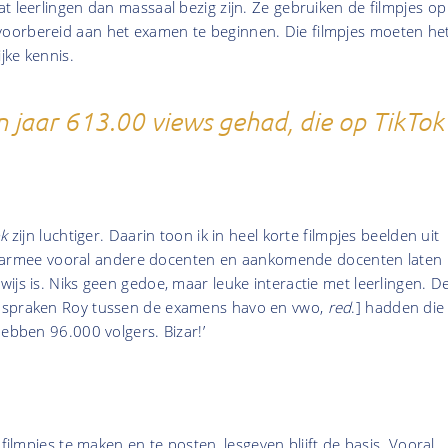
t leerlingen dan massaal bezig zijn. Ze gebruiken de filmpjes op
oorbereid aan het examen te beginnen. Die filmpjes moeten he
jke kennis.
 jaar 613.00 views gehad, die op TikTok
ok
zijn luchtiger. Daarin toon ik in heel korte filmpjes beelden uit
ik daarmee vooral andere docenten en aankomende docenten laten
ijs is. Niks geen gedoe, maar leuke interactie met leerlingen. D
 spraken Roy tussen de examens havo en vwo,
red
.] hadden die
hebben 96.000 volgers. Bizar!’
 filmpjes te maken en te posten, lesgeven blijft de basis. Vooral