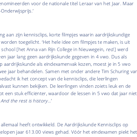
enomineerden voor de nationale titel Leraar van het Jaar. Maar
nderwijsprijs.’
ing aan zijn kennisclips, korte filmpjes waarin aardrijkskundige
orden toegelicht. ‘Het hele idee om filmpjes te maken, is uit
 school [het Anna van Rijn College in Nieuwegein,
red
.] werd
en jaar lang geen aardrijkskunde gegeven in 4 vwo. Dus als
op aardrijkskunde als eindexamenvak kozen, moest je in 5 vwo
n twee jaar behandelen. Samen met onder andere Tim Schuring va
dacht ik het concept van de kennisclips, die leerlingen
lvast kunnen bekijken. De leerlingen vinden zoiets leuk en de
t een stuk efficiënter, waardoor de lessen in 5 vwo dat jaar niet
.
And the rest is history
…’
h allemaal heeft ontwikkeld. De Aardrijkskunde Kennisclips op
elopen jaar 613.00 views gehad. Vóór het eindexamen piekt he