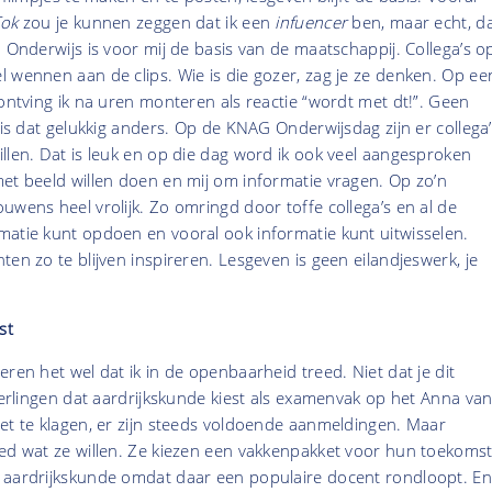
Tok
zou je kunnen zeggen dat ik een
infuencer
ben, maar echt, d
. Onderwijs is voor mij de basis van de maatschappij. Collega’s o
 wennen aan de clips. Wie is die gozer, zag je ze denken. Op ee
 ontving ik na uren monteren als reactie “wordt met dt!”. Geen
u is dat gelukkig anders. Op de KNAG Onderwijsdag zijn er collega
llen. Dat is leuk en op die dag word ik ook veel aangesproken
et beeld willen doen en mij om informatie vragen. Op zo’n
uwens heel vrolijk. Zo omringd door toffe collega’s en al de
matie kunt opdoen en vooral ook informatie kunt uitwisselen.
ten zo te blijven inspireren. Lesgeven is geen eilandjeswerk, je
st
eren het wel dat ik in de openbaarheid treed. Niet dat je dit
leerlingen dat aardrijkskunde kiest als examenvak op het Anna va
et te klagen, er zijn steeds voldoende aanmeldingen. Maar
ed wat ze willen. Ze kiezen een vakkenpakket voor hun toekomst
 aardrijkskunde omdat daar een populaire docent rondloopt. En