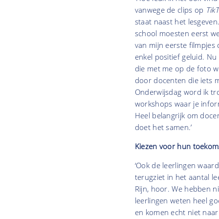
vanwege de clips op
Tik
staat naast het lesgeven
school moesten eerst wel
van mijn eerste filmpjes
enkel positief geluid. N
die met me op de foto wi
door docenten die iets m
Onderwijsdag word ik tro
workshops waar je infor
Heel belangrijk om docen
doet het samen.’
Kiezen voor hun toekom
‘Ook de leerlingen waard
terugziet in het aantal 
Rijn, hoor. We hebben ni
leerlingen weten heel go
en komen echt niet naar