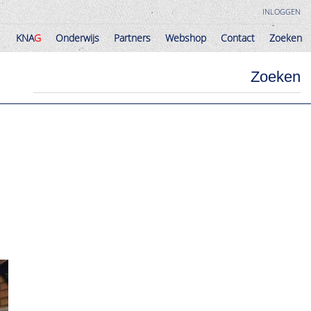
INLOGGEN
KNA
G
Onderwijs
Partners
Webshop
Contact
Zoeken
KNA
G
Onderwijs
Partners
Webshop
Contact
Zoeken
Zoeken