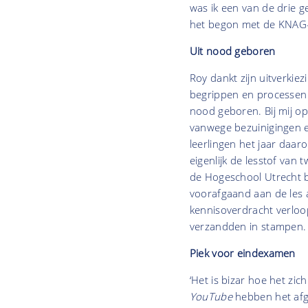
was ik een van de drie g
het begon met de KNAG-O
Uit nood geboren
Roy dankt zijn uitverkiez
begrippen en processen w
nood geboren. Bij mij op
vanwege bezuinigingen e
leerlingen het jaar daar
eigenlijk de lesstof va
de Hogeschool Utrecht be
voorafgaand aan de les a
kennisoverdracht verloop
verzandden in stampen
Piek voor eindexamen
‘Het is bizar hoe het zic
YouTube
hebben het afg