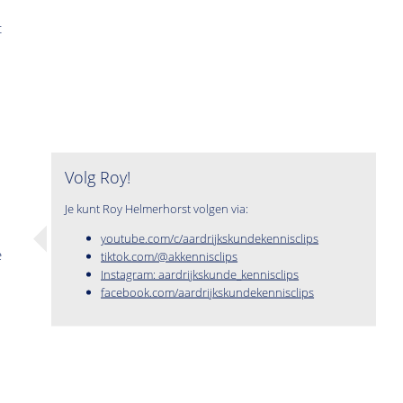
t
Volg Roy!
Je kunt Roy Helmerhorst volgen via:
youtube.com/c/aardrijkskundekennisclips
e
tiktok.com/@akkennisclips
Instagram: aardrijkskunde_kennisclips
facebook.com/aardrijkskundekennisclips