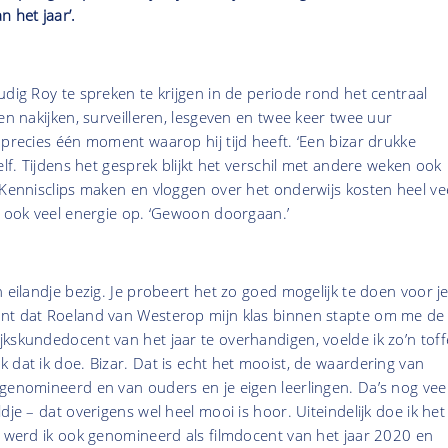
 het jaar’.
udig Roy te spreken te krijgen in de periode rond het centraal
en nakijken, surveilleren, lesgeven en twee keer twee uur
 precies één moment waarop hij tijd heeft. ‘Een bizar drukke
elf. Tijdens het gesprek blijkt het verschil met andere weken ook
 Kennisclips maken en vloggen over het onderwijs kosten heel ve
m ook veel energie op. ‘Gewoon doorgaan.’
n eilandje bezig. Je probeert het zo goed mogelijk te doen voor j
nt dat Roeland van Westerop mijn klas binnen stapte om me de
kskundedocent van het jaar te overhandigen, voelde ik zo’n toff
 dat ik doe. Bizar. Dat is echt het mooist, de waardering van
genomineerd en van ouders en je eigen leerlingen. Da’s nog vee
dje – dat overigens wel heel mooi is hoor. Uiteindelijk doe ik het
r werd ik ook genomineerd als filmdocent van het jaar 2020 en