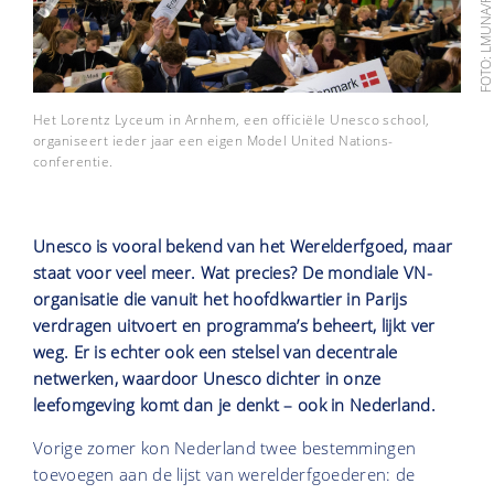
FOTO: LMUNA/FACEBO
Het Lorentz Lyceum in Arnhem, een officiële Unesco school,
organiseert ieder jaar een eigen Model United Nations-
conferentie.
Unesco is vooral bekend van het Werelderfgoed, maar
staat voor veel meer. Wat precies? De mondiale VN-
organisatie die vanuit het hoofdkwartier in Parijs
verdragen uitvoert en programma’s beheert, lijkt ver
weg. Er is echter ook een stelsel van decentrale
netwerken, waardoor Unesco dichter in onze
leefomgeving komt dan je denkt – ook in Nederland.
Vorige zomer kon Nederland twee bestemmingen
toevoegen aan de lijst van werelderfgoederen: de