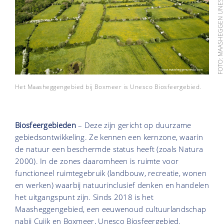
FOTO: MAASHEGGEN UNES
Het Maasheggengebied bij Boxmeer is Unesco Biosfeergebied.
Biosfeergebieden
– Deze zijn gericht op duurzame
gebiedsontwikkeling. Ze kennen een kernzone, waarin
de natuur een beschermde status heeft (zoals Natura
2000). In de zones daaromheen is ruimte voor
functioneel ruimtegebruik (landbouw, recreatie, wonen
en werken) waarbij natuurinclusief denken en handelen
het uitgangspunt zijn. Sinds 2018 is het
Maasheggengebied, een eeuwenoud cultuurlandschap
nabij Cuijk en Boxmeer, Unesco Biosfeergebied.