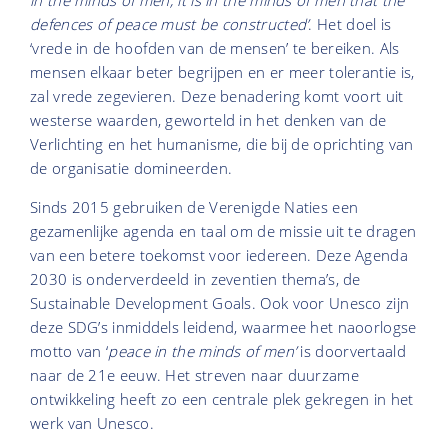
in the minds of men,
it is in the minds of men that the
defences of peace must be constructed’
. Het doel is
‘vrede in de hoofden van de mensen’ te bereiken. Als
mensen elkaar beter begrijpen en er meer tolerantie is,
zal vrede zegevieren. Deze benadering komt voort uit
westerse waarden, geworteld in het denken van de
Verlichting en het humanisme, die bij de oprichting van
de organisatie domineerden.
Sinds 2015 gebruiken de Verenigde Naties een
gezamenlijke agenda en taal om de missie uit te dragen
van een betere toekomst voor iedereen. Deze Agenda
2030 is onderverdeeld in zeventien thema’s, de
Sustainable Development Goals. Ook voor Unesco zijn
deze SDG’s inmiddels leidend, waarmee het naoorlogse
motto van ‘
peace in the minds of men’
is doorvertaald
naar de 21e eeuw. Het streven naar duurzame
ontwikkeling heeft zo een centrale plek gekregen in het
werk van Unesco.