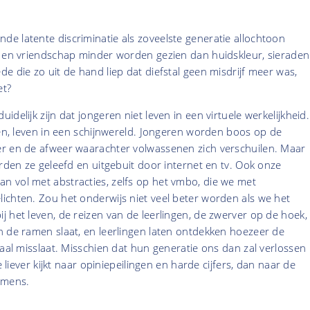
e latente discriminatie als zoveelste generatie allochtoon
e en vriendschap minder worden gezien dan huidskleur, sieraden
e die zo uit de hand liep dat diefstal geen misdrijf meer was,
et?
delijk zijn dat jongeren niet leven in een virtuele werkelijkheid.
nen, leven in een schijnwereld. Jongeren worden boos op de
r en de afweer waarachter volwassenen zich verschuilen. Maar
orden ze geleefd en uitgebuit door internet en tv. Ook onze
 vol met abstracties, zelfs op het vmbo, die we met
ichten. Zou het onderwijs niet veel beter worden als we het
 het leven, de reizen van de leerlingen, de zwerver op de hoek,
n de ramen slaat, en leerlingen laten ontdekken hoezeer de
naal misslaat. Misschien dat hun generatie ons dan zal verlossen
e liever kijkt naar opiniepeilingen en harde cijfers, dan naar de
 mens.