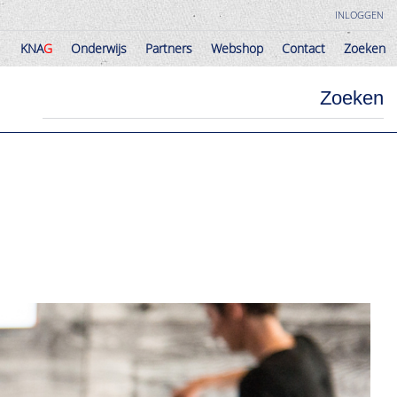
INLOGGEN
KNA
G
Onderwijs
Partners
Webshop
Contact
Zoeken
KNA
G
Onderwijs
Partners
Webshop
Contact
Zoeken
Zoeken