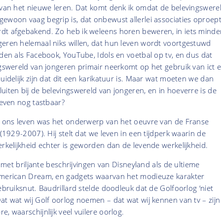
 van het nieuwe leren. Dat komt denk ik omdat de belevingswere
ewoon vaag begrip is, dat onbewust allerlei associaties oproep
dt afgebakend. Zo heb ik weleens horen beweren, in iets minde
geren helemaal niks willen, dat hun leven wordt voortgestuwd
eden als Facebook, YouTube, Idols en voetbal op tv, en dus dat
ngswereld van jongeren primair neerkomt op het gebruik van ict 
uidelijk zijn dat dit een karikatuur is. Maar wat moeten we dan
uiten bij de belevingswereld van jongeren, en in hoeverre is de
leven nog tastbaar?
an ons leven was het onderwerp van het oeuvre van de Franse
 (1929-2007). Hij stelt dat we leven in een tijdperk waarin de
erkelijkheid echter is geworden dan de levende werkelijkheid.
it met briljante beschrijvingen van Disneyland als de ultieme
American Dream, en gadgets waarvan het modieuze karakter
ebruiksnut. Baudrillard stelde doodleuk dat de Golfoorlog ‘niet
at wat wij Golf oorlog noemen – dat wat wij kennen van tv – zijn
, waarschijnlijk veel vuilere oorlog.