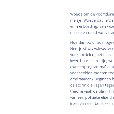
Woede om de voortdurend
meisje. Woede dat liefd
en merkkleding. Een woed
maar een daad van verz
Hoe dan ook: het moge dui
Nee, juist wij, volwasse
vooroordelen, het maske
kwetsbaar als ze zijn, w
examenprogramma’s staan
voorbeelden moeten toel
omdraaiden? Beginnen bij
de storm die regen tege
theorie vaak de plank fi
van een politieke elite di
inzet van een betrokken