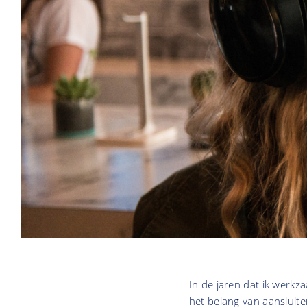
In de jaren dat ik werkz
het belang van aansluite