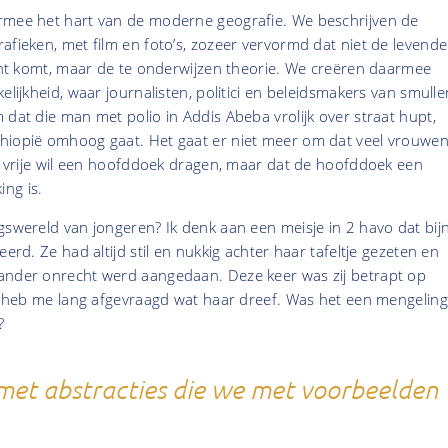
rmee het hart van de moderne geografie. We beschrijven de
afieken, met film en foto’s, zozeer vervormd dat niet de levende
echt komt, maar de te onderwijzen theorie. We creëren daarmee
elijkheid, waar journalisten, politici en beleidsmakers van smulle
 dat die man met polio in Addis Abeba vrolijk over straat hupt,
hiopië omhoog gaat. Het gaat er niet meer om dat veel vrouwe
it vrije wil een hoofddoek dragen, maar dat de hoofddoek een
ng is.
gswereld van jongeren? Ik denk aan een meisje in 2 havo dat bij
eerd. Ze had altijd stil en nukkig achter haar tafeltje gezeten en
ander onrecht werd aangedaan. Deze keer was zij betrapt op
Ik heb me lang afgevraagd wat haar dreef. Was het een mengeling
?
et abstracties die we met voorbeelden