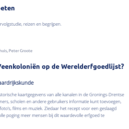
oeten
rvolgstudie, reizen en begrijpen.
huis
Peter Groote
 Veenkoloniën op de Werelderfgoedlijst?
aardrijkskunde
storische kaartgegevens van alle kanalen in de Gronings-Drentse
ers, scholen en andere gebruikers informatie kunt toevoegen,
foto’s, films en muziek. Ziedaar het recept voor een geslaagd
lle poging meer mensen bij dit waardevolle erfgoed te