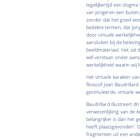
tegelijkertijd een dogma
van jongeren een buiteng
zonder dat het goed wor
bedekte termen, dat jon
door virtuele werkelijkh
aansluiten bij de belevi
beeldmateriaal. Het zal d
wél verstaan onder aansl
werkelijkheid waarin wij 
Het virtuele karakter v
filosoof Jean Baudrillard
gesimuleerde, virtuele w
Baudrillard illustreert d
verwezenlijking van de 
belangrijker is dan het g
heeft plaatsgevonden’. D
fragmenten uit een andere