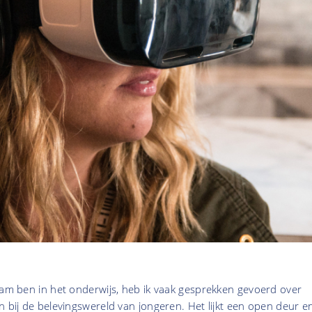
aam ben in het onderwijs, heb ik vaak gesprekken gevoerd over
n bij de belevingswereld van jongeren. Het lijkt een open deur e