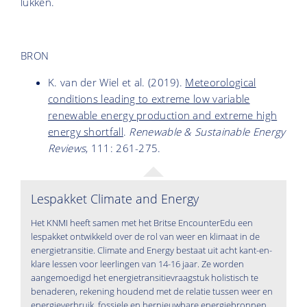
lukken.
BRON
K. van der Wiel et al. (2019).
Meteorological
conditions leading to extreme low variable
renewable energy production and extreme high
energy shortfall
.
Renewable & Sustainable Energy
Reviews
, 111: 261-275.
Lespakket Climate and Energy
Het KNMI heeft samen met het Britse EncounterEdu een
lespakket ontwikkeld over de rol van weer en klimaat in de
energietransitie. Climate and Energy bestaat uit acht kant-en-
klare lessen voor leerlingen van 14-16 jaar. Ze worden
aangemoedigd het energietransitievraagstuk holistisch te
benaderen, rekening houdend met de relatie tussen weer en
energieverbruik, fossiele en hernieuwbare energiebronnen,