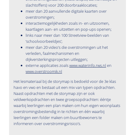
slachtoffers) voor 200 doorbraaklocaties;
meer dan 20 aanvullende digitale kaarten over
overstromingen;
interactiemogelijkheden zoals in- en uitzoomen,
kaartlagen aan- en uitzetten en pop-ups openen;
links naar meer dan 100 Streetview-beelden van
‘schoolvoorbeeldjes’;
meer dan 20 video’s die overstromingen uit het
verleden, faalmechanismen en
dijkversterkingsprojecten uitleggen;
externe applicaties zoals
www.waterinfo.rws.nl
en
www.overstroomik.nl
Het lesmateriaal bij de storymap is bedoeld voor de 3e klas
havo en vwo en bestaat uit een mix van typen opdrachten.
Naast opdrachten met de storymap zijn er ook
veldwerkopdrachten en twee groepsopdrachten: ééntje
waarbij leerlingen een plan maken om hun eigen woonplaats
overstromingsbestendig in te richten en één waarbij
leerlingen een folder maken om buurtbewoners te
informeren over overstromingsrisico’s.