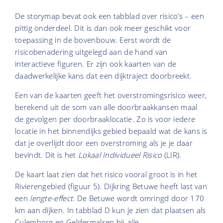
De storymap bevat ook een tabblad over risico’s – een
pittig onderdeel. Dit is dan ook meer geschikt voor
toepassing in de bovenbouw. Eerst wordt de
risicobenadering uitgelegd aan de hand van
interactieve figuren. Er zijn ook kaarten van de
daadwerkelijke kans dat een dijktraject doorbreekt.
Een van de kaarten geeft het overstromingsrisico weer,
berekend uit de som van alle doorbraakkansen maal
de gevolgen per doorbraaklocatie. Zo is voor iedere
locatie in het binnendijks gebied bepaald wat de kans is
dat je overlijdt door een overstroming als je je daar
bevindt. Dit is het
Lokaal Individueel Risico
(LIR).
De kaart laat zien dat het risico vooral groot is in het
Rivierengebied (figuur 5). Dijkring Betuwe heeft last van
een
lengte-effect
. De Betuwe wordt omringd door 170
km aan dijken. In tabblad D kun je zien dat plaatsen als
Culemborg en Geldermalsen bij
alle