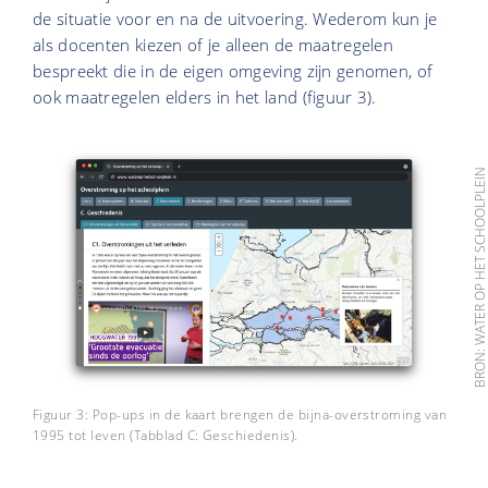
de situatie voor en na de uitvoering. Wederom kun je
als docenten kiezen of je alleen de maatregelen
bespreekt die in de eigen omgeving zijn genomen, of
ook maatregelen elders in het land (figuur 3).
BRON: WATER OP HET SCHOOLPLE
Figuur 3: Pop-ups in de kaart brengen de bijna-overstroming van
1995 tot leven (Tabblad C: Geschiedenis).