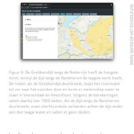
BRON: WATER OP HET SCHOOLPLE
Figuur 6: De Grebbendijk langs de Nederrijn heeft de hoogste
norm, terwijl de dijk langs de Randmeren de laagste norm heeft.
De reden: als de Grebbendijk doorbreekt, loopt het rivierwater
tot ver naar het noorden door en komt er metersdiep water te
staan in Veenendaal en Amersfoort. Volgens de berekeningen
vallen daarbij dan 1000 doden. Als de dijk langs de Randmeren
doorbreekt, staan slechts enkele weilanden achter de dijk onder
een dun laagje water en vallen er geen doden.