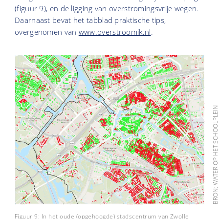
(figuur 9), en de ligging van overstromingsvrije wegen.
Daarnaast bevat het tabblad praktische tips,
overgenomen van
www.overstroomik.nl
.
BRON: WATER OP HET SCHOOLPLE
Figuur 9: In het oude (opgehoogde) stadscentrum van Zwolle