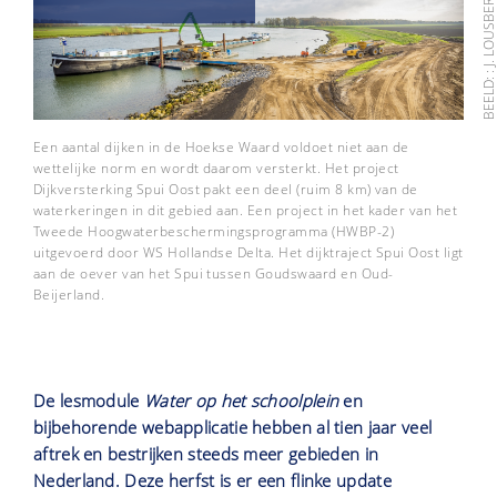
Een aantal dijken in de Hoekse Waard voldoet niet aan de
wettelijke norm en wordt daarom versterkt. Het project
Dijkversterking Spui Oost pakt een deel (ruim 8 km) van de
waterkeringen in dit gebied aan. Een project in het kader van het
Tweede Hoogwaterbeschermingsprogramma (HWBP-2)
uitgevoerd door WS Hollandse Delta. Het dijktraject Spui Oost ligt
aan de oever van het Spui tussen Goudswaard en Oud-
Beijerland.
De lesmodule
Water op het schoolplein
en
bijbehorende webapplicatie hebben al tien jaar veel
aftrek en bestrijken steeds meer gebieden in
Nederland. Deze herfst is er een flinke update