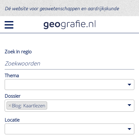
Dé website voor geowetenschappen en aardrijkskunde
Zoek in regio
Er
worden
alleen
resultaten
Thema
uit
deze
regio
getoond.
Dossier
Klik
hier
×
Blog: Kaartlezen
om
te
Categorie
resetten.
Locatie
Nieuws
Opinie