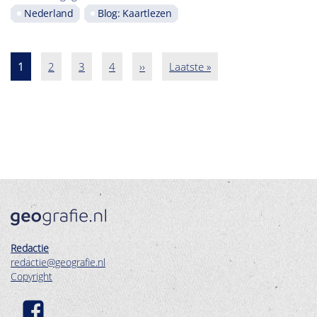
Nederland
Blog: Kaartlezen
Pagina
1
Pagina
2
Pagina
3
Pagina
4
Volgende
››
Laatste
Laatste »
Paginatie
pagina
pagina
Redactie
redactie@geografie.nl
Copyright