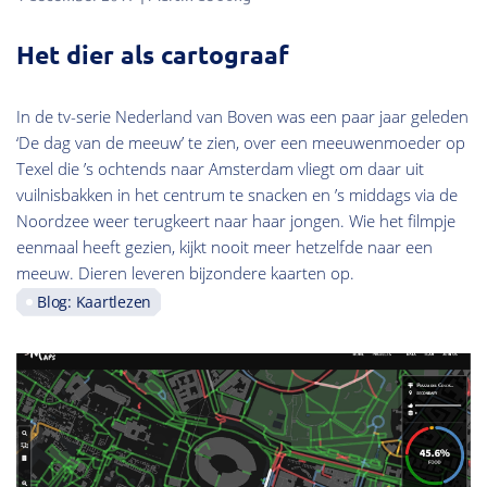
Het dier als cartograaf
In de tv-serie Nederland van Boven was een paar jaar geleden
‘De dag van de meeuw’ te zien, over een meeuwenmoeder op
Texel die ’s ochtends naar Amsterdam vliegt om daar uit
vuilnisbakken in het centrum te snacken en ’s middags via de
Noordzee weer terugkeert naar haar jongen. Wie het filmpje
eenmaal heeft gezien, kijkt nooit meer hetzelfde naar een
meeuw. Dieren leveren bijzondere kaarten op.
Blog: Kaartlezen