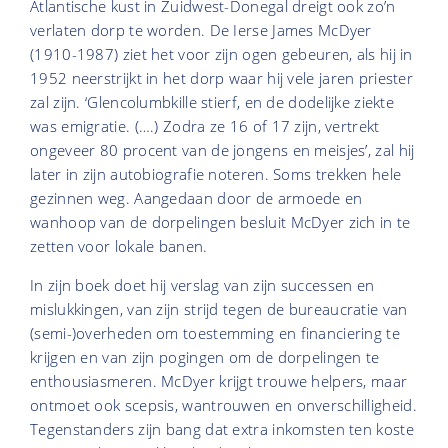
Atlantische kust in Zuidwest-Donegal dreigt ook zo’n
verlaten dorp te worden. De Ierse James McDyer
(1910-1987) ziet het voor zijn ogen gebeuren, als hij in
1952 neerstrijkt in het dorp waar hij vele jaren priester
zal zijn. ‘Glencolumbkille stierf, en de dodelijke ziekte
was emigratie. (….) Zodra ze 16 of 17 zijn, vertrekt
ongeveer 80 procent van de jongens en meisjes’, zal hij
later in zijn autobiografie noteren. Soms trekken hele
gezinnen weg. Aangedaan door de armoede en
wanhoop van de dorpelingen besluit McDyer zich in te
zetten voor lokale banen.
In zijn boek doet hij verslag van zijn successen en
mislukkingen, van zijn strijd tegen de bureaucratie van
(semi-)overheden om toestemming en financiering te
krijgen en van zijn pogingen om de dorpelingen te
enthousiasmeren. McDyer krijgt trouwe helpers, maar
ontmoet ook scepsis, wantrouwen en onverschilligheid.
Tegenstanders zijn bang dat extra inkomsten ten koste