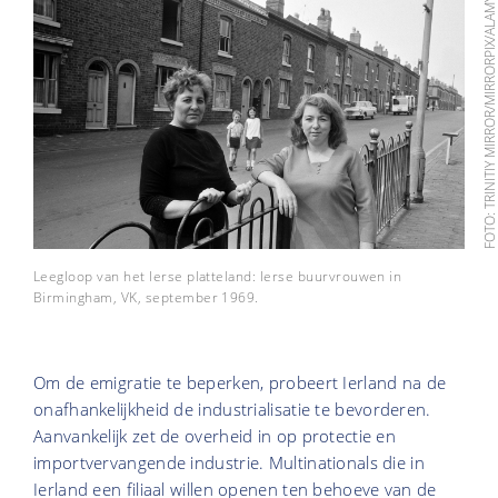
FOTO: TRINITIY MIRROR/MIRRORPIX/AL
Leegloop van het Ierse platteland: Ierse buurvrouwen in
Birmingham, VK, september 1969.
Om de emigratie te beperken, probeert Ierland na de
onafhankelijkheid de industrialisatie te bevorderen.
Aanvankelijk zet de overheid in op protectie en
importvervangende industrie. Multinationals die in
Ierland een filiaal willen openen ten behoeve van de