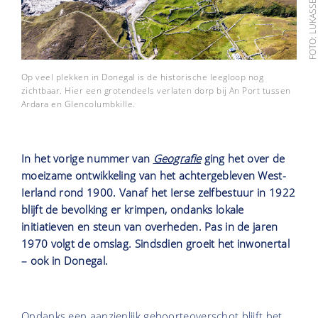
Op veel plekken in Donegal is de historische leegloop nog
zichtbaar. Hier een grotendeels verlaten dorp bij An Port tussen
Ardara en Glencolumbkille.
In het vorige nummer van
Geografie
ging het over de
moeizame ontwikkeling van het achtergebleven West-
Ierland rond 1900. Vanaf het Ierse zelfbestuur in 1922
blijft de bevolking er krimpen, ondanks lokale
initiatieven en steun van overheden. Pas in de jaren
1970 volgt de omslag. Sindsdien groeit het inwonertal
– ook in Donegal.
Ondanks een aanzienlijk geboorteoverschot blijft het