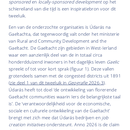
sponsored
en
locally-sponsored development
op het
schiereiland van die tijd is een inspiratiebron voor dit
tweeluik.
Een van de onderzochte organisaties is Údarás na
Gaeltachta, dat tegenwoordig valt onder het ministerie
van Rural and Community Development and the
Gaeltacht. De Gaeltacht zijn gebieden in West-Ierland
waar een aanzienlijk deel van de in totaal circa
honderdduizend inwoners in het dagelijks leven
Gaelic
spreekt of tot voor kort sprak (figuur 1). Deze vallen
grotendeels samen met de congested districts uit 1891
(
zie deel 1 van dit tweeluik in
Geografie
2026-3
).
Údarás heeft tot doel ‘de ontwikkeling van florerende
Gaeltacht communities waarin Iers de belangrijkste taal
is’. De ‘verantwoordelijkheid voor de economische,
sociale en culturele ontwikkeling van de Gaeltacht’
brengt met zich mee dat Údarás bedrijven en
job
creation initiatives
ondersteunt. Anno 2026 is de claim