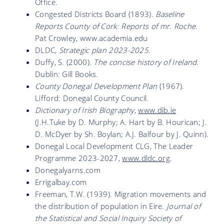
Office.
Congested Districts Board (1893).
Baseline
Reports County of Cork: Reports of mr. Roche
.
Pat Crowley, www.academia.edu
DLDC,
Strategic plan 2023-2025
.
Duffy, S. (2000).
The concise history of Ireland
.
Dublin: Gill Books.
County Donegal Development Plan
(1967).
Lifford: Donegal County Council.
Dictionary of Irish Biography
,
www.dib.ie
(J.H.Tuke by D. Murphy; A. Hart by B. Hourican; J.
D. McDyer by Sh. Boylan; A.J. Balfour by J. Quinn).
Donegal Local Development CLG, The Leader
Programme 2023-2027,
www.dldc.org
.
Donegalyarns.com
Errigalbay.com
Freeman, T.W. (1939). Migration movements and
the distribution of population in Eire.
Journal of
the Statistical and Social Inquiry Society of