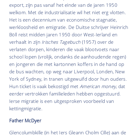
export, zijn pas vanaf het einde van de jaren 1950
welkom. Met de industrialisatie wil het niet erg vlotten.
Het is een decennium van economische stagnatie,
werkloosheid en emigratie. De Duitse schrijver Heinrich
Böll reist midden jaren 1950 door West-Ierland en
verhaalt in zijn
Irisches Tagebuch
(1957) over de
verlaten dorpen, kinderen die vaak blootvoets naar
school lopen (vrolijk, ondanks de aanhoudende regen)
en jongeren die met kartonnen koffers in de hand op
de bus wachten, op weg naar Liverpool, Londen, New
York of Sydney, in tranen uitgewuifd door hun ouders.
Hun ticket is vaak bekostigd met
American money
, dat
eerder vertrokken familieleden hebben opgestuurd.
Ierse migratie is een uitgesproken voorbeeld van
kettingmigratie.
Father McDyer
Glencolumbkille (in het Iers Gleann Cholm Cille) aan de