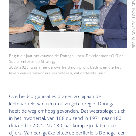
BEELD: DONEGAL LOCAL DEVELOPMENT 
Begin dit jaar ontvouwde de Donegal Local Development CLG de
Social Enterprise Strategy
2025-2028, waarmee de overheid non-profit bedrijven die het
leven van de bewoners verbeteren, wil ondersteunen.
Overheidsorganisaties dragen zo bij aan de
leefbaarheid van een ooit vergeten regio. Donegal
heeft de weg omhoog gevonden. Dat weerspiegelt zich
in het inwonertal, van 108 duizend in 1971 naar 180
duizend in 2025. Na 130 jaar krimp zijn dat mooie
cijfers. Van een geëxploiteerde periferie is Donegal een