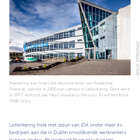
BEELD: EXTRASPAC
Pramerica, een financiële dienstverlener van Prudential
Financial, opende in 2000 een campus in Letterkenny. Deze werd
in 2017 verkocht aan Tata Consultancy Services. Er werken bijna
1400 ict'ers.
Letterkenny trekt met steun van IDA onder meer itc-
bedrijven aan die in Dublin onvoldoende werknemers
kunnen vinden. Bijvoorbeeld Pramerica Systems