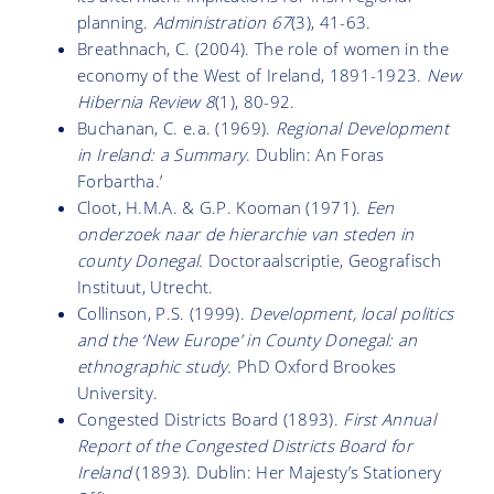
planning.
Administration 67
(3), 41-63.
Breathnach, C. (2004). The role of women in the
economy of the West of Ireland, 1891-1923.
New
Hibernia Review 8
(1), 80-92.
Buchanan, C. e.a. (1969).
Regional Development
in Ireland: a Summary
. Dublin: An Foras
Forbartha.’
Cloot, H.M.A. & G.P. Kooman (1971).
Een
onderzoek naar de hierarchie van steden in
county Donegal.
Doctoraalscriptie, Geografisch
Instituut, Utrecht.
Collinson, P.S. (1999).
Development, local politics
and the ‘New Europe’ in County Donegal: an
ethnographic study.
PhD Oxford Brookes
University.
Congested Districts Board (1893).
First Annual
Report of the Congested Districts Board for
Ireland
(1893). Dublin: Her Majesty’s Stationery