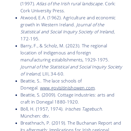
(1997).
Atlas of the Irish rural landscape.
Cork:
Cork University Press.
Atwood, E.A. (1962). Agriculture and economic
growth in Western Ireland.
Journal of the
Statistical and Social Inquiry Society of Ireland
,
172-195.
Barry, F., & Scholz, M. (2023). The regional
location of indigenous and foreign
manufacturing establishments, 1929-1975.
Journal of the Statistical and Social Inquiry Society
of Ireland,
LIII, 34-60.
Beattie, S.. The lace schools of
Donegal.
www.govisitinishowen.com
.
Beattie, S. (2009). Cottage industries: arts and
craft in Donegal 1880-1920.
Böll, H. (1957, 1974).
Irisches Tagebuch
.
München: dtv.
Breathnach, P. (2019). The Buchanan Report and
its aftermath: Implications for Irish regional