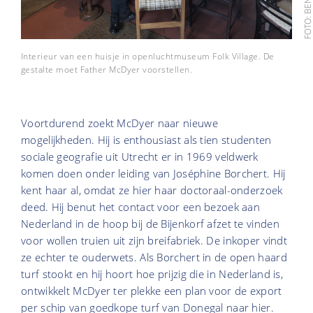
Interieur van een huisje in openluchtmuseum Folk Village. De
gestalte moet Father McDyer voorstellen.
Voortdurend zoekt McDyer naar nieuwe
mogelijkheden. Hij is enthousiast als tien studenten
sociale geografie uit Utrecht er in 1969 veldwerk
komen doen onder leiding van Joséphine Borchert. Hij
kent haar al, omdat ze hier haar doctoraal-onderzoek
deed. Hij benut het contact voor een bezoek aan
Nederland in de hoop bij de Bijenkorf afzet te vinden
voor wollen truien uit zijn breifabriek. De inkoper vindt
ze echter te ouderwets. Als Borchert in de open haard
turf stookt en hij hoort hoe prijzig die in Nederland is,
ontwikkelt McDyer ter plekke een plan voor de export
per schip van goedkope turf van Donegal naar hier.