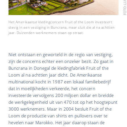
Het Amerikaanse kledingconcern Fruit of the Loom investeert
stevig in een vestiging in Buncrana, maar sluit die al na achttien
jaar. Duizenden werknemers staan op straat.
Niet ontstaan en geworteld in de regio van vestiging,
zijn de concerns echter een onzeker bezit. Zo gaat in
Buncrana in Donegal de kledingfabriek Fruit of the
Loom al na achttien jaar dicht. De Amerikaanse
multinational kocht in 1987 een lokaal familiebedrijf
dat in moeilijkheden verkeerde, het concern
investeerde vervolgens 200 miljoen dollar en breidde
de werkgelegenheid uit van 470 tot op het hoogtepunt
3000 werknemers. Maar in 2004 besluit Fruit of the
Loom de productie van shirts en pullovers over te
hevelen naar Marokko. Het jaar daarop staan de