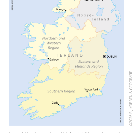
©2026 B.J.KÖBBEN & GEOGRAF