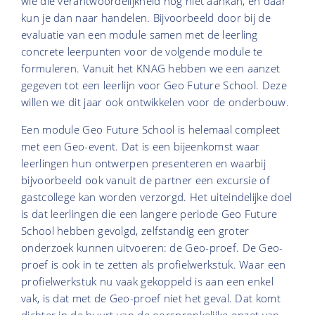
wie die verantwoordelijkheid nog niet aankan, en daar
kun je dan naar handelen. Bijvoorbeeld door bij de
evaluatie van een module samen met de leerling
concrete leerpunten voor de volgende module te
formuleren. Vanuit het KNAG hebben we een aanzet
gegeven tot een leerlijn voor Geo Future School. Deze
willen we dit jaar ook ontwikkelen voor de onderbouw.
Een module Geo Future School is helemaal compleet
met een Geo-event. Dat is een bijeenkomst waar
leerlingen hun ontwerpen presenteren en waarbij
bijvoorbeeld ook vanuit de partner een excursie of
gastcollege kan worden verzorgd. Het uiteindelijke doel
is dat leerlingen die een langere periode Geo Future
School hebben gevolgd, zelfstandig een groter
onderzoek kunnen uitvoeren: de Geo-proef. De Geo-
proef is ook in te zetten als profielwerkstuk. Waar een
profielwerkstuk nu vaak gekoppeld is aan een enkel
vak, is dat met de Geo-proef niet het geval. Dat komt
dichter in de buurt van de oorspronkelijke opzet van