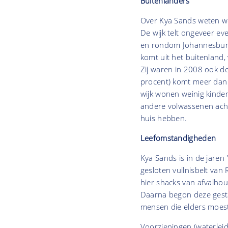
Buitenlanders
Over Kya Sands weten we
De wijk telt ongeveer ev
en rondom Johannesburg
komt uit het buitenland
Zij waren in 2008 ook do
procent) komt meer dan d
wijk wonen weinig kinde
andere volwassenen ach
huis hebben.
Leefomstandigheden
Kya Sands is in de jare
gesloten vuilnisbelt va
hier shacks van afvalhou
Daarna begon deze gest
mensen die elders moest
Voorzieningen (waterleidi