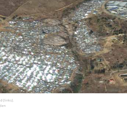
 (links).
rden