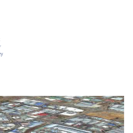
t
r
ey