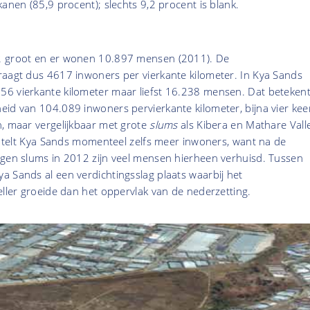
kanen (85,9 procent); slechts 9,2 procent is blank.
2 groot en er wonen 10.897 mensen (2011). De
raagt dus 4617 inwoners per vierkante kilometer. In Kya Sands
6 vierkante kilometer maar liefst 16.238 mensen. Dat beteken
id van 104.089 inwoners pervierkante kilometer, bijna vier kee
n, maar vergelijkbaar met grote
slums
als Kibera en Mathare Vall
jk telt Kya Sands momenteel zelfs meer inwoners, want na de
egen slums in 2012 zijn veel mensen hierheen verhuisd. Tussen
 Sands al een verdichtingsslag plaats waarbij het
eller groeide dan het oppervlak van de nederzetting.