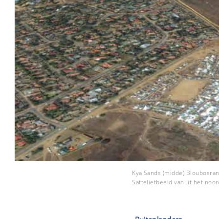
Kya Sands (midde) Bloubosrand
Sattelietbeeld vanuit het noo