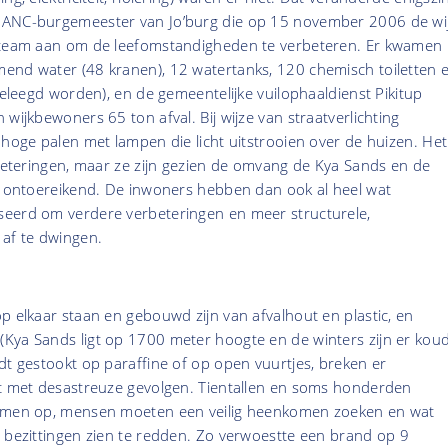
ANC-burgemeester van Jo’burg die op 15 november 2006 de wi
n team aan om de leefomstandigheden te verbeteren. Er kwamen
end water (48 kranen), 12 watertanks, 120 chemisch toiletten 
 geleegd worden), en de gemeentelijke vuilophaaldienst Pikitup
wijkbewoners 65 ton afval. Bij wijze van straatverlichting
, hoge palen met lampen die licht uitstrooien over de huizen. Het
rbeteringen, maar ze zijn gezien de omvang de Kya Sands en de
kt ontoereikend. De inwoners hebben dan ook al heel wat
eerd om verdere verbeteringen en meer structurele,
 af te dwingen.
p elkaar staan en gebouwd zijn van afvalhout en plastic, en
Kya Sands ligt op 1700 meter hoogte en de winters zijn er koud
dt gestookt op paraffine of op open vuurtjes, breken er
it met desastreuze gevolgen. Tientallen en soms honderden
ammen op, mensen moeten een veilig heenkomen zoeken en wat
 bezittingen zien te redden. Zo verwoestte een brand op 9