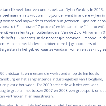
 tamelijk veel door een onderzoek van Dylan Weakley in 2013.
enveel mannen als vrouwen – bijzonder want in andere wijken in
 wonen veel mijnwerkers zonder hun gezinnen. Bijna een derd
, vooral uit Zimbabwe (17 procent) en Mozambique (11 procent).
elwit van rellen tegen buitenlanders. Van de Zuid-Afrikanen (70
e helft (55 procent) uit de noordelijke provincie Limpopo. In d
ren. Mensen met kinderen hebben deze bij grootouders of
tergelaten in het gebied waar ze vandaan komen en vaak nog e
n '90 ontstaan toen mensen die werk vonden op de inmiddels
n Randburg en het aangrenzende industriegebied van Hoogland,
t en plastic bouwden. Tot 2000 stelde de wijk niet veel voor.
aag te groeien met tussen 2007 en 2008 een groeispurt, omdat
en vertrekken, hier neerstreken.
ng, elektriciteit, riolering) waren er niet. Dat veranderde enigszi