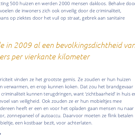
tting 500 huizen en werden 2000 mensen dakloos. Behalve doo
oelen de inwoners zich ook onveilig door de criminaliteit,
kans op ziektes door het vuil op straat, gebrek aan sanitaire
e in 2009 al een bevolkingsdichtheid va
rs per vierkante kilometer
riciteit vinden ze het grootste gemis. Ze zouden er hun huizen
en verwarmen, en erop kunnen koken. Dat zou het brandgevaar
criminaliteit kunnen terugdringen, want ‘zichtbaarheid’ in huis e
evoel van veiligheid. Ook zouden ze er hun mobieltjes mee
edereen heeft er een en voor het opladen gaan mensen nu naar
r, zonnepaneel of autoaccu. Daarvoor moeten ze flink betalen
eltje, een kostbaar bezit, voor achterlaten.
t