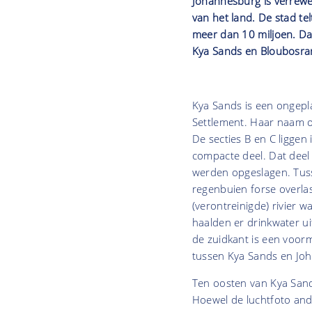
Johannesburg is verrewe
van het land. De stad te
meer dan 10 miljoen. Da
Kya Sands en Bloubosra
Kya Sands is een ongepl
Settlement. Haar naam o
De secties B en C liggen 
compacte deel. Dat deel
werden opgeslagen. Tuss
regenbuien forse overla
(verontreinigde) rivier 
haalden er drinkwater u
de zuidkant is een voorm
tussen Kya Sands en Joha
Ten oosten van Kya Sand
Hoewel de luchtfoto ande