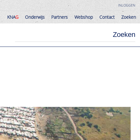
INLOGGEN
KNA
G
Onderwijs
Partners
Webshop
Contact
Zoeken
KNA
G
Onderwijs
Partners
Webshop
Contact
Zoeken
Zoeken