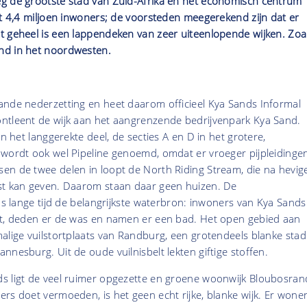
g de grootste stad van Zuid-Afrika en het economisch centrum
lt 4,4 miljoen inwoners; de voorsteden meegerekend zijn dat er
t geheel is een lappendeken van zeer uiteenlopende wijken. Zoa
nd in het noordwesten.
ande nederzetting en heet daarom officieel Kya Sands Informal
ntleent de wijk aan het aangrenzende bedrijvenpark Kya Sand.
in het langgerekte deel, de secties A en D in het grotere,
 wordt ook wel Pipeline genoemd, omdat er vroeger pijpleidinge
en de twee delen in loopt de North Riding Stream, die na hevig
st kan geven. Daarom staan daar geen huizen. De
was lange tijd de belangrijkste waterbron: inwoners van Kya Sands
it, deden er de was en namen er een bad. Het open gebied aan
alige vuilstortplaats van Randburg, een grotendeels blanke stad
nnesburg. Uit de oude vuilnisbelt lekten giftige stoffen.
s ligt de veel ruimer opgezette en groene woonwijk Bloubosran
rs doet vermoeden, is het geen echt rijke, blanke wijk. Er wone