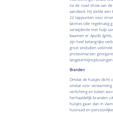
na de
road show
van de 
aandeed. Hij stelde ee
22 tappunten voor strom
latrines (die regelmatig
verwijderde met hulp van 
kwamen er
Apollo lights
zijn heel belangrijke ve
groei sindsdien volstre
protestmarsen georganis
langetermijnoplossingen
Branden
Omdat de huisjes dicht o
omdat voor verwarming (
verlichting en koken wor
herhaaldelijk branden u
huisjes gaan dan in vl
huisraad en persoonlijke